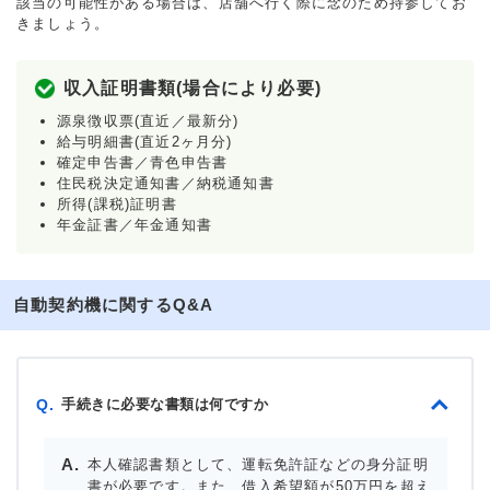
該当の可能性がある場合は、店舗へ行く際に念のため持参してお
きましょう。
収入証明書類(場合により必要)
源泉徴収票(直近／最新分)
給与明細書(直近2ヶ月分)
確定申告書／青色申告書
住民税決定通知書／納税通知書
所得(課税)証明書
年金証書／年金通知書
自動契約機に関するQ&A
手続きに必要な書類は何ですか
Q.
本人確認書類として、運転免許証などの身分証明
書が必要です。また、借入希望額が50万円を超え