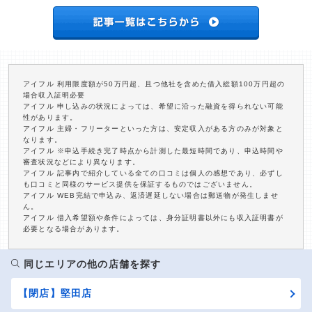
アイフル 利用限度額が50万円超、且つ他社を含めた借入総額100万円超の
場合収入証明必要
アイフル 申し込みの状況によっては、希望に沿った融資を得られない可能
性があります。
アイフル 主婦・フリーターといった方は、安定収入がある方のみが対象と
なります。
アイフル ※申込手続き完了時点から計測した最短時間であり、申込時間や
審査状況などにより異なります。
アイフル 記事内で紹介している全ての口コミは個人の感想であり、必ずし
も口コミと同様のサービス提供を保証するものではございません。
アイフル WEB完結で申込み、返済遅延しない場合は郵送物が発生しませ
ん。
アイフル 借入希望額や条件によっては、身分証明書以外にも収入証明書が
必要となる場合があります。
同じエリアの他の店舗を探す
【閉店】堅田店