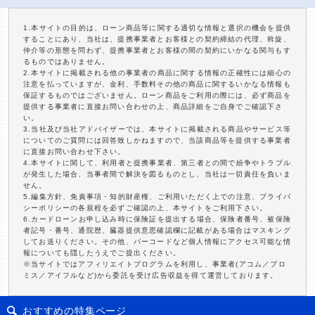
1.本サイトの目的は、ローン商品等に関する適切な情報と選択の機会を提供
することにあり、当社は、提携事業者とお客様との契約締結の代理、斡旋、
仲介等の形態を問わず、提携事業者とお客様の間の契約にいかなる関与もす
るものではありません。
2.本サイトに掲載される他の事業者の商品に関する情報の正確性には細心の
注意を払っていますが、金利、手数料その他の商品に関するいかなる情報も
保証するものではございません。ローン商品をご利用の際には、必ず商品を
提供する事業者に直接お問い合わせの上、商品詳細をご自身でご確認下さ
い。
3.当社及び当社アドバイザーでは、本サイトに掲載される商品やサービス等
についてのご質問には回答致しかねますので、当該商品等を提供する事業者
に直接お問い合わせ下さい。
4.本サイトに関して、利用者と提携事業者、第三者との間で紛争やトラブル
が発生した場合、当事者間で解決を図るものとし、当社は一切責任を負いま
せん。
5.編集方針、免責事項・知的財産権、ご利用いただく上での注意、プライバ
シーポリシーの各規程を必ずご確認の上、本サイトをご利用下さい。
6.カードローンお申し込み時に保険証を提出する場合、保険者番号、被保険
者記号・番号、通院歴、臓器提供意思確認欄に記載がある場合はマスキング
してお送りください。その他、バーコードなど個人情報にアクセス可能な情
報についても隠したうえでご提出ください。
※当サイトではアフィリエイトプログラムを利用し、事業者(アコム／プロ
ミス／アイフルなど)から委託を受け広告収益を得て運営しております。
おすすめの特集ページ