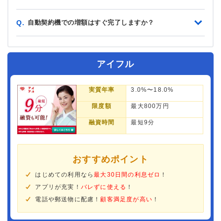
自動契約機での増額はすぐ完了しますか？
Q.
アイフル
実質年率
3.0%〜18.0%
限度額
最大800万円
融資時間
最短9分
おすすめポイント
はじめての利用なら
最大30日間の利息ゼロ
！
アプリが充実！
バレずに使える
！
電話や郵送物に配慮！
顧客満足度が高い
！