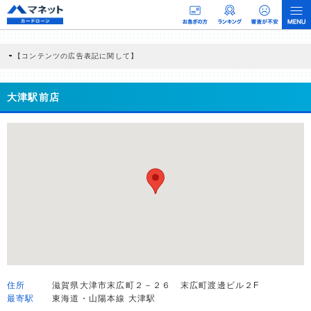
【コンテンツの広告表記に関して】
本コンテンツには、紹介している商品・商材の広告（リンク）を含む場合がありま
す。 これらの広告を経由して読者が企業ホームページを訪れ、成約が発生すると弊
社に対して企業から紹介報酬が支払われるという収益モデルです。 ただし、特定の
大津駅前店
商品を根拠なくPRするものではなく、当編集部の調査／ユーザーへの口コミ収集な
どに基づき、公平性を担保した情報提供を行っています。
>提携企業一覧
住所
滋賀県大津市末広町２－２６ 末広町渡邊ビル２F
最寄駅
東海道・山陽本線 大津駅