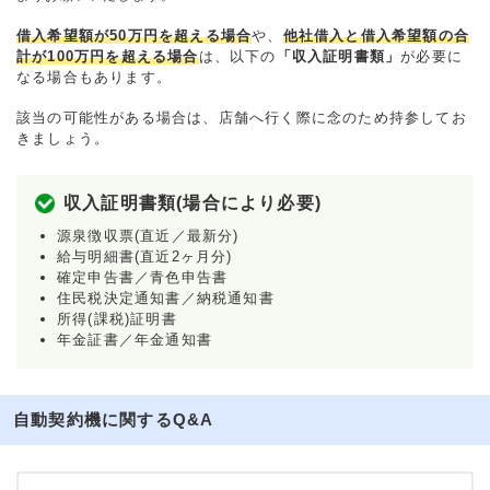
借入希望額が50万円を超える場合
や、
他社借入と借入希望額の合
計が100万円を超える場合
は、以下の
「収入証明書類」
が必要に
なる場合もあります。
該当の可能性がある場合は、店舗へ行く際に念のため持参してお
きましょう。
収入証明書類(場合により必要)
源泉徴収票(直近／最新分)
給与明細書(直近2ヶ月分)
確定申告書／青色申告書
住民税決定通知書／納税通知書
所得(課税)証明書
年金証書／年金通知書
自動契約機に関するQ&A