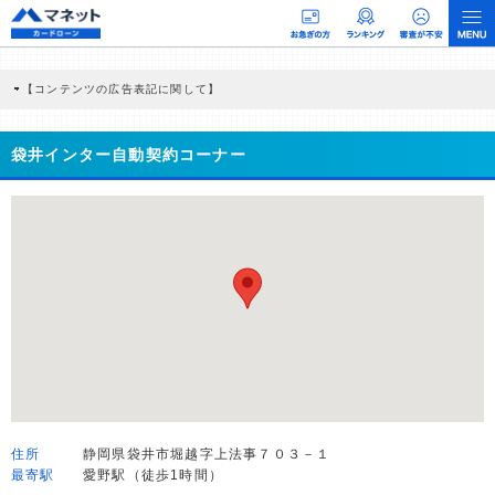
【コンテンツの広告表記に関して】
本コンテンツには、紹介している商品・商材の広告（リンク）を含む場合がありま
す。 これらの広告を経由して読者が企業ホームページを訪れ、成約が発生すると弊
社に対して企業から紹介報酬が支払われるという収益モデルです。 ただし、特定の
袋井インター自動契約コーナー
商品を根拠なくPRするものではなく、当編集部の調査／ユーザーへの口コミ収集な
どに基づき、公平性を担保した情報提供を行っています。
>提携企業一覧
住所
静岡県袋井市堀越字上法事７０３－１
最寄駅
愛野駅（徒歩1時間）