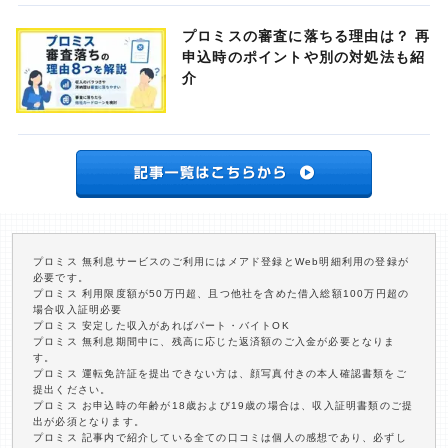
プロミスの審査に落ちる理由は？ 再
申込時のポイントや別の対処法も紹
介
プロミス 無利息サービスのご利用にはメアド登録とWeb明細利用の登録が
必要です。
プロミス 利用限度額が50万円超、且つ他社を含めた借入総額100万円超の
場合収入証明必要
プロミス 安定した収入があればパート・バイトOK
プロミス 無利息期間中に、残高に応じた返済額のご入金が必要となりま
す。
プロミス 運転免許証を提出できない方は、顔写真付きの本人確認書類をご
提出ください。
プロミス お申込時の年齢が18歳および19歳の場合は、収入証明書類のご提
出が必須となります。
プロミス 記事内で紹介している全ての口コミは個人の感想であり、必ずし