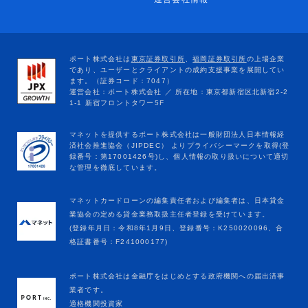
マネットカードローンの編集責任者および編集者は、日本貸金
業協会の定める貸金業務取扱主任者登録を受けています。
(登録年月日：令和8年1月9日、登録番号：K250020096、合
格証書番号：F241000177)
ポート株式会社は金融庁をはじめとする政府機関への届出済事
業者です。
適格機関投資家