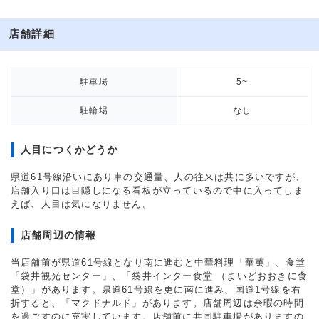
店舗詳細
駐車場
5~
駐輪場
なし
人目につくかどうか
県道61号線沿いにあり車の交通量、人の往来は共に多いですが、
店舗入り口は目隠しになる看板が立っているので中に入ってしま
えば、人目は気になりません。
店舗周辺の情報
当店舗前が県道61号線となり南に進むと中華料理「華萬」、食堂
「袋井観光センター」、「袋井インター食堂 （まいどおおきに食
堂）」があります。県道61号線を更に南に進み、国道1号線を右
折すると、「マクドナルド」があります。店舗周辺は余暇の時間
を過ごすのに充実しています。店舗前に共同駐車場がありますの