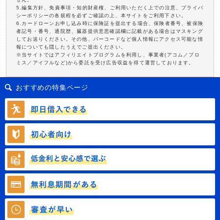
5.編集方針、免責事項・知的財産権、ご利用いただく上での注意、プライバ
シーポリシーの各規程を必ずご確認の上、本サイトをご利用下さい。
6.カードローンお申し込み時に保険証を提出する場合、保険者番号、被保険
者記号・番号、通院歴、臓器提供意思確認欄に記載がある場合はマスキング
してお送りください。その他、バーコードなど個人情報にアクセス可能な情
報についても隠したうえでご提出ください。
※当サイトではアフィリエイトプログラムを利用し、事業者(アコム／プロ
ミス／アイフルなど)から委託を受け広告収益を得て運営しております。
おすすめの特集ページ