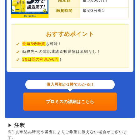
限度額
最大800万円
融資時間
最短3分※1
おすすめポイント
最短3分融資
も可能！
勤務先への電話連絡＆郵送物は原則なし！
30日間の利息が0円
！
借入可能か1秒でわかる!!
プロミスの詳細はこちら
注釈
▶
※1.お申込み時間や審査によりご希望に添えない場合がございま
す。