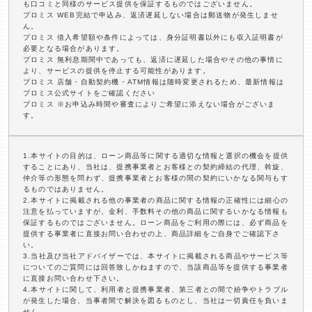
も口コミと同様のサービス提供を保証するものではございません。
プロミス WEB完結で申込み、返済遅延しない場合は郵送物が発生しませ
ん。
プロミス 借入希望額や条件によっては、身分証明書以外にも収入証明書が
必要となる場合があります。
プロミス 無利息期間中であっても、返済に遅延した場合やその他の事情に
より、サービスの提供を停止する可能性があります。
プロミス 店舗・自動契約機・ATM情報は随時変更されるため、最新情報は
プロミス公式サイトをご確認ください
プロミス ※お申込み時間や審査によりご希望に添えない場合がございま
す。
1.本サイトの目的は、ローン商品等に関する適切な情報と選択の機会を提供
することにあり、当社は、提携事業者とお客様との契約締結の代理、斡旋、
仲介等の形態を問わず、提携事業者とお客様の間の契約にいかなる関与もす
るものではありません。
2.本サイトに掲載される他の事業者の商品に関する情報の正確性には細心の
注意を払っていますが、金利、手数料その他の商品に関するいかなる情報も
保証するものではございません。ローン商品をご利用の際には、必ず商品を
提供する事業者に直接お問い合わせの上、商品詳細をご自身でご確認下さ
い。
3.当社及び当社アドバイザーでは、本サイトに掲載される商品やサービス等
についてのご質問には回答致しかねますので、当該商品等を提供する事業者
に直接お問い合わせ下さい。
4.本サイトに関して、利用者と提携事業者、第三者との間で紛争やトラブル
が発生した場合、当事者間で解決を図るものとし、当社は一切責任を負いま
せん。