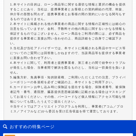
1.本サイトの目的は、ローン商品等に関する適切な情報と選択の機会を提供
することにあり、当社は、提携事業者とお客様との契約締結の代理、斡旋、
仲介等の形態を問わず、提携事業者とお客様の間の契約にいかなる関与もす
るものではありません。
2.本サイトに掲載される他の事業者の商品に関する情報の正確性には細心の
注意を払っていますが、金利、手数料その他の商品に関するいかなる情報も
保証するものではございません。ローン商品をご利用の際には、必ず商品を
提供する事業者に直接お問い合わせの上、商品詳細をご自身でご確認下さ
い。
3.当社及び当社アドバイザーでは、本サイトに掲載される商品やサービス等
についてのご質問には回答致しかねますので、当該商品等を提供する事業者
に直接お問い合わせ下さい。
4.本サイトに関して、利用者と提携事業者、第三者との間で紛争やトラブル
が発生した場合、当事者間で解決を図るものとし、当社は一切責任を負いま
せん。
5.編集方針、免責事項・知的財産権、ご利用いただく上での注意、プライバ
シーポリシーの各規程を必ずご確認の上、本サイトをご利用下さい。
6.カードローンお申し込み時に保険証を提出する場合、保険者番号、被保険
者記号・番号、通院歴、臓器提供意思確認欄に記載がある場合はマスキング
してお送りください。その他、バーコードなど個人情報にアクセス可能な情
報についても隠したうえでご提出ください。
※当サイトではアフィリエイトプログラムを利用し、事業者(アコム／プロ
ミス／アイフルなど)から委託を受け広告収益を得て運営しております。
おすすめの特集ページ