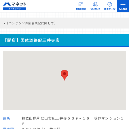
【コンテンツの広告表記に関して】
本コンテンツには、紹介している商品・商材の広告（リンク）を含む場合がありま
す。 これらの広告を経由して読者が企業ホームページを訪れ、成約が発生すると弊
社に対して企業から紹介報酬が支払われるという収益モデルです。 ただし、特定の
【閉店】国体道路紀三井寺店
商品を根拠なくPRするものではなく、当編集部の調査／ユーザーへの口コミ収集な
どに基づき、公平性を担保した情報提供を行っています。
>提携企業一覧
住所
和歌山県和歌山市紀三井寺５３９－１６ 明伸マンション１
Ｆ