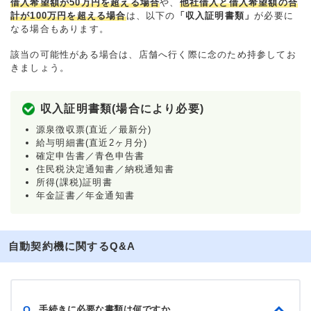
借入希望額が50万円を超える場合
や、
他社借入と借入希望額の合
計が100万円を超える場合
は、以下の
「収入証明書類」
が必要に
なる場合もあります。
該当の可能性がある場合は、店舗へ行く際に念のため持参してお
きましょう。
収入証明書類(場合により必要)
源泉徴収票(直近／最新分)
給与明細書(直近2ヶ月分)
確定申告書／青色申告書
住民税決定通知書／納税通知書
所得(課税)証明書
年金証書／年金通知書
自動契約機に関するQ&A
手続きに必要な書類は何ですか
Q.