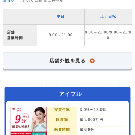
最寄駅
きのくに線 紀三井寺駅
平日
土 / 日祝
店舗
9:00～21:00/9:00～21:0
9:00～21:00
営業時間
0
店舗外観を見る
アイフル
実質年率
3.0%〜18.0%
限度額
最大800万円
融資時間
最短9分