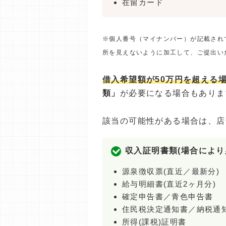
在留カード
※個人番号（マイナンバー）が記載され
所を見えないように加工して、ご提出い
借入希望額が50万円を超える
類」
が必要になる場合もありま
該当の可能性がある場合は、店
収入証明書類(場合により
源泉徴収票(直近／最新分)
給与明細書(直近2ヶ月分)
確定申告書／青色申告書
住民税決定通知書／納税通
所得(課税)証明書