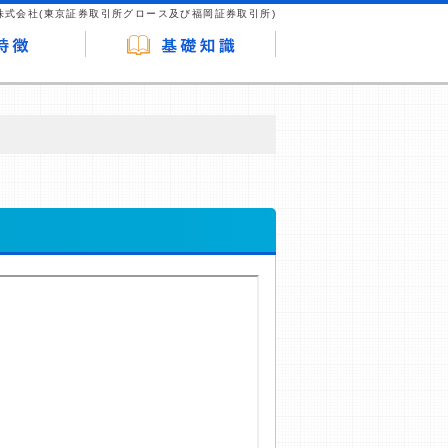
株式会社(東京証券取引所グロース及び福岡証券取引所)
が企業ホームページを訪れ、成約が発生する
はなく、当編集部の調査／ユーザーへの口コ