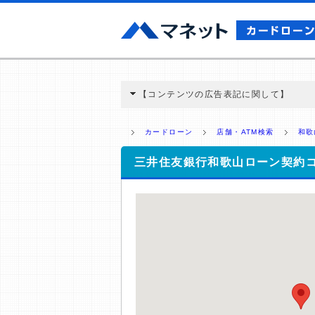
【コンテンツの広告表記に関して】
本コンテンツには、紹介している商品・商材
と弊社に対して企業から紹介報酬が支払われ
カードローン
店舗・ATM検索
和歌
ミ収集などに基づき、公平性を担保した情
>提携企業一覧
三井住友銀行和歌山ローン契約