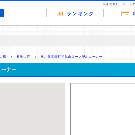
>運営会社：ポート
の広告（リンク）を含む場合があります。 これらの広告を経由して読者
るという収益モデルです。 ただし、特定の商品を根拠なくPRするもので
山県
和歌山市
三井住友銀行和歌山ローン契約コーナー
報提供を行っています。
コーナー