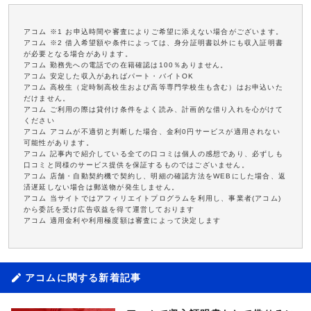
アコム ※1 お申込時間や審査によりご希望に添えない場合がございます。
アコム ※2 借入希望額や条件によっては、身分証明書以外にも収入証明書
が必要となる場合があります。
アコム 勤務先への電話での在籍確認は100％ありません。
アコム 安定した収入があればパート・バイトOK
アコム 高校生（定時制高校生および高等専門学校生も含む）はお申込いた
だけません。
アコム ご利用の際は貸付け条件をよく読み、計画的な借り入れを心がけて
ください
アコム アコムが不適切と判断した場合、金利0円サービスが適用されない
可能性があります。
アコム 記事内で紹介している全ての口コミは個人の感想であり、必ずしも
口コミと同様のサービス提供を保証するものではございません。
アコム 店舗・自動契約機で契約し、明細の確認方法をWEBにした場合、返
済遅延しない場合は郵送物が発生しません。
アコム 当サイトではアフィリエイトプログラムを利用し、事業者(アコム)
から委託を受け広告収益を得て運営しております
アコム 適用金利や利用極度額は審査によって決定します
アコムに関する新着記事