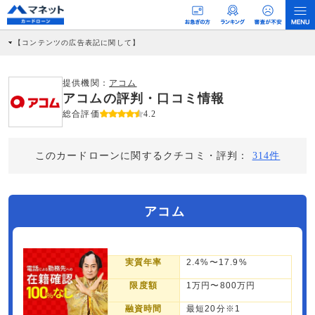
【コンテンツの広告表記に関して】
本コンテンツには、紹介している商品・商材の広告（リンク）を含む場合がありま
す。 これらの広告を経由して読者が企業ホームページを訪れ、成約が発生すると弊
社に対して企業から紹介報酬が支払われるという収益モデルです。 ただし、特定の
提供機関：
アコム
商品を根拠なくPRするものではなく、当編集部の調査／ユーザーへの口コミ収集な
アコムの評判・口コミ情報
どに基づき、公平性を担保した情報提供を行っています。
>提携企業一覧
総合評価
4.2
このカードローンに関するクチコミ・評判：
314件
アコム
実質年率
2.4%〜17.9%
限度額
1万円〜800万円
融資時間
最短20分※1