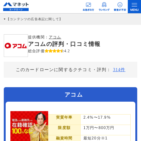
【コンテンツの広告表記に関して】
本コンテンツには、紹介している商品・商材の広告（リンク）を含む場合がありま
す。 これらの広告を経由して読者が企業ホームページを訪れ、成約が発生すると弊
社に対して企業から紹介報酬が支払われるという収益モデルです。 ただし、特定の
提供機関：
アコム
商品を根拠なくPRするものではなく、当編集部の調査／ユーザーへの口コミ収集な
アコムの評判・口コミ情報
どに基づき、公平性を担保した情報提供を行っています。
>提携企業一覧
総合評価
4.2
このカードローンに関するクチコミ・評判：
314件
アコム
実質年率
2.4%〜17.9%
限度額
1万円〜800万円
融資時間
最短20分※1