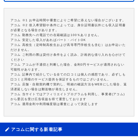
アコム ※1 お申込時間や審査によりご希望に添えない場合がございます。
アコム ※2 借入希望額や条件によっては、身分証明書以外にも収入証明書
が必要となる場合があります。
アコム 勤務先への電話での在籍確認は100％ありません。
アコム 安定した収入があればパート・バイトOK
アコム 高校生（定時制高校生および高等専門学校生も含む）はお申込いた
だけません。
アコム ご利用の際は貸付け条件をよく読み、計画的な借り入れを心がけて
ください
アコム アコムが不適切と判断した場合、金利0円サービスが適用されない
可能性があります。
アコム 記事内で紹介している全ての口コミは個人の感想であり、必ずしも
口コミと同様のサービス提供を保証するものではございません。
アコム 店舗・自動契約機で契約し、明細の確認方法をWEBにした場合、返
済遅延しない場合は郵送物が発生しません。
アコム 当サイトではアフィリエイトプログラムを利用し、事業者(アコム)
から委託を受け広告収益を得て運営しております
アコム 適用金利や利用極度額は審査によって決定します
アコムに関する新着記事