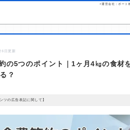
>運営会社：ポート
月26日更新
約の5つのポイント｜1ヶ月4㎏の食材
る？
ンツの広告表記に関して】
ツには、紹介している商品・商材の広告（リンク）を含む場合があります。
して読者が企業ホームページを訪れ、成約が発生すると弊社に対して企業
れるという収益モデルです。 ただし、特定の商品を根拠なくPRするもの
査／ユーザーへの口コミ収集などに基づき、公平性を担保した情報提供を