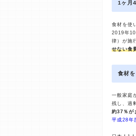
1ヶ月
食材を使
2019
律）が施
せない食
食材を
一般家庭
残し、過
約37％
平成28年