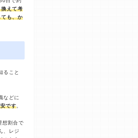
30日で約
き換えて考
しても、か
知ること
識などに
目安です
。
理想割合で
ん、レジ