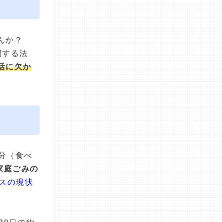
んか？
関する法
活に欠か
分（食べ
家庭ごみの
スの現状