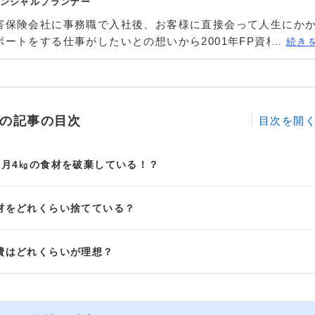
ンシャルプランナー
害保険会社に事務職で入社後、お客様に直接会って人生にか
ポートをする仕事がしたいとの想いから2001年FP資格を取得
…
続き
06年から6年間日本FP協会鳥取支部長。現在FP For You代
00件の相談・講演・執筆・HTBテレビ・HBCラジオ等のメデ
行っている。
式ページ
の記事の目次
ヶ月4㎏の食材を破棄している！？
材をどれくらい捨てている？
費はどれくらいが理想？