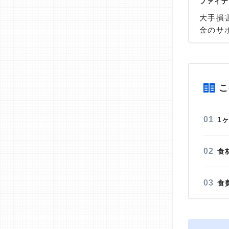
ファイナ
大手損
金のサ
立。20
年間5
業務を
＞＞公
こ
1
食
食