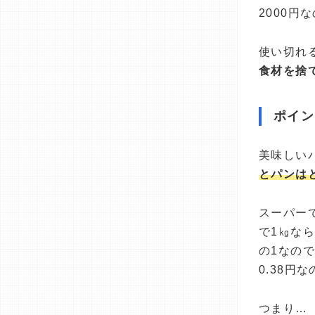
2000
使い切れ
食材を捨
ポイン
美味しい
とパンは
スーパーで
で1㎏なら
の1なので
0.38円
つまり…