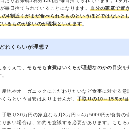
当たりお茶碗1杯分136gが毎日捨てられています。1ヶ月
材が毎日捨てられていることになります。
自分の家庭で置
ミの4割近くがまだ食べられるものというほどではないと
ているものが多いのが現状といえます
。
どれくらいが理想？
えるうえで、
そもそも食費はいくらが理想なのかの目安
を
す。
、産地やオーガニックにこだわりたいなど食事に対する意
いくらという目安はありませんが、
手取りの10～15％が
手取り30万円の家庭なら月3万円～4万5000円が食費の
より多い場合は、節約を意識する必要があります。もちろ