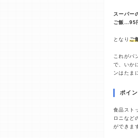
スーパーの
ご飯…95
となり
ご
これがパ
で、いか
ンはたま
ポイン
食品スト
ロニなど
ができま