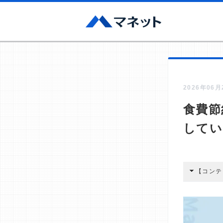
2026年06
食費節
してい
【コンテ
本コンテン
広告を経由
酬が支払わ
編集部の調
す。