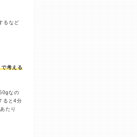
するなど
りで考える
50gなの
すると4分
gあたり