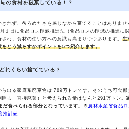
4㎏の食材を破棄している！？
いきれず、後ろめたさを感じなから棄てることはありませ
年10月１日に食品ロス削減推進法（食品ロスの削減の推進に
行され、食材の使い方への意識も高まりつつあります。
生
費をどう減らすかポイントを5つ紹介します。
どれくらい捨てている？
から出る家庭系廃棄物は 789万トンです。そのうち可食部
剰除去、直接廃棄）と考えられる量はなんと291万トン。
がまだ食べられる部分となっています
。※
農林水産省食品ロ
度推計値