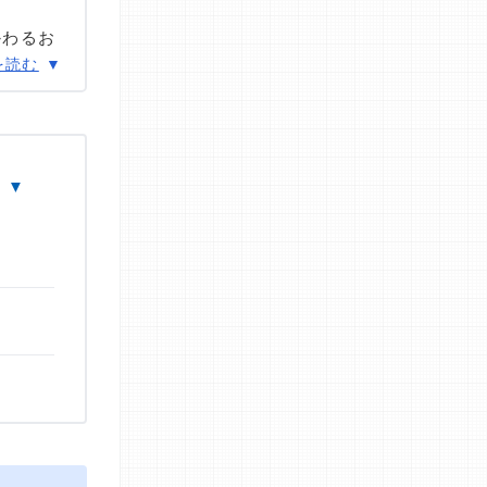
かわるお
し独
を読む
表として
ィア出演