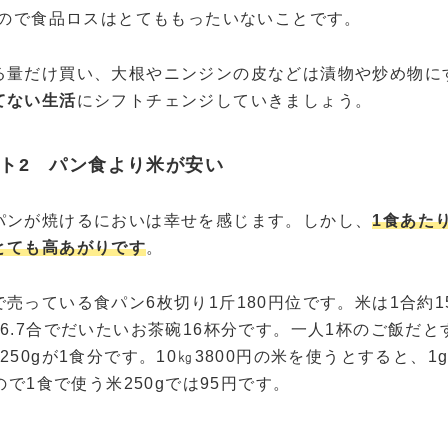
円なので食品ロスはとてももったいないことです。
る量だけ買い、大根やニンジンの皮などは漬物や炒め物に
てない生活
にシフトチェンジしていきましょう。
ト2 パン食より米が安い
パンが焼けるにおいは幸せを感じます。しかし、
1食あた
とても高あがりです
。
売っている食パン6枚切り1斤180円位です。米は1合約1
6.7合でだいたいお茶碗16杯分です。一人1杯のご飯だと
250gが1食分です。10㎏3800円の米を使うとすると、1
なので1食で使う米250gでは95円です。