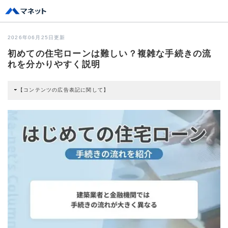
2026年06月25日更新
初めての住宅ローンは難しい？複雑な手続きの流
れを分かりやすく説明
【コンテンツの広告表記に関して】
本コンテンツには、紹介している商品・商材の広告（リンク）を含む場合があ
ります。 これらの広告を経由して読者が企業ホームページを訪れ、成約が発生
すると弊社に対して企業から紹介報酬が支払われるという収益モデルです。 た
だし、特定の商品を根拠なくPRするものではなく、当編集部の調査／ユーザー
への口コミ収集などに基づき、公平性を担保した情報提供を行っています。
>提携企業一覧