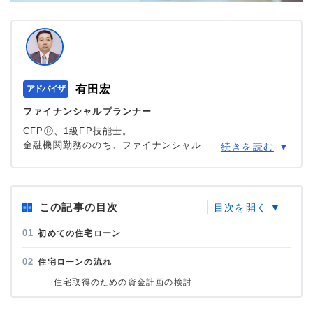
有田宏
ファイナンシャルプランナー
CFPⓇ、1級FP技能士。
金融機関勤務ののち、ファイナンシャルプランナー。NPO
…
続きを読む
法人日本FP協会正会員。現在、NPO法人北海道未来ネット
専務理事として、執筆、講演、相談等FP事業を展開。
＞＞公式ページ
この記事の目次
初めての住宅ローン
住宅ローンの流れ
住宅取得のための資金計画の検討