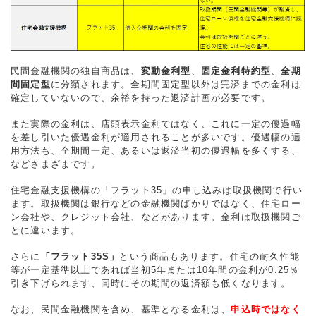
民間金融機関の独自商品は、
変動金利型
、
固定金利特約型
、
全期
間固定型
に分類されます。全期間固定型以外は完済までの金利は
確定していないので、余裕を持った返済計画が必要です。
また実際の金利は、店頭表示金利ではなく、これに一定の優遇幅
を差し引いた優遇金利が適用されることが多いです。優遇幅の適
用方法も、全期間一定、あるいは返済当初の優遇幅を多くする、
などさまざまです。
住宅金融支援機構の「フラット35」の申し込みは取扱機関で行い
ます。取扱機関は銀行などの金融機関ばかりではなく、住宅ロー
ン会社や、クレジット会社、などがあります。金利は取扱機関ご
とに違います。
さらに
「フラット35S」
という商品もあります。住宅の耐久性能
等が一定基準以上であれば当初5年または10年間の金利が0.25％
引き下げられます、同時にその期間の返済額も低くなります。
なお、民間金融機関を含め、基準となる金利は、
申込時ではなく