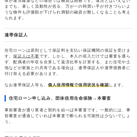
体が違法建築などの場合では融資は困難です。違法とはいえない
までも、著しく流動性が劣る、万が一の時買い手が付きづらいよ
うな物件も評価額が下げられ満額の融資が難しくなることも考え
られます。
連帯保証人
住宅ローンは原則として保証料を支払い保証機関の保証を受けま
す。
保証人は不要
です。しかし、本人の収入だけでは審査を通ら
ず、配偶者の年収を合算して返済比率を計算する、また住宅や土
地などが家族との共有である場合は、連帯保証人や連帯債務者に
付け加える必要があります。
なお連帯保証人等も、
個人信用情報で信用状況を確認
します。
住宅ローン申し込み、団体信用生命保険→本審査
事前審査が通り業者と契約を結べば本審査です。一般的には、事
前審査が通過していれば本審査で断られる可能性は少ないでしょ
う。