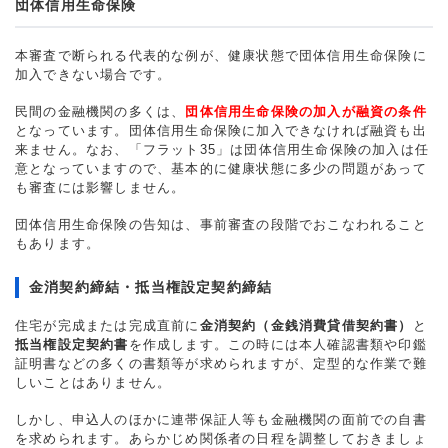
団体信用生命保険
本審査で断られる代表的な例が、健康状態で団体信用生命保険に
加入できない場合です。
民間の金融機関の多くは、
団体信用生命保険の加入が融資の条件
となっています。団体信用生命保険に加入できなければ融資も出
来ません。なお、「フラット35」は団体信用生命保険の加入は任
意となっていますので、基本的に健康状態に多少の問題があって
も審査には影響しません。
団体信用生命保険の告知は、事前審査の段階でおこなわれること
もあります。
金消契約締結・抵当権設定契約締結
住宅が完成または完成直前に
金消契約（金銭消費貸借契約書）
と
抵当権設定契約書
を作成します。この時には本人確認書類や印鑑
証明書などの多くの書類等が求められますが、定型的な作業で難
しいことはありません。
しかし、申込人のほかに連帯保証人等も金融機関の面前での自書
を求められます。あらかじめ関係者の日程を調整しておきましょ