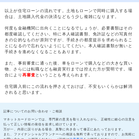
以上が住宅ローンの流れです。土地もローンで同時に購入する場
合は、土地購入代金の決済などもう少し複雑になります。
何度も金融機関に出向くことになるでしょうが、必要書類はその
都度確認してください。特に本人確認書類、免許証などの写真付
きの公的なものが原則ですが、手続きの都度提示を求められるこ
とになるので忘れないようにしてくだい。本人確認書類が無いと
手続きを進めなくなることもあります。
また、事前審査に通った後、車をローンで購入などの大きな買い
物、さらには転職なども融資実行までは控えた方が賢明です。場
合により
再審査
ということも考えられます。
住宅購入前にこの流れを押さえておけば、不安もいくらかは解消
されると思います。
記事についてのお問い合わせ・ご相談
マネットカードローンでは、専門家の意見を取り入れながら、正確性に細心の注意を
払って正しい情報の発信を追求し続けています。
万が一、内容に誤りがある場合、真摯に向き合って修正にあたっております。
また、ファイナンシャルプランナーへの相談も無料で承っておりますので、お気軽に