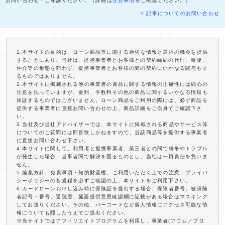
お問い合わせ・ご相談ください。（詳細は
注意事項
をご確認ください。）
> 記事についてのお問い合わせ
1.本サイトの目的は、ローン商品等に関する適切な情報と選択の機会を提供
することにあり、当社は、提携事業者とお客様との契約締結の代理、斡旋、
仲介等の形態を問わず、提携事業者とお客様の間の契約にいかなる関与もす
るものではありません。
2.本サイトに掲載される他の事業者の商品に関する情報の正確性には細心の
注意を払っていますが、金利、手数料その他の商品に関するいかなる情報も
保証するものではございません。ローン商品をご利用の際には、必ず商品を
提供する事業者に直接お問い合わせの上、商品詳細をご自身でご確認下さ
い。
3.当社及び当社アドバイザーでは、本サイトに掲載される商品やサービス等
についてのご質問には回答致しかねますので、当該商品等を提供する事業者
に直接お問い合わせ下さい。
4.本サイトに関して、利用者と提携事業者、第三者との間で紛争やトラブル
が発生した場合、当事者間で解決を図るものとし、当社は一切責任を負いま
せん。
5.編集方針、免責事項・知的財産権、ご利用いただく上での注意、プライバ
シーポリシーの各規程を必ずご確認の上、本サイトをご利用下さい。
6.カードローンお申し込み時に保険証を提出する場合、保険者番号、被保険
者記号・番号、通院歴、臓器提供意思確認欄に記載がある場合はマスキング
してお送りください。その他、バーコードなど個人情報にアクセス可能な情
報についても隠したうえでご提出ください。
※当サイトではアフィリエイトプログラムを利用し、事業者(アコム／プロ