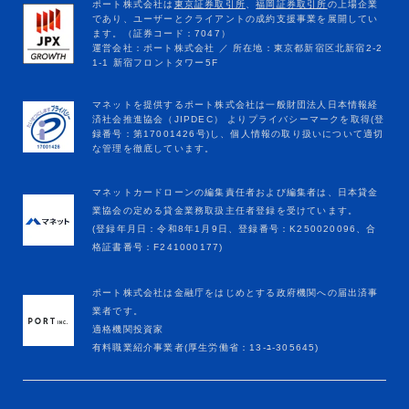
マネットカードローンの編集責任者および編集者は、日本貸金
業協会の定める貸金業務取扱主任者登録を受けています。
(登録年月日：令和8年1月9日、登録番号：K250020096、合
格証書番号：F241000177)
ポート株式会社は金融庁をはじめとする政府機関への届出済事
業者です。
適格機関投資家
有料職業紹介事業者(厚生労働省：13-ﾕ-305645)