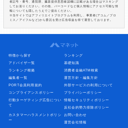
者記号・番号、通院歴、臓器提供意思確認欄に記載がある場合はマスキング
してお送りください。その他、バーコードなど個人情報にアクセス可能な情
報についても隠したうえでご提出ください。
※当サイトではアフィリエイトプログラムを利用し、事業者(アコム／プロ
ミス／アイフルなど)から委託を受け広告収益を得て運営しております。
特徴から探す
ランキング
アドバイザ一覧
基礎知識
ランキング根拠
消費者金融ATM検索
編集者一覧
運営方針・編集方針
PORT会員利用規約
外部サービスの利用について
コンプライアンスポリシー
プライバシーポリシー
行動ターゲティング広告につい
情報セキュリティポリシー
て
反社会的勢力排除ポリシー
カスタマーハラスメントポリシ
お問い合わせ
ー
運営会社情報