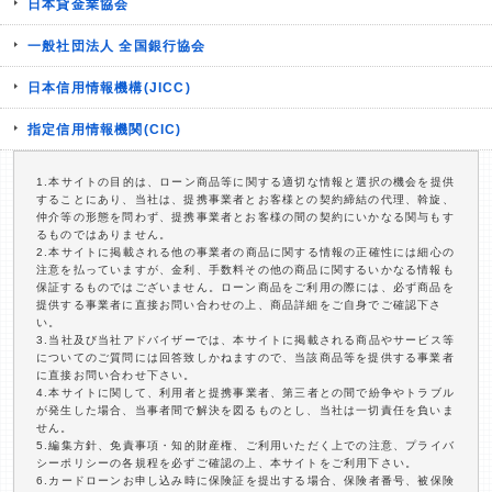
日本貸金業協会
一般社団法人 全国銀行協会
日本信用情報機構(JICC)
指定信用情報機関(CIC)
1.本サイトの目的は、ローン商品等に関する適切な情報と選択の機会を提供
することにあり、当社は、提携事業者とお客様との契約締結の代理、斡旋、
仲介等の形態を問わず、提携事業者とお客様の間の契約にいかなる関与もす
るものではありません。
2.本サイトに掲載される他の事業者の商品に関する情報の正確性には細心の
注意を払っていますが、金利、手数料その他の商品に関するいかなる情報も
保証するものではございません。ローン商品をご利用の際には、必ず商品を
提供する事業者に直接お問い合わせの上、商品詳細をご自身でご確認下さ
い。
3.当社及び当社アドバイザーでは、本サイトに掲載される商品やサービス等
についてのご質問には回答致しかねますので、当該商品等を提供する事業者
に直接お問い合わせ下さい。
4.本サイトに関して、利用者と提携事業者、第三者との間で紛争やトラブル
が発生した場合、当事者間で解決を図るものとし、当社は一切責任を負いま
せん。
5.編集方針、免責事項・知的財産権、ご利用いただく上での注意、プライバ
シーポリシーの各規程を必ずご確認の上、本サイトをご利用下さい。
6.カードローンお申し込み時に保険証を提出する場合、保険者番号、被保険