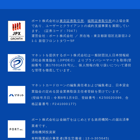
マネットカードローンの編集責任者および編集者は、日本貸金
業協会の定める貸金業務取扱主任者登録を受けています。
(登録年月日：令和8年1月9日、登録番号：K250020096、合
格証書番号：F241000177)
ポート株式会社は金融庁をはじめとする政府機関への届出済事
業者です。
適格機関投資家
有料職業紹介事業者(厚生労働省：13-ﾕ-305645)