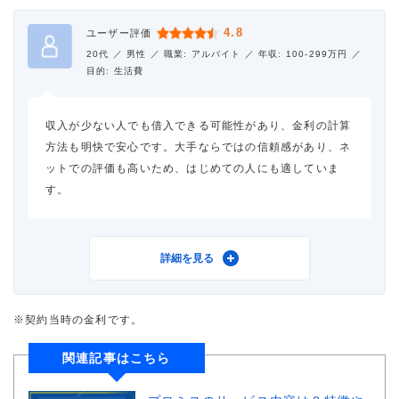
金利
年17.8%
4.8
ユーザー評価
20代 ／
男性 ／
職業: アルバイト ／
年収: 100-299万円 ／
審査時間
1時間以内
目的: 生活費
借入事実の把握
誰も知らない
収入が少ない人でも借入できる可能性があり、金利の計算
重視した点
審査の容易さ、借入スピー
方法も明快で安心です。大手ならではの信頼感があり、ネ
ド、会社の知名度・信頼性
ットでの評価も高いため、はじめての人にも適していま
す。
利用したカードローン
プロミス
詳細を見る
借入金額
10万円
※契約当時の金利です。
金利
年17.8%
関連記事はこちら
審査時間
1週間以内