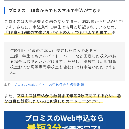
重視した点
審査の容易さ、会社の知名
プロミス｜18歳からでもスマホで申込ができる
度・信頼性
プロミスは大手消費者金融のなかで唯一、満18歳から申込が可能
です。さらに、申込条件に学生でも可と明記されているため、
「18歳～19歳の学生アルバイトの人」でも申込できます。
※
年齢18～74歳のご本人に安定した収入のある方。
主婦・学生でもアルバイト・パートなど安定した収入のあ
る場合はお申込いただけます。ただし、高校生（定時制高
校生および高等専門学校生も含む）はお申込いただけませ
ん。
出典:
プロミス公式サイト｜お申込条件と必要書類
また、
プロミスは申込から融資まで最短3分で完了するため、急
な出費に対応したい人にも適したカードローンです。