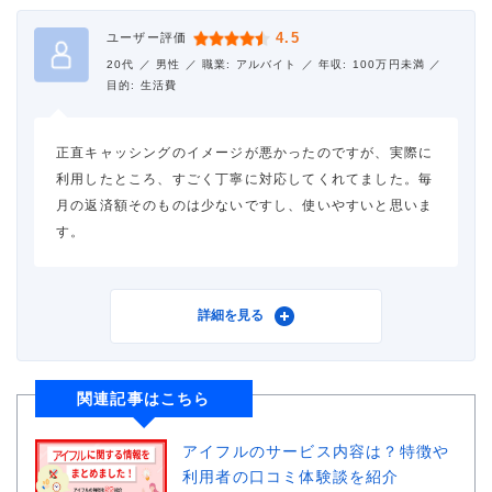
借入金額
30万円
4.5
ユーザー評価
金利
年18.0%
20代 ／
男性 ／
職業: アルバイト ／
年収: 100万円未満 ／
目的: 生活費
審査時間
1時間以内
正直キャッシングのイメージが悪かったのですが、実際に
借入事実の把握
誰も知らない
利用したところ、すごく丁寧に対応してくれてました。毎
月の返済額そのものは少ないですし、使いやすいと思いま
重視した点
審査の容易さ、借入スピー
す。
ド
利用したカードローン
アイフル
詳細を見る
借入金額
10万円
関連記事はこちら
金利
年18.0%
アイフルのサービス内容は？特徴や
審査時間
1週間以内
利用者の口コミ体験談を紹介