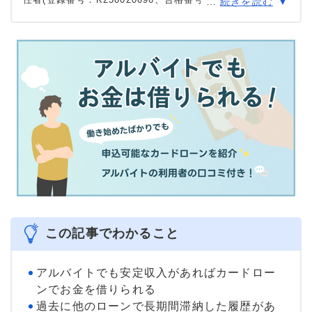
…
続きを読む
号)。
大学を卒業後、証券外務員一種試験に合格。カードロー
ン、FX、不動産、保険など、多くの金融領域における情報
メディアの編集・監修に携わり、実績は計2000本以上。ロ
ーン利用者へのインタビューなども多数実施し、専門知識
と事実に基づいた信頼性の高い情報発信を心がけている。
＞＞公式ページ
この記事でわかること
アルバイトでも安定収入があればカードロー
ンでお金を借りられる
過去に他のローンで長期間滞納した履歴があ