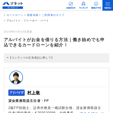
カードローン
基礎知識
ご利用者のタイプ
アルバイト・フリーター・パート
2026年07月24日更新
アルバイトがお金を借りる方法｜働き始めでも申
込できるカードローンを紹介！
【コンテンツの広告表記に関して】
本コンテンツには、紹介している商品・商材の広告（リンク）を含む場合があ
ります。 これらの広告を経由して読者が企業ホームページを訪れ、成約が発生
すると弊社に対して企業から紹介報酬が支払われるという収益モデルです。 た
だし、特定の商品を根拠なくPRするものではなく、当編集部の調査／ユーザー
への口コミ収集などに基づき、公平性を担保した情報提供を行っています。
>提携企業一覧
村上敬
貸金業務取扱主任者・FP
2級FP技能士、証券外務員一種試験合格、貸金業務取扱主
任者(登録番号：K250020096、合格番号：第F241000177