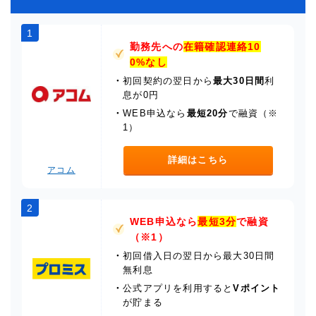
1
勤務先への
在籍確認連絡10
0%なし
・
初回契約の翌日から
最大30日間
利
息が0円
・
WEB申込なら
最短20分
で融資（※
1）
詳細はこちら
アコム
2
WEB申込なら
最短3分
で融資
（※1）
・
初回借入日の翌日から最大30日間
無利息
・
公式アプリを利用すると
Vポイント
が貯まる