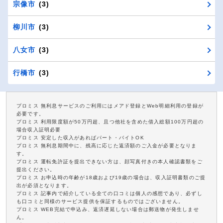
宗像市
(3)
柳川市
(3)
八女市
(3)
行橋市
(3)
プロミス 無利息サービスのご利用にはメアド登録とWeb明細利用の登録が
必要です。
プロミス 利用限度額が50万円超、且つ他社を含めた借入総額100万円超の
場合収入証明必要
プロミス 安定した収入があればパート・バイトOK
プロミス 無利息期間中に、残高に応じた返済額のご入金が必要となりま
す。
プロミス 運転免許証を提出できない方は、顔写真付きの本人確認書類をご
提出ください。
プロミス お申込時の年齢が18歳および19歳の場合は、収入証明書類のご提
出が必須となります。
プロミス 記事内で紹介している全ての口コミは個人の感想であり、必ずし
も口コミと同様のサービス提供を保証するものではございません。
プロミス WEB完結で申込み、返済遅延しない場合は郵送物が発生しませ
ん。