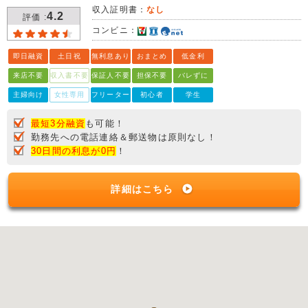
収入証明書：
なし
4.2
評価 :
コンビニ：
即日融資
土日祝
無利息あり
おまとめ
低金利
来店不要
収入書不要
保証人不要
担保不要
バレずに
主婦向け
女性専用
フリーター
初心者
学生
最短3分融資
も可能！
勤務先への電話連絡＆郵送物は原則なし！
30日間の利息が0円
！
詳細はこちら