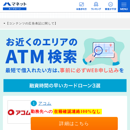
【コンテンツの広告表記に関して】
本コンテンツには、紹介している商品・商材の広告（リンク）を含む場合がありま
す。 これらの広告を経由して読者が企業ホームページを訪れ、成約が発生すると弊
社に対して企業から紹介報酬が支払われるという収益モデルです。 ただし、特定の
商品を根拠なくPRするものではなく、当編集部の調査／ユーザーへの口コミ収集な
どに基づき、公平性を担保した情報提供を行っています。
>提携企業一覧
1
アコム
勤務先への
在籍確認連絡100%なし
詳細はこちら