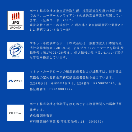
マネットカードローンの編集責任者および編集者は、日本貸金
業協会の定める貸金業務取扱主任者登録を受けています。
(登録年月日：令和8年1月9日、登録番号：K250020096、合
格証書番号：F241000177)
ポート株式会社は金融庁をはじめとする政府機関への届出済事
業者です。
適格機関投資家
有料職業紹介事業者(厚生労働省：13-ﾕ-305645)