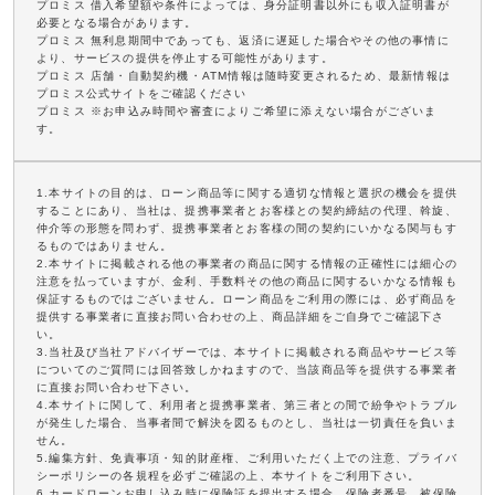
プロミス 借入希望額や条件によっては、身分証明書以外にも収入証明書が
必要となる場合があります。
プロミス 無利息期間中であっても、返済に遅延した場合やその他の事情に
より、サービスの提供を停止する可能性があります。
プロミス 店舗・自動契約機・ATM情報は随時変更されるため、最新情報は
プロミス公式サイトをご確認ください
プロミス ※お申込み時間や審査によりご希望に添えない場合がございま
す。
1.本サイトの目的は、ローン商品等に関する適切な情報と選択の機会を提供
することにあり、当社は、提携事業者とお客様との契約締結の代理、斡旋、
仲介等の形態を問わず、提携事業者とお客様の間の契約にいかなる関与もす
るものではありません。
2.本サイトに掲載される他の事業者の商品に関する情報の正確性には細心の
注意を払っていますが、金利、手数料その他の商品に関するいかなる情報も
保証するものではございません。ローン商品をご利用の際には、必ず商品を
提供する事業者に直接お問い合わせの上、商品詳細をご自身でご確認下さ
い。
3.当社及び当社アドバイザーでは、本サイトに掲載される商品やサービス等
についてのご質問には回答致しかねますので、当該商品等を提供する事業者
に直接お問い合わせ下さい。
4.本サイトに関して、利用者と提携事業者、第三者との間で紛争やトラブル
が発生した場合、当事者間で解決を図るものとし、当社は一切責任を負いま
せん。
5.編集方針、免責事項・知的財産権、ご利用いただく上での注意、プライバ
シーポリシーの各規程を必ずご確認の上、本サイトをご利用下さい。
6.カードローンお申し込み時に保険証を提出する場合、保険者番号、被保険