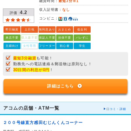
融資時間：
最短3分※1
収入証明書：
なし
4.2
評価 :
コンビニ：
即日融資
土日祝
無利息あり
おまとめ
低金利
来店不要
収入書不要
保証人不要
担保不要
バレずに
主婦向け
女性専用
フリーター
初心者
学生
最短3分融資
も可能！
勤務先への電話連絡＆郵送物は原則なし！
30日間の利息が0円
！
詳細はこちら
アコムの店舗・ATM一覧
口コミ・詳細
２００号線直方感田むじんくんコーナー