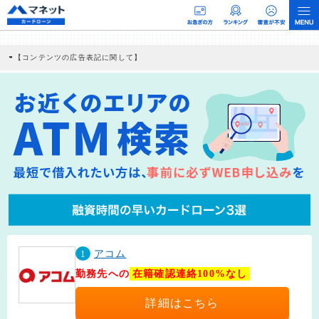
【コンテンツの広告表記に関して】
本コンテンツには、紹介している商品・商材の広告（リンク）を含む場合がありま
す。 これらの広告を経由して読者が企業ホームページを訪れ、成約が発生すると弊
社に対して企業から紹介報酬が支払われるという収益モデルです。 ただし、特定の
商品を根拠なくPRするものではなく、当編集部の調査／ユーザーへの口コミ収集な
どに基づき、公平性を担保した情報提供を行っています。
>提携企業一覧
1
アコム
勤務先への
在籍確認連絡100%なし
詳細はこちら