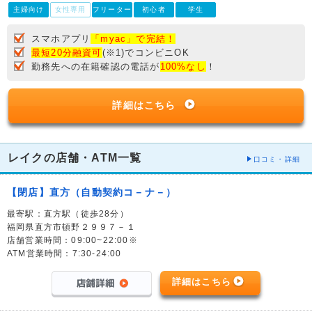
主婦向け
女性専用
フリーター
初心者
学生
スマホアプリ
「myac」で完結！
最短20分融資可
(※1)でコンビニOK
勤務先への在籍確認の電話が
100%なし
！
詳細はこちら
レイクの店舗・ATM一覧
口コミ・詳細
【閉店】直方（自動契約コ－ナ－）
最寄駅：直方駅（徒歩28分）
福岡県直方市頓野２９９７－１
店舗営業時間：09:00~22:00※
ATM営業時間：7:30-24:00
詳細はこちら