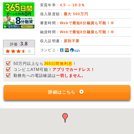
実質年率：
4.5 ～ 18.0％
借入限度額：
最大 500万円
審査時間：
Webで最短8分融資も可能！※
融資時間：
Webで最短8分融資も可能！※
収入証明書：
原則不要
3.8
評価 :
コンビニ：
50万円以上なら
365日間無利息
！
コンビニATM可能！
アプリでカードレス！
勤務先への電話確認は
一切しません。
詳細はこちら