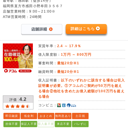
最寄駅：感田駅（徒歩14分）
福岡県直方市感田小野牟田３５６７
店舗営業時間：9:00～21:00※
ATM営業時間：24時間
詳細はこちら
実質年率：
2.4 ～ 17.9％
借入限度額：
1万円 ～ 800万円
審査時間：
最短20分※1
融資時間：
最短20分※1
収入証明書：
以下のいずれかに該当する場合は収入
証明書が必要。①アコムのご契約が50万円を超え
る場合②他社を含めたお借入総額が100万円を超え
る場合
4.2
評価 :
コンビニ：
即日融資
低金利
おまとめ
無利息あり
土日祝
担保不要
保証人不要
収入書不要
来店不要
バレずに