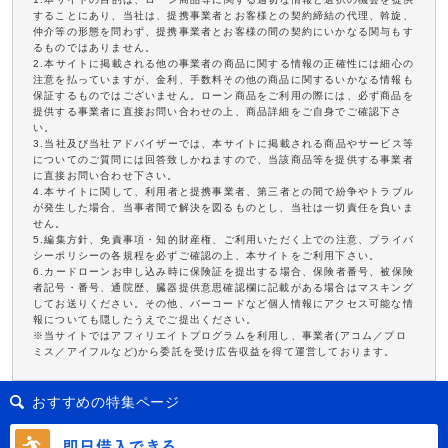
することにあり、当社は、提携事業者とお客様との契約締結の代理、斡旋、
仲介等の形態を問わず、提携事業者とお客様の間の契約にいかなる関与もす
るものではありません。
2.本サイトに掲載される他の事業者の商品に関する情報の正確性には細心の
注意を払っていますが、金利、手数料その他の商品に関するいかなる情報も
保証するものではございません。ローン商品をご利用の際には、必ず商品を
提供する事業者に直接お問い合わせの上、商品詳細をご自身でご確認下さ
い。
3.当社及び当社アドバイザーでは、本サイトに掲載される商品やサービス等
についてのご質問には回答致しかねますので、当該商品等を提供する事業者
に直接お問い合わせ下さい。
4.本サイトに関して、利用者と提携事業者、第三者との間で紛争やトラブル
が発生した場合、当事者間で解決を図るものとし、当社は一切責任を負いま
せん。
5.編集方針、免責事項・知的財産権、ご利用いただく上での注意、プライバ
シーポリシーの各規程を必ずご確認の上、本サイトをご利用下さい。
6.カードローンお申し込み時に保険証を提出する場合、保険者番号、被保険
者記号・番号、通院歴、臓器提供意思確認欄に記載がある場合はマスキング
してお送りください。その他、バーコードなど個人情報にアクセス可能な情
報についても隠したうえでご提出ください。
※当サイトではアフィリエイトプログラムを利用し、事業者(アコム／プロ
ミス／アイフルなど)から委託を受け広告収益を得て運営しております。
おすすめの特集ページ