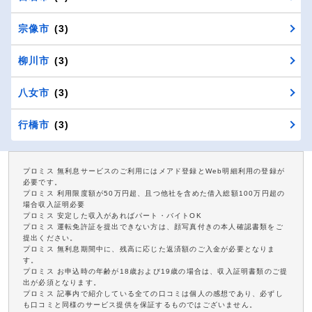
宗像市
(3)
柳川市
(3)
八女市
(3)
行橋市
(3)
プロミス 無利息サービスのご利用にはメアド登録とWeb明細利用の登録が
必要です。
プロミス 利用限度額が50万円超、且つ他社を含めた借入総額100万円超の
場合収入証明必要
プロミス 安定した収入があればパート・バイトOK
プロミス 運転免許証を提出できない方は、顔写真付きの本人確認書類をご
提出ください。
プロミス 無利息期間中に、残高に応じた返済額のご入金が必要となりま
す。
プロミス お申込時の年齢が18歳および19歳の場合は、収入証明書類のご提
出が必須となります。
プロミス 記事内で紹介している全ての口コミは個人の感想であり、必ずし
も口コミと同様のサービス提供を保証するものではございません。