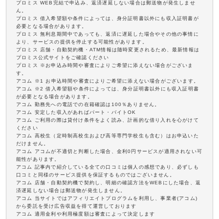
プロミス WEB完結で申込み、返済遅延しない場合は郵送物が発生しませ
ん。
プロミス 借入希望額や条件によっては、身分証明書以外にも収入証明書が
必要となる場合があります。
プロミス 無利息期間中であっても、返済に遅延した場合やその他の事情に
より、サービスの提供を停止する可能性があります。
プロミス 店舗・自動契約機・ATM情報は随時変更されるため、最新情報は
プロミス公式サイトをご確認ください
プロミス ※お申込み時間や審査によりご希望に添えない場合がございま
す。
アコム ※1 お申込時間や審査によりご希望に添えない場合がございます。
アコム ※2 借入希望額や条件によっては、身分証明書以外にも収入証明書
が必要となる場合があります。
アコム 勤務先への電話での在籍確認は100％ありません。
アコム 安定した収入があればパート・バイトOK
アコム ご利用の際は貸付け条件をよく読み、計画的な借り入れを心がけて
ください
アコム 高校生（定時制高校生および高等専門学校生も含む）はお申込いた
だけません。
アコム アコムが不適切と判断した場合、金利0円サービスが適用されない可
能性があります。
アコム 記事内で紹介している全ての口コミは個人の感想であり、必ずしも
口コミと同様のサービス提供を保証するものではございません。
アコム 店舗・自動契約機で契約し、明細の確認方法をWEBにした場合、返
済遅延しない場合は郵送物が発生しません。
アコム 当サイトではアフィリエイトプログラムを利用し、事業者(アコム)
から委託を受け広告収益を得て運営しております
アコム 適用金利や利用極度額は審査によって決定します