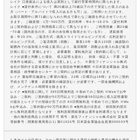
レイク 口座振込による借入は原則として銀行営業時間内に限られます。
レイク ■貸付条件について 満20歳以上70歳以下の方で安定した収入のある
方（パート・アルバイトで収入のある方も可）は、ご利用いただけます。
お取引期間中に満71歳になられた時点で新たなご融資を停止させていただ
きます。 ご融資額：1万~500万円、貸付利率：年4.5~18.0% （貸付利率
はご契約額およびご利用残高に応じて異なります）、 ご利用対象：満20歳
~70歳（国内居住の方、日本の永住権を取得されている方）、 遅延損害
金：年20.0%、ご返済方式：残高スライドリボルビング方式・元利定額リ
ボルビング方式、 ご返済期間（回数）、 最長10年・最大120回（融資額の
範囲内での追加借入や繰上返済により、返済期間・回数はお借入れ及び返済
計画に応じて 変動します）、必要書類：運転免許証（契約額に応じて、レ
イクが必要と判断した場合、 収入証明も提出）、担保・保証人：不要 ※貸
付条件を確認し、借りすぎに注意しましょう。 ※新生フィナンシャル株式
会社が契約する貸金業務にかかる指定紛争解決機関 ※日本貸金業協会 貸金
業相談・紛争解決センター ※ご契約には所定の審査があります。
レイク 最短即日融資をご希望の場合、21時（日曜日は18時）までのご契約
手続き完了（審査・必要書類の確認含む）が必要です。一部金融機関およ
び、メンテナンス時間等を除きます。
レイク ■無利息に関して 365日間無利息 ※初めてのご契約 ※Webでお申
込み・ご契約、ご契約額が50万円以上でご契約後59日以内に収入証明書類
の提出とレイクでの登録が完了の方 60日間無利息 ※初めてのご契約 ※We
bお申込み、ご契約額が50万円未満の方 ■無利息の注意点 ・初回契約翌日
から無利息適用となります ・無利息期間経過後は通常金利適用となります
・他の無利息商品との併用不可 商号：新生フィナンシャル株式会社 貸金業
登録番号：関東財務局長(11) 第01024号 日本貸金業協会会員第000003号
1.本サイトの目的は、ローン商品等に関する適切な情報と選択の機会を提供