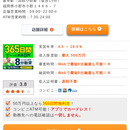
最寄駅：西鉄小郡駅（徒歩15分）
福岡県小郡市小郡１４６６－７
店舗営業時間：09:00~22:00※
ATM営業時間：7:30-24:00
詳細はこちら
実質年率：
4.5 ～ 18.0％
借入限度額：
最大 500万円
審査時間：
Webで最短8分融資も可能！※
融資時間：
Webで最短8分融資も可能！※
収入証明書：
原則不要
3.8
評価 :
コンビニ：
50万円以上なら
365日間無利息
！
コンビニATM可能！
アプリでカードレス！
勤務先への電話確認は
一切しません。