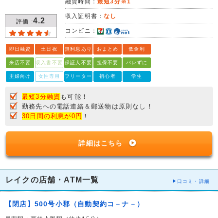
融資時間：
最短3分※1
収入証明書：
なし
4.2
評価 :
コンビニ：
即日融資
土日祝
無利息あり
おまとめ
低金利
来店不要
収入書不要
保証人不要
担保不要
バレずに
主婦向け
女性専用
フリーター
初心者
学生
最短3分融資
も可能！
勤務先への電話連絡＆郵送物は原則なし！
30日間の利息が0円
！
詳細はこちら
レイクの店舗・ATM一覧
口コミ・詳細
【閉店】500号小郡（自動契約コ－ナ－）