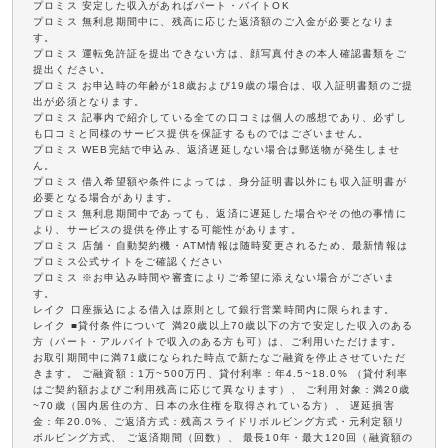
プロミス 安定した収入があればパート・バイトOK
プロミス 無利息期間中に、残高に応じた返済額のご入金が必要となりま
す。
プロミス 運転免許証を提出できない方は、顔写真付きの本人確認書類をご
提出ください。
プロミス お申込時の年齢が18歳および19歳の場合は、収入証明書類のご提
出が必須となります。
プロミス 記事内で紹介している全ての口コミは個人の感想であり、必ずし
も口コミと同様のサービス提供を保証するものではございません。
プロミス WEB完結で申込み、返済遅延しない場合は郵送物が発生しませ
ん。
プロミス 借入希望額や条件によっては、身分証明書以外にも収入証明書が
必要となる場合があります。
プロミス 無利息期間中であっても、返済に遅延した場合やその他の事情に
より、サービスの提供を停止する可能性があります。
プロミス 店舗・自動契約機・ATM情報は随時変更されるため、最新情報は
プロミス公式サイトをご確認ください
プロミス ※お申込み時間や審査によりご希望に添えない場合がございま
す。
レイク 口座振込による借入は原則として銀行営業時間内に限られます。
レイク ■貸付条件について 満20歳以上70歳以下の方で安定した収入のある
方（パート・アルバイトで収入のある方も可）は、ご利用いただけます。
お取引期間中に満71歳になられた時点で新たなご融資を停止させていただ
きます。 ご融資額：1万~500万円、貸付利率：年4.5~18.0% （貸付利率
はご契約額およびご利用残高に応じて異なります）、 ご利用対象：満20歳
~70歳（国内居住の方、日本の永住権を取得されている方）、 遅延損害
金：年20.0%、ご返済方式：残高スライドリボルビング方式・元利定額リ
ボルビング方式、 ご返済期間（回数）、 最長10年・最大120回（融資額の