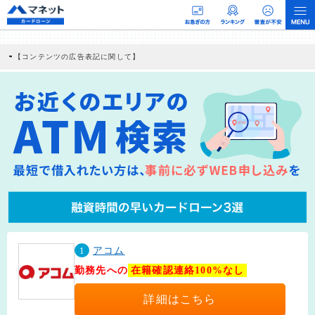
【コンテンツの広告表記に関して】
本コンテンツには、紹介している商品・商材の広告（リンク）を含む場合がありま
す。 これらの広告を経由して読者が企業ホームページを訪れ、成約が発生すると弊
社に対して企業から紹介報酬が支払われるという収益モデルです。 ただし、特定の
商品を根拠なくPRするものではなく、当編集部の調査／ユーザーへの口コミ収集な
どに基づき、公平性を担保した情報提供を行っています。
>提携企業一覧
1
アコム
勤務先への
在籍確認連絡100%なし
詳細はこちら