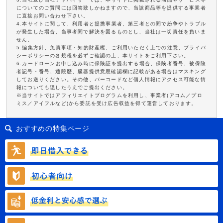
についてのご質問には回答致しかねますので、当該商品等を提供する事業者
に直接お問い合わせ下さい。
4.本サイトに関して、利用者と提携事業者、第三者との間で紛争やトラブル
が発生した場合、当事者間で解決を図るものとし、当社は一切責任を負いま
せん。
5.編集方針、免責事項・知的財産権、ご利用いただく上での注意、プライバ
シーポリシーの各規程を必ずご確認の上、本サイトをご利用下さい。
6.カードローンお申し込み時に保険証を提出する場合、保険者番号、被保険
者記号・番号、通院歴、臓器提供意思確認欄に記載がある場合はマスキング
してお送りください。その他、バーコードなど個人情報にアクセス可能な情
報についても隠したうえでご提出ください。
※当サイトではアフィリエイトプログラムを利用し、事業者(アコム／プロ
ミス／アイフルなど)から委託を受け広告収益を得て運営しております。
おすすめの特集ページ