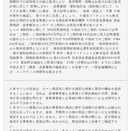
範囲内での追加借入や繰上返済により、返済期間・回数はお借入れ及び返済
計画に応じて 変動します）、必要書類：運転免許証（契約額に応じて、レ
イクが必要と判断した場合、 収入証明も提出）、担保・保証人：不要 ※貸
付条件を確認し、借りすぎに注意しましょう。 ※新生フィナンシャル株式
会社が契約する貸金業務にかかる指定紛争解決機関 ※日本貸金業協会 貸金
業相談・紛争解決センター ※ご契約には所定の審査があります。
レイク ■無利息に関して 365日間無利息 ※初めてのご契約 ※Webでお申
込み・ご契約、ご契約額が50万円以上でご契約後59日以内に収入証明書類
の提出とレイクでの登録が完了の方 60日間無利息 ※初めてのご契約 ※We
bお申込み、ご契約額が50万円未満の方 ■無利息の注意点 ・初回契約翌日
から無利息適用となります ・無利息期間経過後は通常金利適用となります
・他の無利息商品との併用不可 商号：新生フィナンシャル株式会社 貸金業
登録番号：関東財務局長(11) 第01024号 日本貸金業協会会員第000003号
レイク 最短即日融資をご希望の場合、21時（日曜日は18時）までのご契約
手続き完了（審査・必要書類の確認含む）が必要です。一部金融機関およ
び、メンテナンス時間等を除きます。
1.本サイトの目的は、ローン商品等に関する適切な情報と選択の機会を提供
することにあり、当社は、提携事業者とお客様との契約締結の代理、斡旋、
仲介等の形態を問わず、提携事業者とお客様の間の契約にいかなる関与もす
るものではありません。
2.本サイトに掲載される他の事業者の商品に関する情報の正確性には細心の
注意を払っていますが、金利、手数料その他の商品に関するいかなる情報も
保証するものではございません。ローン商品をご利用の際には、必ず商品を
提供する事業者に直接お問い合わせの上、商品詳細をご自身でご確認下さ
い。
3.当社及び当社アドバイザーでは、本サイトに掲載される商品やサービス等