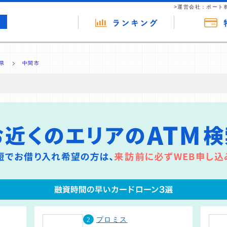
>運営会社：ポート
県
中間市
の広告（リンク）を含む場合があります。 これらの広告を経由して読者
るという収益モデルです。 ただし、特定の商品を根拠なくPRするもので
報提供を行っています。
2
プロミス