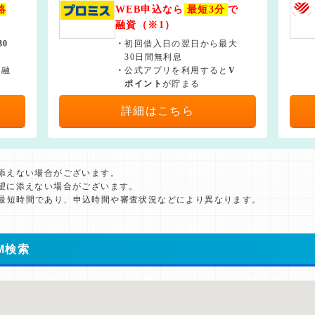
絡
WEB申込なら
最短3分
で
融資（※1）
30
・
初回借入日の翌日から最大
30日間無利息
で融
・
公式アプリを利用すると
V
ポイント
が貯まる
詳細はこちら
に添えない場合がございます。
希望に添えない場合がございます。
た最短時間であり、申込時間や審査状況などにより異なります。
M検索