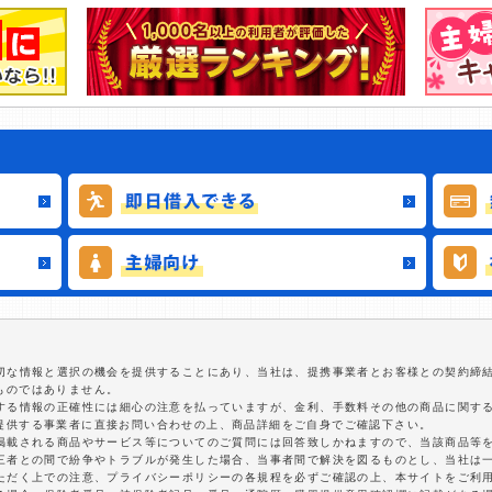
適切な情報と選択の機会を提供することにあり、当社は、提携事業者とお客様との契約締
ものではありません。
関する情報の正確性には細心の注意を払っていますが、金利、手数料その他の商品に関す
提供する事業者に直接お問い合わせの上、商品詳細をご自身でご確認下さい。
に掲載される商品やサービス等についてのご質問には回答致しかねますので、当該商品等
第三者との間で紛争やトラブルが発生した場合、当事者間で解決を図るものとし、当社は
いただく上での注意、プライバシーポリシーの各規程を必ずご確認の上、本サイトをご利