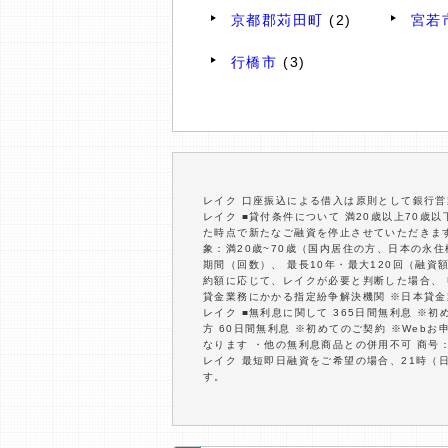
京都郡苅田町
(2)
宮若
行橋市
(3)
レイク 口座振込による借入は原則として銀行
レイク ■貸付条件について 満20歳以上70
た時点で新たなご融資を停止させていただきます。
象：満20歳~70歳（国内居住の方、日本の永
期間（回数）、 最長10年・最大120回（融
約額に応じて、レイクが必要と判断した場合、
貸金業務にかかる指定紛争解決機関 ※日本貸金
レイク ■無利息に関して 365日間無利息 ※
方 60日間無利息 ※初めてのご契約 ※Web
なります ・他の無利息商品との併用不可 商号：新
レイク 最短即日融資をご希望の場合、21時（
す。