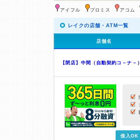
アイフル
プロミス
アコム
レイクの店舗・ATM一覧
店舗名
【閉店】中間（自動契約コ－ナ－
借入OK