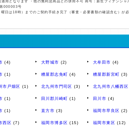
利適用となります ・他の無利息商品との併用不可 商号：新生フィナンシャ
第000003号
日曜日は18時）までのご契約手続き完了（審査・必要書類の確認含む）が
市
(4)
大野城市
(2)
大牟田市
(4)
市
(1)
糟屋郡志免町
(4)
糟屋郡新宮町
(3)
州市戸畑区
(1)
北九州市門司区
(3)
北九州市八幡西区
市
(1)
田川郡川崎町
(1)
田川市
(4)
市
(1)
直方市
(3)
福岡市早良区
(2)
市西区
(7)
福岡市博多区
(15)
福岡市東区
(12)