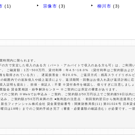
市
(1)
宗像市
(3)
柳川市
(3)
営業時間内に限られます。
歳以下の方で安定した収入のある方（パート・アルバイトで収入のある方も可）は、ご利用
 ご融資額：1万~500万円、貸付利率：年4.5~18.0% （貸付利率はご契約額およ
住権を取得されている方）、 遅延損害金：年20.0%、ご返済方式：残高スライドリボル
資額の範囲内での追加借入や繰上返済により、返済期間・回数はお借入れ及び返済計画に
 収入証明も提出）、担保・保証人：不要 ※貸付条件を確認し、借りすぎに注意しましょ
業協会 貸金業相談・紛争解決センター ※ご契約には所定の審査があります。
初めてのご契約 ※Webでお申込み・ご契約、ご契約額が50万円以上でご契約後59日以
お申込み、ご契約額が50万円未満の方 ■無利息の注意点 ・初回契約翌日から無利息適用
生フィナンシャル株式会社 貸金業登録番号：関東財務局長(11) 第01024号 日本貸金
日曜日は18時）までのご契約手続き完了（審査・必要書類の確認含む）が必要です。一