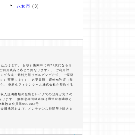
八女市
(3)
いただけます。 お取引期間中に満71歳になられ
びご利用残高に応じて異なります）、 ご利用対
ビング方式・元利定額リボルビング方式、 ご返済
応じて 変動します）、必要書類：運転免許証（契
う。 ※新生フィナンシャル株式会社が契約する
内に収入証明書類の提出とレイクでの登録が完了の
となります ・無利息期間経過後は通常金利適用と
業協会会員第000003号
部金融機関および、メンテナンス時間等を除きま