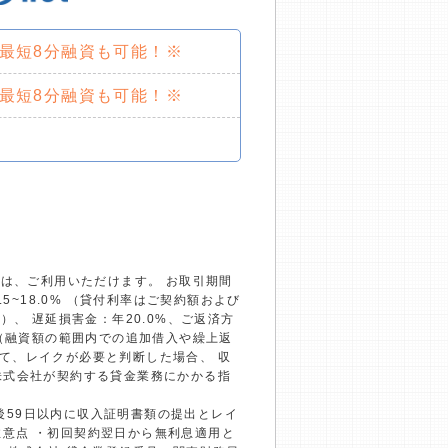
で最短8分融資も可能！※
で最短8分融資も可能！※
）は、ご利用いただけます。 お取引期間
~18.0% （貸付利率はご契約額および
、 遅延損害金：年20.0%、ご返済方
回（融資額の範囲内での追加借入や繰上返
て、レイクが必要と判断した場合、 収
株式会社が契約する貸金業務にかかる指
約後59日以内に収入証明書類の提出とレイ
の注意点 ・初回契約翌日から無利息適用と