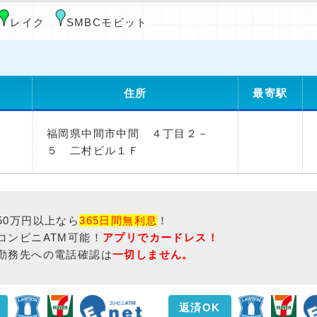
レイク
SMBCモビット
住所
最寄駅
福岡県中間市中間 ４丁目２－
）
５ 二村ビル１Ｆ
50万円以上なら
365日間無利息
！
コンビニATM可能！
アプリでカードレス！
勤務先への電話確認は
一切しません。
返済OK