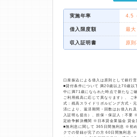
実施年率
4.5
借入限度額
最大
収入証明書
原則
口座振込による借入は原則として銀行
■貸付条件について 満20歳以上70
中に満71歳になられた時点で新たなご融
ご利用残高に応じて異なります）、 ご利
式：残高スライドリボルビング方式・元
済により、返済期間・回数はお借入れ及
入証明も提出）、担保・保証人：不要 
定紛争解決機関 ※日本貸金業協会 貸
■無利息に関して 365日間無利息 ※
クでの登録が完了の方 60日間無利息 