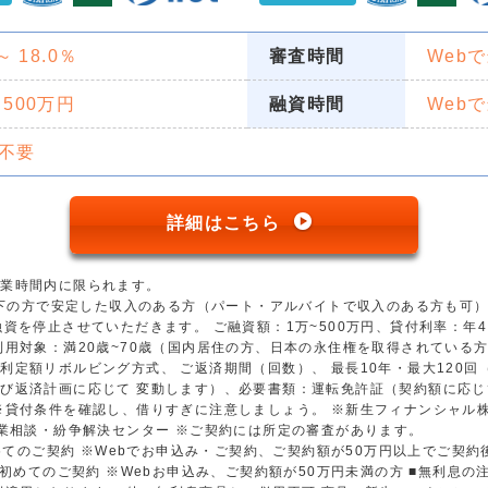
 ～ 18.0％
審査時間
Web
 500万円
融資時間
Web
不要
詳細はこちら
営業時間内に限られます。
歳以下の方で安定した収入のある方（パート・アルバイトで収入のある方も可
資を停止させていただきます。 ご融資額：1万~500万円、貸付利率：年4.5
用対象：満20歳~70歳（国内居住の方、日本の永住権を取得されている方）
利定額リボルビング方式、 ご返済期間（回数）、 最長10年・最大120
び返済計画に応じて 変動します）、必要書類：運転免許証（契約額に応じ
※貸付条件を確認し、借りすぎに注意しましょう。 ※新生フィナンシャル
金業相談・紛争解決センター ※ご契約には所定の審査があります。
初めてのご契約 ※Webでお申込み・ご契約、ご契約額が50万円以上でご契
※初めてのご契約 ※Webお申込み、ご契約額が50万円未満の方 ■無利息