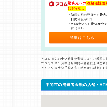
勤務先への
在籍確認連
100%なし
・
初回契約の翌日から
最大
日間
利息が0円
・
WEB申込なら
最短20分
資（※1）
詳細はこちら
アコム ※1.お申込時間や審査によりご希望
プロミス ※1 お申込み時間や審査によりご
アイフル ※申込手続き完了時点から計測し
中間市の消費者金融の店舗・AT