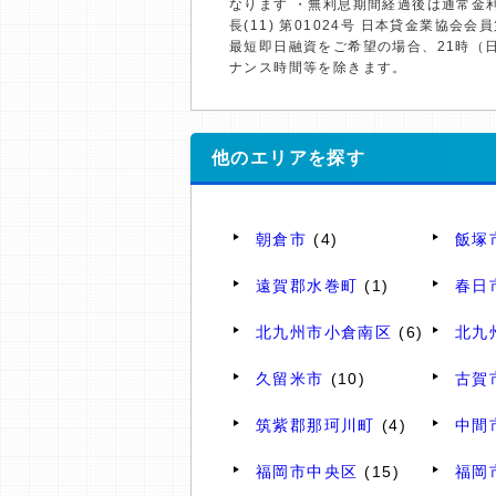
なります ・無利息期間経過後は通常金
長(11) 第01024号 日本貸金業協会会員
最短即日融資をご希望の場合、21時（
ナンス時間等を除きます。
他のエリアを探す
朝倉市
(4)
飯塚
遠賀郡水巻町
(1)
春日
北九州市小倉南区
(6)
北九
久留米市
(10)
古賀
筑紫郡那珂川町
(4)
中間
福岡市中央区
(15)
福岡