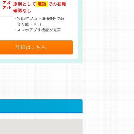
原則として
電話
での在籍
確認なし
・
WEB申込なら
最短9分
で融
資可能（※1）
・
スマホアプリ
機能が充実
詳細はこちら