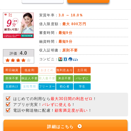
実質年率：
3.0 ～ 18.0％
借入限度額：
最大 800万円
審査時間：
最短9分
融資時間：
最短9分
収入証明書：
原則不要
4.0
評価 :
コンビニ：
即日融資
低金利
おまとめ
無利息あり
土日祝
担保不要
保証人不要
収入書不要
来店不要
バレずに
主婦向け
女性専用
フリーター
初心者
学生
はじめての利用なら
最大30日間の利息ゼロ
！
アプリが充実！
バレずに使える
！
電話や郵送物に配慮！
顧客満足度が高い
！
詳細はこちら