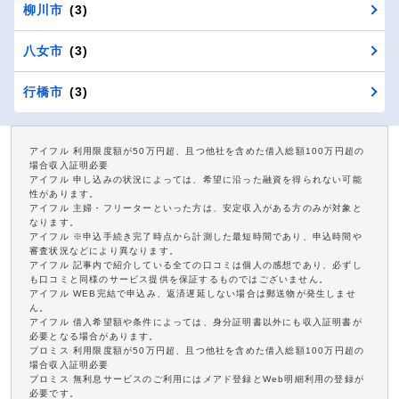
柳川市
(3)
八女市
(3)
行橋市
(3)
アイフル 利用限度額が50万円超、且つ他社を含めた借入総額100万円超の
場合収入証明必要
アイフル 申し込みの状況によっては、希望に沿った融資を得られない可能
性があります。
アイフル 主婦・フリーターといった方は、安定収入がある方のみが対象と
なります。
アイフル ※申込手続き完了時点から計測した最短時間であり、申込時間や
審査状況などにより異なります。
アイフル 記事内で紹介している全ての口コミは個人の感想であり、必ずし
も口コミと同様のサービス提供を保証するものではございません。
アイフル WEB完結で申込み、返済遅延しない場合は郵送物が発生しませ
ん。
アイフル 借入希望額や条件によっては、身分証明書以外にも収入証明書が
必要となる場合があります。
プロミス 利用限度額が50万円超、且つ他社を含めた借入総額100万円超の
場合収入証明必要
プロミス 無利息サービスのご利用にはメアド登録とWeb明細利用の登録が
必要です。