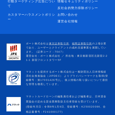
行動ターゲティング広告につい
情報セキュリティポリシー
て
反社会的勢力排除ポリシー
カスタマーハラスメントポリシ
お問い合わせ
ー
運営会社情報
マネットカードローンの編集責任者および編集者は、日本貸金
業協会の定める貸金業務取扱主任者登録を受けています。
(登録年月日：令和8年1月9日、登録番号：K250020096、合
格証書番号：F241000177)