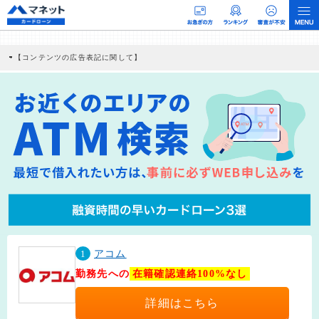
【コンテンツの広告表記に関して】
本コンテンツには、紹介している商品・商材の広告（リンク）を含む場合がありま
す。 これらの広告を経由して読者が企業ホームページを訪れ、成約が発生すると弊
社に対して企業から紹介報酬が支払われるという収益モデルです。 ただし、特定の
商品を根拠なくPRするものではなく、当編集部の調査／ユーザーへの口コミ収集な
どに基づき、公平性を担保した情報提供を行っています。
>提携企業一覧
1
アコム
勤務先への
在籍確認連絡100%なし
詳細はこちら