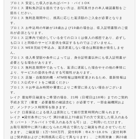
プロミス 安定した収入があればパート・バイトOK
プロミス 運転免許証を提出できない方は、顔写真付きの本人確認書類をご
提出ください。
プロミス 無利息期間中に、残高に応じた返済額のご入金が必要となりま
す。
プロミス お申込時の年齢が18歳および19歳の場合は、収入証明書類のご提
出が必須となります。
プロミス 記事内で紹介している全ての口コミは個人の感想であり、必ずし
も口コミと同様のサービス提供を保証するものではございません。
プロミス WEB完結で申込み、返済遅延しない場合は郵送物が発生しませ
ん。
プロミス 借入希望額や条件によっては、身分証明書以外にも収入証明書が
必要となる場合があります。
プロミス 無利息期間中であっても、返済に遅延した場合やその他の事情に
より、サービスの提供を停止する可能性があります。
プロミス 店舗・自動契約機・ATM情報は随時変更されるため、最新情報は
プロミス公式サイトをご確認ください
プロミス ※お申込み時間や審査によりご希望に添えない場合がございま
す。
レイク 最短即日融資をご希望の場合、21時（日曜日は18時）までのご契約
手続き完了（審査・必要書類の確認含む）が必要です。一部金融機関およ
び、メンテナンス時間等を除きます。
レイク 口座振込による借入は原則として銀行営業時間内に限られます。
レイク ■貸付条件について 満20歳以上70歳以下の方で安定した収入のある
方（パート・アルバイトで収入のある方も可）は、ご利用いただけます。
お取引期間中に満71歳になられた時点で新たなご融資を停止させていただ
きます。 ご融資額：1万~500万円、貸付利率：年4.5~18.0% （貸付利率
はご契約額およびご利用残高に応じて異なります）、 ご利用対象：満20歳