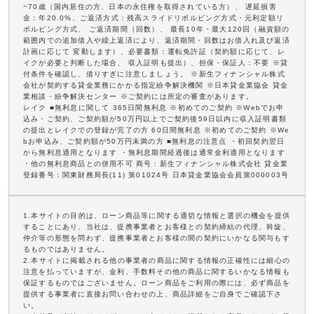
~70歳（国内居住の方、日本の永住権を取得されている方）、 遅延損害
金：年20.0%、ご返済方式：残高スライドリボルビング方式・元利定額リ
ボルビング方式、 ご返済期間（回数）、 最長10年・最大120回（融資額の
範囲内での追加借入や繰上返済により、返済期間・回数はお借入れ及び返済
計画に応じて 変動します）、必要書類：運転免許証（契約額に応じて、レ
イクが必要と判断した場合、 収入証明も提出）、担保・保証人：不要 ※貸
付条件を確認し、借りすぎに注意しましょう。 ※新生フィナンシャル株式
会社が契約する貸金業務にかかる指定紛争解決機関 ※日本貸金業協会 貸金
業相談・紛争解決センター ※ご契約には所定の審査があります。
レイク ■無利息に関して 365日間無利息 ※初めてのご契約 ※Webでお申
込み・ご契約、ご契約額が50万円以上でご契約後59日以内に収入証明書類
の提出とレイクでの登録が完了の方 60日間無利息 ※初めてのご契約 ※We
bお申込み、ご契約額が50万円未満の方 ■無利息の注意点 ・初回契約翌日
から無利息適用となります ・無利息期間経過後は通常金利適用となります
・他の無利息商品との併用不可 商号：新生フィナンシャル株式会社 貸金業
登録番号：関東財務局長(11) 第01024号 日本貸金業協会会員第000003号
1.本サイトの目的は、ローン商品等に関する適切な情報と選択の機会を提供
することにあり、当社は、提携事業者とお客様との契約締結の代理、斡旋、
仲介等の形態を問わず、提携事業者とお客様の間の契約にいかなる関与もす
るものではありません。
2.本サイトに掲載される他の事業者の商品に関する情報の正確性には細心の
注意を払っていますが、金利、手数料その他の商品に関するいかなる情報も
保証するものではございません。ローン商品をご利用の際には、必ず商品を
提供する事業者に直接お問い合わせの上、商品詳細をご自身でご確認下さ
い。