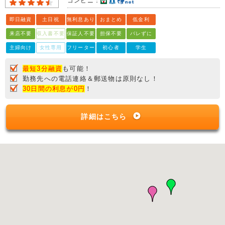
コンビニ：
即日融資
土日祝
無利息あり
おまとめ
低金利
来店不要
収入書不要
保証人不要
担保不要
バレずに
主婦向け
女性専用
フリーター
初心者
学生
最短3分融資
も可能！
勤務先への電話連絡＆郵送物は原則なし！
30日間の利息が0円
！
詳細はこちら