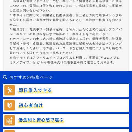
3.当社及び当社アドバイザーでは、本サイトに掲載される商品やサービス等
についてのご質問には回答致しかねますので、当該商品等を提供する事業者
に直接お問い合わせ下さい。
4.本サイトに関して、利用者と提携事業者、第三者との間で紛争やトラブル
が発生した場合、当事者間で解決を図るものとし、当社は一切責任を負いま
せん。
5.編集方針、免責事項・知的財産権、ご利用いただく上での注意、プライバ
シーポリシーの各規程を必ずご確認の上、本サイトをご利用下さい。
6.カードローンお申し込み時に保険証を提出する場合、保険者番号、被保険
者記号・番号、通院歴、臓器提供意思確認欄に記載がある場合はマスキング
してお送りください。その他、バーコードなど個人情報にアクセス可能な情
報についても隠したうえでご提出ください。
※当サイトではアフィリエイトプログラムを利用し、事業者(アコム／プロ
ミス／アイフルなど)から委託を受け広告収益を得て運営しております。
おすすめの特集ページ