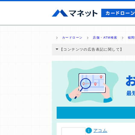
カードローン
店舗・ATM検索
福岡
【コンテンツの広告表記に関して】
本コンテンツには、紹介している商品・商材
と弊社に対して企業から紹介報酬が支払われ
ミ収集などに基づき、公平性を担保した情
>提携企業一覧
1
アコム