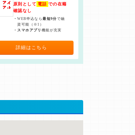
原則として
電話
での在籍
確認なし
・
WEB申込なら
最短9分
で融
資可能（※1）
・
スマホアプリ
機能が充実
詳細はこちら