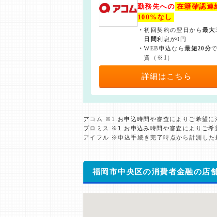
勤務先への
在籍確認連
100%なし
・
初回契約の翌日から
最大
日間
利息が0円
・
WEB申込なら
最短20分
資（※1）
詳細はこちら
アコム ※1.お申込時間や審査によりご希望
プロミス ※1 お申込み時間や審査によりご
アイフル ※申込手続き完了時点から計測し
福岡市中央区の消費者金融の店舗