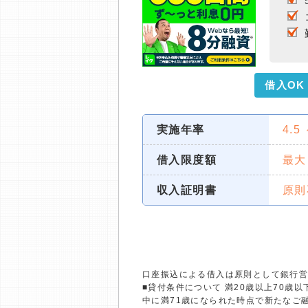
借入OK
実施年率
4.5
借入限度額
最大
収入証明書
原則
口座振込による借入は原則として銀行
■貸付条件について 満20歳以上70
中に満71歳になられた時点で新たなご融