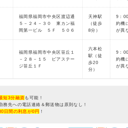
福岡県福岡市中央区渡辺通
天神駅
9：0
５－２４－３０ 東カン福
（徒歩
約機
岡第一ビル ５Ｆ ５０６
8分）
が異
六本松
福岡県福岡市中央区笹丘１
9：0
駅（徒
－２８－１５ ピアステー
約機
歩20
ジ笹丘１Ｆ
が異
分）
最短3分融資
も可能！
勤務先への電話連絡＆郵送物は原則なし！
30日間の利息が0円
！