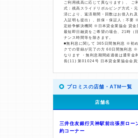
ご利用残高に応じて異なります）、 ご利
式：残高スライドリボルビング方式・元
済により、返済期間・回数はお借入れ及
入証明も提出）、担保・保証人：不要 
定紛争解決機関 ※日本貸金業協会 貸
最短即日融資をご希望の場合、21時（
ナンス時間等を除きます。
■無利息に関して 365日間無利息 ※
クでの登録が完了の方 60日間無利息 
なります ・無利息期間経過後は通常金
長(11) 第01024号 日本貸金業協会会員
プロミスの店舗・ATM一覧
店舗名
三井住友銀行天神駅前出張所ロー
約コーナー