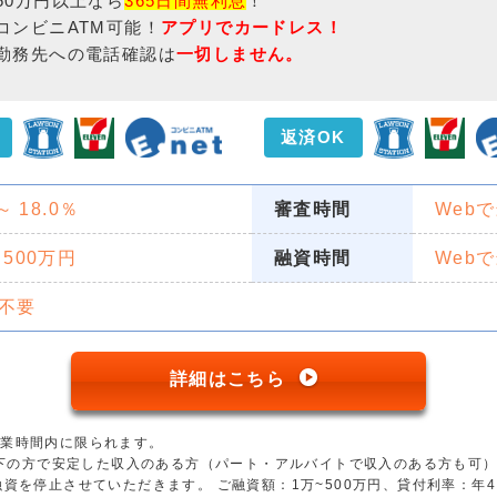
50万円以上なら
365日間無利息
！
コンビニATM可能！
アプリでカードレス！
勤務先への電話確認は
一切しません。
返済OK
 ～ 18.0％
審査時間
Web
 500万円
融資時間
Web
不要
詳細はこちら
営業時間内に限られます。
歳以下の方で安定した収入のある方（パート・アルバイトで収入のある方も可
資を停止させていただきます。 ご融資額：1万~500万円、貸付利率：年4.5