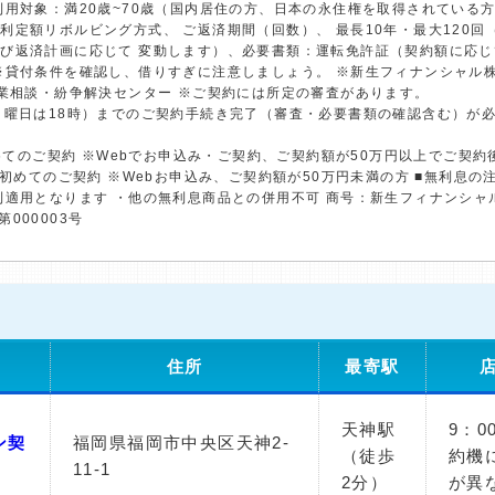
用対象：満20歳~70歳（国内居住の方、日本の永住権を取得されている方）
利定額リボルビング方式、 ご返済期間（回数）、 最長10年・最大120
び返済計画に応じて 変動します）、必要書類：運転免許証（契約額に応じ
※貸付条件を確認し、借りすぎに注意しましょう。 ※新生フィナンシャル
金業相談・紛争解決センター ※ご契約には所定の審査があります。
日曜日は18時）までのご契約手続き完了（審査・必要書類の確認含む）が
初めてのご契約 ※Webでお申込み・ご契約、ご契約額が50万円以上でご契
※初めてのご契約 ※Webお申込み、ご契約額が50万円未満の方 ■無利息
利適用となります ・他の無利息商品との併用不可 商号：新生フィナンシャ
第000003号
住所
最寄駅
天神駅
9：0
ン契
福岡県福岡市中央区天神2-
（徒歩
約機
11-1
2分）
が異