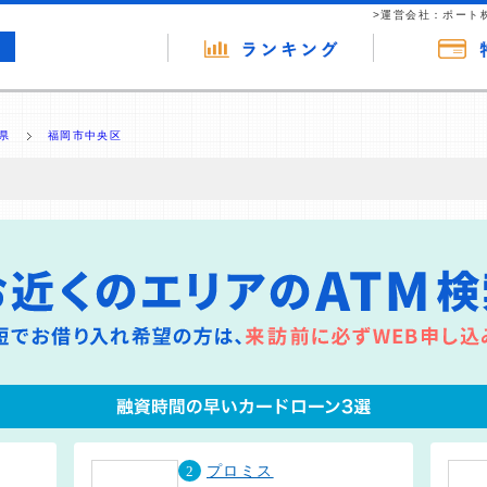
>運営会社：ポート
県
福岡市中央区
の広告（リンク）を含む場合があります。 これらの広告を経由して読者
るという収益モデルです。 ただし、特定の商品を根拠なくPRするもので
報提供を行っています。
2
プロミス