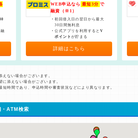
絡
WEB申込なら
最短3分
で
融資（※1）
30
・
初回借入日の翌日から最大
30日間無利息
で融
・
公式アプリを利用すると
V
ポイント
が貯まる
詳細はこちら
に添えない場合がございます。
希望に添えない場合がございます。
た最短時間であり、申込時間や審査状況などにより異なります。
・ATM検索