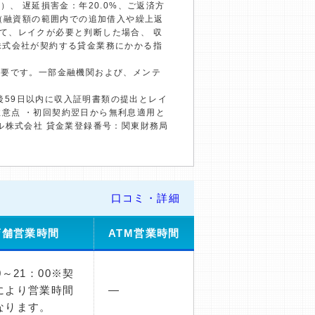
、 遅延損害金：年20.0%、ご返済方
回（融資額の範囲内での追加借入や繰上返
て、レイクが必要と判断した場合、 収
株式会社が契約する貸金業務にかかる指
必要です。一部金融機関および、メンテ
約後59日以内に収入証明書類の提出とレイ
の注意点 ・初回契約翌日から無利息適用と
ル株式会社 貸金業登録番号：関東財務局
口コミ・詳細
店舗営業時間
ATM営業時間
0～21：00※契
により営業時間
―
なります。