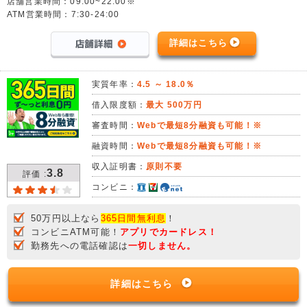
店舗営業時間：09:00~22:00※
ATM営業時間：7:30-24:00
詳細はこちら
実質年率：
4.5 ～ 18.0％
借入限度額：
最大 500万円
審査時間：
Webで最短8分融資も可能！※
融資時間：
Webで最短8分融資も可能！※
収入証明書：
原則不要
3.8
評価 :
コンビニ：
50万円以上なら
365日間無利息
！
コンビニATM可能！
アプリでカードレス！
勤務先への電話確認は
一切しません。
詳細はこちら