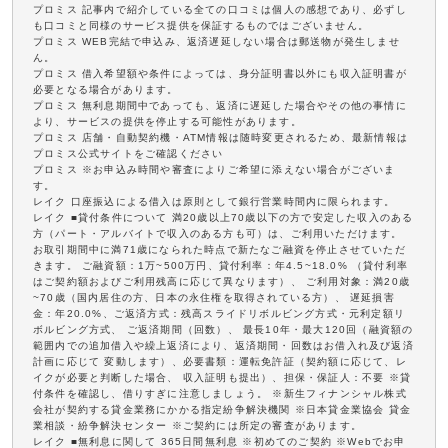
プロミス 記事内で紹介している全ての口コミは個人の感想であり、必ずし
も口コミと同様のサービス提供を保証するものではございません。
プロミス WEB完結で申込み、返済遅延しない場合は郵送物が発生しませ
ん。
プロミス 借入希望額や条件によっては、身分証明書以外にも収入証明書が
必要となる場合があります。
プロミス 無利息期間中であっても、返済に遅延した場合やその他の事情に
より、サービスの提供を停止する可能性があります。
プロミス 店舗・自動契約機・ATM情報は随時変更されるため、最新情報は
プロミス公式サイトをご確認ください
プロミス ※お申込み時間や審査によりご希望に添えない場合がございま
す。
レイク 口座振込による借入は原則として銀行営業時間内に限られます。
レイク ■貸付条件について 満20歳以上70歳以下の方で安定した収入のある
方（パート・アルバイトで収入のある方も可）は、ご利用いただけます。
お取引期間中に満71歳になられた時点で新たなご融資を停止させていただ
きます。 ご融資額：1万~500万円、貸付利率：年4.5~18.0% （貸付利率
はご契約額およびご利用残高に応じて異なります）、 ご利用対象：満20歳
~70歳（国内居住の方、日本の永住権を取得されている方）、 遅延損害
金：年20.0%、ご返済方式：残高スライドリボルビング方式・元利定額リ
ボルビング方式、 ご返済期間（回数）、 最長10年・最大120回（融資額の
範囲内での追加借入や繰上返済により、返済期間・回数はお借入れ及び返済
計画に応じて 変動します）、必要書類：運転免許証（契約額に応じて、レ
イクが必要と判断した場合、 収入証明も提出）、担保・保証人：不要 ※貸
付条件を確認し、借りすぎに注意しましょう。 ※新生フィナンシャル株式
会社が契約する貸金業務にかかる指定紛争解決機関 ※日本貸金業協会 貸金
業相談・紛争解決センター ※ご契約には所定の審査があります。
レイク ■無利息に関して 365日間無利息 ※初めてのご契約 ※Webでお申