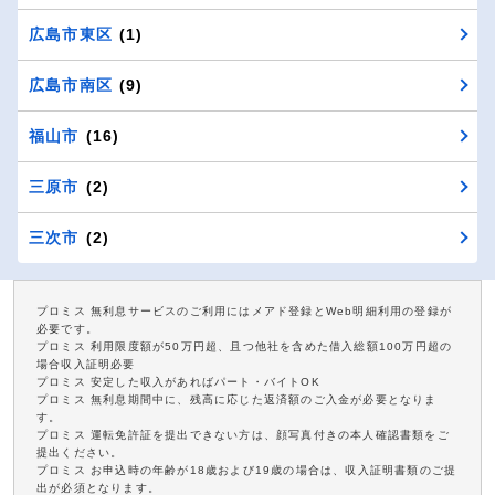
広島市東区
(1)
広島市南区
(9)
福山市
(16)
三原市
(2)
三次市
(2)
プロミス 無利息サービスのご利用にはメアド登録とWeb明細利用の登録が
必要です。
プロミス 利用限度額が50万円超、且つ他社を含めた借入総額100万円超の
場合収入証明必要
プロミス 安定した収入があればパート・バイトOK
プロミス 無利息期間中に、残高に応じた返済額のご入金が必要となりま
す。
プロミス 運転免許証を提出できない方は、顔写真付きの本人確認書類をご
提出ください。
プロミス お申込時の年齢が18歳および19歳の場合は、収入証明書類のご提
出が必須となります。