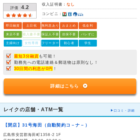
収入証明書：
なし
4.2
評価 :
コンビニ：
即日融資
土日祝
無利息あり
おまとめ
低金利
来店不要
収入書不要
保証人不要
担保不要
バレずに
主婦向け
女性専用
フリーター
初心者
学生
最短3分融資
も可能！
勤務先への電話連絡＆郵送物は原則なし！
30日間の利息が0円
！
詳細はこちら
レイクの店舗・ATM一覧
口コミ・詳細
【閉店】31号海田（自動契約コ－ナ－）
広島県安芸郡海田町1358-2 1F