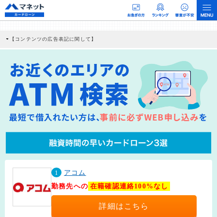
【コンテンツの広告表記に関して】
本コンテンツには、紹介している商品・商材の広告（リンク）を含む場合がありま
す。 これらの広告を経由して読者が企業ホームページを訪れ、成約が発生すると弊
社に対して企業から紹介報酬が支払われるという収益モデルです。 ただし、特定の
商品を根拠なくPRするものではなく、当編集部の調査／ユーザーへの口コミ収集な
どに基づき、公平性を担保した情報提供を行っています。
>提携企業一覧
1
アコム
勤務先への
在籍確認連絡100%なし
詳細はこちら