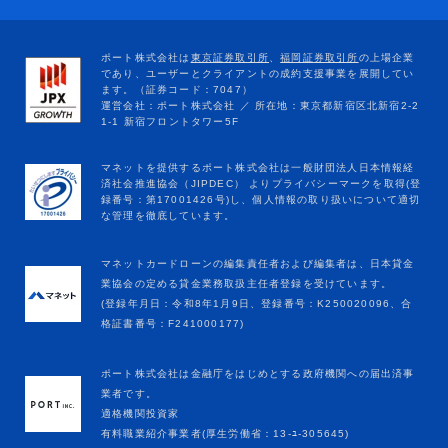
マネットカードローンの編集責任者および編集者は、日本貸金
業協会の定める貸金業務取扱主任者登録を受けています。
(登録年月日：令和8年1月9日、登録番号：K250020096、合
格証書番号：F241000177)
ポート株式会社は金融庁をはじめとする政府機関への届出済事
業者です。
適格機関投資家
有料職業紹介事業者(厚生労働省：13-ﾕ-305645)