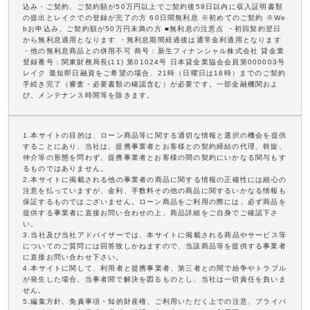
込み・ご契約、ご契約額が50万円以上でご契約後59日以内に収入証明書類
の提出とレイクでの登録が完了の方 60日間無利息 ※初めてのご契約 ※We
bお申込み、ご契約額が50万円未満の方 ■無利息の注意点 ・初回契約翌日
から無利息適用となります ・無利息期間経過後は通常金利適用となります
・他の無利息商品との併用不可 商号：新生フィナンシャル株式会社 貸金業
登録番号：関東財務局長(11) 第01024号 日本貸金業協会会員第000003号
レイク 最短即日融資をご希望の場合、21時（日曜日は18時）までのご契約
手続き完了（審査・必要書類の確認含む）が必要です。一部金融機関およ
び、メンテナンス時間等を除きます。
1.本サイトの目的は、ローン商品等に関する適切な情報と選択の機会を提供
することにあり、当社は、提携事業者とお客様との契約締結の代理、斡旋、
仲介等の形態を問わず、提携事業者とお客様の間の契約にいかなる関与もす
るものではありません。
2.本サイトに掲載される他の事業者の商品に関する情報の正確性には細心の
注意を払っていますが、金利、手数料その他の商品に関するいかなる情報も
保証するものではございません。ローン商品をご利用の際には、必ず商品を
提供する事業者に直接お問い合わせの上、商品詳細をご自身でご確認下さ
い。
3.当社及び当社アドバイザーでは、本サイトに掲載される商品やサービス等
についてのご質問には回答致しかねますので、当該商品等を提供する事業者
に直接お問い合わせ下さい。
4.本サイトに関して、利用者と提携事業者、第三者との間で紛争やトラブル
が発生した場合、当事者間で解決を図るものとし、当社は一切責任を負いま
せん。
5.編集方針、免責事項・知的財産権、ご利用いただく上での注意、プライバ