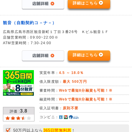
詳細はこちら
観音（自動契約コ－ナ－）
広島県広島市西区観音新町１丁目３番26号 Ｋビル観音１Ｆ
店舗営業時間：09:00~22:00※
ATM営業時間：7:30-24:00
詳細はこちら
実質年率：
4.5 ～ 18.0％
借入限度額：
最大 500万円
審査時間：
Webで最短8分融資も可能！※
融資時間：
Webで最短8分融資も可能！※
収入証明書：
原則不要
3.8
評価 :
コンビニ：
50万円以上なら
365日間無利息
！