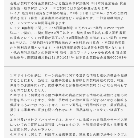
会社が契約する貸金業務にかかる指定紛争解決機関 ※日本貸金業協会 貸金
業相談・紛争解決センター ※ご契約には所定の審査があります。
レイク 最短即日融資をご希望の場合、21時（日曜日は18時）までのご契約
手続き完了（審査・必要書類の確認含む）が必要です。一部金融機関およ
び、メンテナンス時間等を除きます。
レイク ■無利息に関して 365日間無利息 ※初めてのご契約 ※Webでお申
込み・ご契約、ご契約額が50万円以上でご契約後59日以内に収入証明書類
の提出とレイクでの登録が完了の方 60日間無利息 ※初めてのご契約 ※We
bお申込み、ご契約額が50万円未満の方 ■無利息の注意点 ・初回契約翌日
から無利息適用となります ・無利息期間経過後は通常金利適用となります
・他の無利息商品との併用不可 商号：新生フィナンシャル株式会社 貸金業
登録番号：関東財務局長(11) 第01024号 日本貸金業協会会員第000003号
1.本サイトの目的は、ローン商品等に関する適切な情報と選択の機会を提供
することにあり、当社は、提携事業者とお客様との契約締結の代理、斡旋、
仲介等の形態を問わず、提携事業者とお客様の間の契約にいかなる関与もす
るものではありません。
2.本サイトに掲載される他の事業者の商品に関する情報の正確性には細心の
注意を払っていますが、金利、手数料その他の商品に関するいかなる情報も
保証するものではございません。ローン商品をご利用の際には、必ず商品を
提供する事業者に直接お問い合わせの上、商品詳細をご自身でご確認下さ
い。
3.当社及び当社アドバイザーでは、本サイトに掲載される商品やサービス等
についてのご質問には回答致しかねますので、当該商品等を提供する事業者
に直接お問い合わせ下さい。
4.本サイトに関して、利用者と提携事業者、第三者との間で紛争やトラブル