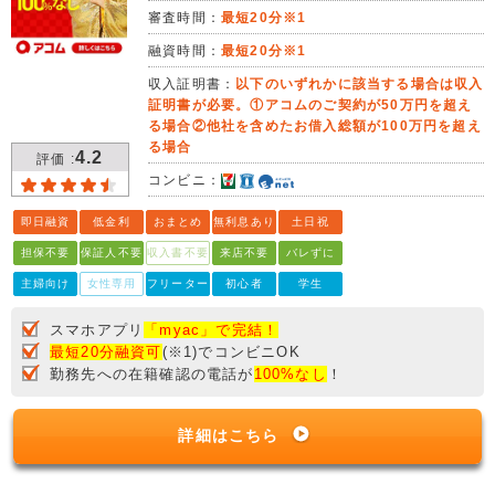
審査時間：
最短20分※1
融資時間：
最短20分※1
収入証明書：
以下のいずれかに該当する場合は収入
証明書が必要。①アコムのご契約が50万円を超え
る場合②他社を含めたお借入総額が100万円を超え
る場合
4.2
評価 :
コンビニ：
即日融資
低金利
おまとめ
無利息あり
土日祝
担保不要
保証人不要
収入書不要
来店不要
バレずに
主婦向け
女性専用
フリーター
初心者
学生
スマホアプリ
「myac」で完結！
最短20分融資可
(※1)でコンビニOK
勤務先への在籍確認の電話が
100%なし
！
詳細はこちら