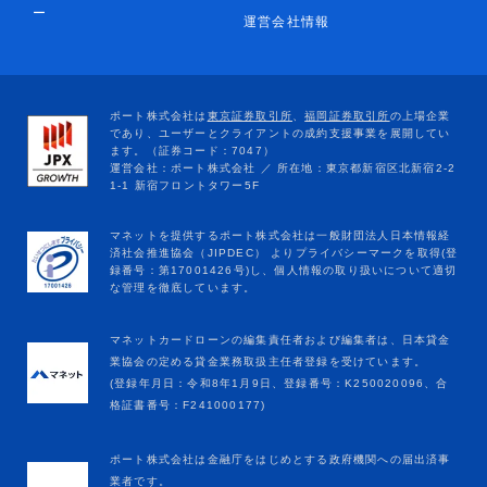
ー
運営会社情報
マネットカードローンの編集責任者および編集者は、日本貸金
業協会の定める貸金業務取扱主任者登録を受けています。
(登録年月日：令和8年1月9日、登録番号：K250020096、合
格証書番号：F241000177)
ポート株式会社は金融庁をはじめとする政府機関への届出済事
業者です。