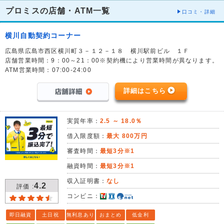
プロミスの店舗・ATM一覧
口コミ・詳細
横川自動契約コーナー
広島県広島市西区横川町３－１２－１８ 横川駅前ビル １Ｆ
店舗営業時間：9：00～21：00※契約機により営業時間が異なります。
ATM営業時間：07:00-24:00
詳細はこちら
実質年率：
2.5 ～ 18.0％
借入限度額：
最大 800万円
審査時間：
最短3分※1
融資時間：
最短3分※1
収入証明書：
なし
4.2
評価 :
コンビニ：
即日融資
土日祝
無利息あり
おまとめ
低金利