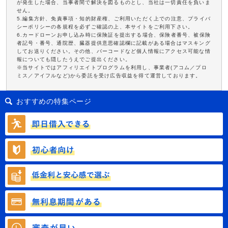
が発生した場合、当事者間で解決を図るものとし、当社は一切責任を負いま
せん。
5.編集方針、免責事項・知的財産権、ご利用いただく上での注意、プライバ
シーポリシーの各規程を必ずご確認の上、本サイトをご利用下さい。
6.カードローンお申し込み時に保険証を提出する場合、保険者番号、被保険
者記号・番号、通院歴、臓器提供意思確認欄に記載がある場合はマスキング
してお送りください。その他、バーコードなど個人情報にアクセス可能な情
報についても隠したうえでご提出ください。
※当サイトではアフィリエイトプログラムを利用し、事業者(アコム／プロ
ミス／アイフルなど)から委託を受け広告収益を得て運営しております。
おすすめの特集ページ