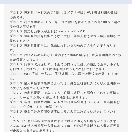
プロミス 無利息サービスのご利用にはメアド登録とWeb明細利用の登録が
必要です。
プロミス 利用限度額が50万円超、且つ他社を含めた借入総額100万円超の
場合収入証明必要
プロミス 安定した収入があればパート・バイトOK
プロミス 運転免許証を提出できない方は、顔写真付きの本人確認書類をご
提出ください。
プロミス 無利息期間中に、残高に応じた返済額のご入金が必要となりま
す。
プロミス お申込時の年齢が18歳および19歳の場合は、収入証明書類のご提
出が必須となります。
プロミス 記事内で紹介している全ての口コミは個人の感想であり、必ずし
も口コミと同様のサービス提供を保証するものではございません。
プロミス WEB完結で申込み、返済遅延しない場合は郵送物が発生しませ
ん。
プロミス 借入希望額や条件によっては、身分証明書以外にも収入証明書が
必要となる場合があります。
プロミス 無利息期間中であっても、返済に遅延した場合やその他の事情に
より、サービスの提供を停止する可能性があります。
プロミス 店舗・自動契約機・ATM情報は随時変更されるため、最新情報は
プロミス公式サイトをご確認ください
プロミス ※お申込み時間や審査によりご希望に添えない場合がございま
す。
アコム ※1 お申込時間や審査によりご希望に添えない場合がございます。
アコム ※2 借入希望額や条件によっては、身分証明書以外にも収入証明書
が必要となる場合があります。