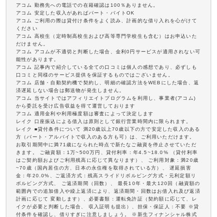
アコム 勤務先への電話での在籍確認は100％ありません。
アコム 安定した収入があればパート・バイトOK
アコム ご利用の際は貸付け条件をよく読み、計画的な借り入れを心がけて
ください
アコム 高校生（定時制高校生および高等専門学校生も含む）はお申込いた
だけません。
アコム アコムが不適切と判断した場合、金利0円サービスが適用されない可
能性があります。
アコム 記事内で紹介している全ての口コミは個人の感想であり、必ずしも
口コミと同様のサービス提供を保証するものではございません。
アコム 店舗・自動契約機で契約し、明細の確認方法をWEBにした場合、返
済遅延しない場合は郵送物が発生しません。
アコム 当サイトではアフィリエイトプログラムを利用し、事業者(アコム)
から委託を受け広告収益を得て運営しております
アコム 適用金利や利用極度額は審査によって決定します
レイク 口座振込による借入は原則として銀行営業時間内に限られます。
レイク ■貸付条件について 満20歳以上70歳以下の方で安定した収入のある
方（パート・アルバイトで収入のある方も可）は、ご利用いただけます。
お取引期間中に満71歳になられた時点で新たなご融資を停止させていただ
きます。 ご融資額：1万~500万円、貸付利率：年4.5~18.0% （貸付利率
はご契約額およびご利用残高に応じて異なります）、 ご利用対象：満20歳
~70歳（国内居住の方、日本の永住権を取得されている方）、 遅延損害
金：年20.0%、ご返済方式：残高スライドリボルビング方式・元利定額リ
ボルビング方式、 ご返済期間（回数）、 最長10年・最大120回（融資額の
範囲内での追加借入や繰上返済により、返済期間・回数はお借入れ及び返済
計画に応じて 変動します）、必要書類：運転免許証（契約額に応じて、レ
イクが必要と判断した場合、 収入証明も提出）、担保・保証人：不要 ※貸
付条件を確認し、借りすぎに注意しましょう。 ※新生フィナンシャル株式