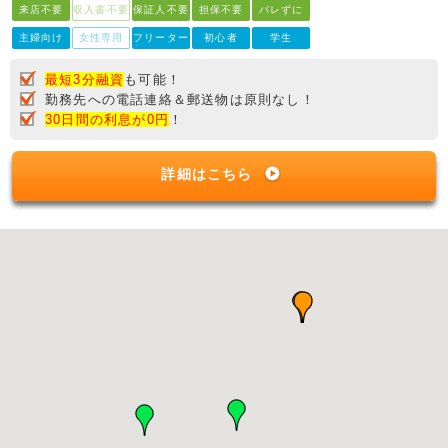
来店不要
収入書不要
保証人不要
担保不要
バレずに
主婦向け
女性専用
フリーター
初心者
学生
最短3分融資
も可能！
勤務先への電話連絡＆郵送物は原則なし！
30日間の利息が0円
！
詳細はこちら