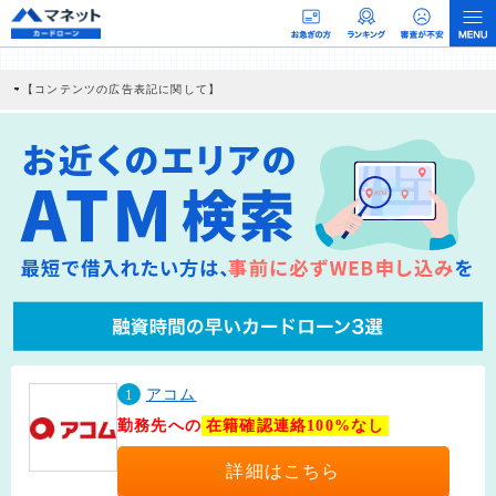
【コンテンツの広告表記に関して】
本コンテンツには、紹介している商品・商材の広告（リンク）を含む場合がありま
す。 これらの広告を経由して読者が企業ホームページを訪れ、成約が発生すると弊
社に対して企業から紹介報酬が支払われるという収益モデルです。 ただし、特定の
商品を根拠なくPRするものではなく、当編集部の調査／ユーザーへの口コミ収集な
どに基づき、公平性を担保した情報提供を行っています。
>提携企業一覧
1
アコム
勤務先への
在籍確認連絡100%なし
詳細はこちら