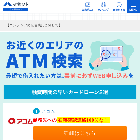
【コンテンツの広告表記に関して】
本コンテンツには、紹介している商品・商材の広告（リンク）を含む場合がありま
す。 これらの広告を経由して読者が企業ホームページを訪れ、成約が発生すると弊
社に対して企業から紹介報酬が支払われるという収益モデルです。 ただし、特定の
商品を根拠なくPRするものではなく、当編集部の調査／ユーザーへの口コミ収集な
どに基づき、公平性を担保した情報提供を行っています。
>提携企業一覧
1
アコム
勤務先への
在籍確認連絡100%なし
詳細はこちら