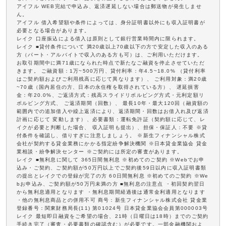
アイフル WEB完結で申込み、返済遅延しない場合は郵送物が発生しませ
ん。
アイフル 借入希望額や条件によっては、身分証明書以外にも収入証明書が
必要となる場合があります。
レイク 口座振込による借入は原則として銀行営業時間内に限られます。
レイク ■貸付条件について 満20歳以上70歳以下の方で安定した収入のある
方（パート・アルバイトで収入のある方も可）は、ご利用いただけます。
お取引期間中に満71歳になられた時点で新たなご融資を停止させていただ
きます。 ご融資額：1万~500万円、貸付利率：年4.5~18.0% （貸付利率
はご契約額およびご利用残高に応じて異なります）、 ご利用対象：満20歳
~70歳（国内居住の方、日本の永住権を取得されている方）、 遅延損害
金：年20.0%、ご返済方式：残高スライドリボルビング方式・元利定額リ
ボルビング方式、 ご返済期間（回数）、 最長10年・最大120回（融資額の
範囲内での追加借入や繰上返済により、返済期間・回数はお借入れ及び返済
計画に応じて 変動します）、必要書類：運転免許証（契約額に応じて、レ
イクが必要と判断した場合、 収入証明も提出）、担保・保証人：不要 ※貸
付条件を確認し、借りすぎに注意しましょう。 ※新生フィナンシャル株式
会社が契約する貸金業務にかかる指定紛争解決機関 ※日本貸金業協会 貸金
業相談・紛争解決センター ※ご契約には所定の審査があります。
レイク ■無利息に関して 365日間無利息 ※初めてのご契約 ※Webでお申
込み・ご契約、ご契約額が50万円以上でご契約後59日以内に収入証明書類
の提出とレイクでの登録が完了の方 60日間無利息 ※初めてのご契約 ※We
bお申込み、ご契約額が50万円未満の方 ■無利息の注意点 ・初回契約翌日
から無利息適用となります ・無利息期間経過後は通常金利適用となります
・他の無利息商品との併用不可 商号：新生フィナンシャル株式会社 貸金業
登録番号：関東財務局長(11) 第01024号 日本貸金業協会会員第000003号
レイク 最短即日融資をご希望の場合、21時（日曜日は18時）までのご契約
手続き完了（審査・必要書類の確認含む）が必要です。一部金融機関およ