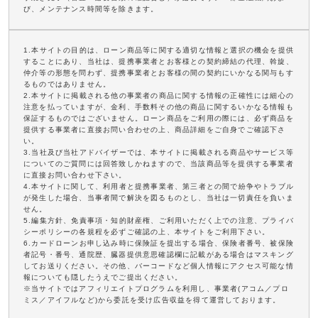
び、メンテナンス時間等を除きます。
1.本サイトの目的は、ローン商品等に関する適切な情報と選択の機会を提供
することにあり、当社は、提携事業者とお客様との契約締結の代理、斡旋、
仲介等の形態を問わず、提携事業者とお客様の間の契約にいかなる関与もす
るものではありません。
2.本サイトに掲載される他の事業者の商品に関する情報の正確性には細心の
注意を払っていますが、金利、手数料その他の商品に関するいかなる情報も
保証するものではございません。ローン商品をご利用の際には、必ず商品を
提供する事業者に直接お問い合わせの上、商品詳細をご自身でご確認下さ
い。
3.当社及び当社アドバイザーでは、本サイトに掲載される商品やサービス等
についてのご質問には回答致しかねますので、当該商品等を提供する事業者
に直接お問い合わせ下さい。
4.本サイトに関して、利用者と提携事業者、第三者との間で紛争やトラブル
が発生した場合、当事者間で解決を図るものとし、当社は一切責任を負いま
せん。
5.編集方針、免責事項・知的財産権、ご利用いただく上での注意、プライバ
シーポリシーの各規程を必ずご確認の上、本サイトをご利用下さい。
6.カードローンお申し込み時に保険証を提出する場合、保険者番号、被保険
者記号・番号、通院歴、臓器提供意思確認欄に記載がある場合はマスキング
してお送りください。その他、バーコードなど個人情報にアクセス可能な情
報についても隠したうえでご提出ください。
※当サイトではアフィリエイトプログラムを利用し、事業者(アコム／プロ
ミス／アイフルなど)から委託を受け広告収益を得て運営しております。