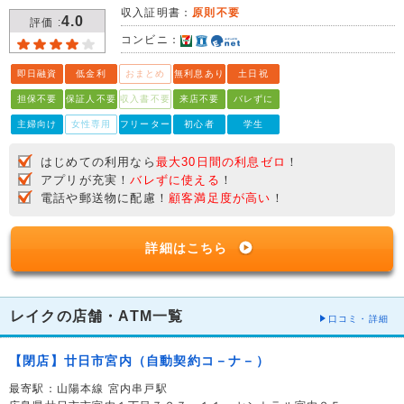
収入証明書：
原則不要
4.0
評価 :
コンビニ：
即日融資
低金利
おまとめ
無利息あり
土日祝
担保不要
保証人不要
収入書不要
来店不要
バレずに
主婦向け
女性専用
フリーター
初心者
学生
はじめての利用なら
最大30日間の利息ゼロ
！
アプリが充実！
バレずに使える
！
電話や郵送物に配慮！
顧客満足度が高い
！
詳細はこちら
レイクの店舗・ATM一覧
口コミ・詳細
【閉店】廿日市宮内（自動契約コ－ナ－）
最寄駅：山陽本線 宮内串戸駅