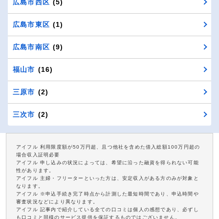
広島市西区
(5)
広島市東区
(1)
広島市南区
(9)
福山市
(16)
三原市
(2)
三次市
(2)
アイフル 利用限度額が50万円超、且つ他社を含めた借入総額100万円超の
場合収入証明必要
アイフル 申し込みの状況によっては、希望に沿った融資を得られない可能
性があります。
アイフル 主婦・フリーターといった方は、安定収入がある方のみが対象と
なります。
アイフル ※申込手続き完了時点から計測した最短時間であり、申込時間や
審査状況などにより異なります。
アイフル 記事内で紹介している全ての口コミは個人の感想であり、必ずし
も口コミと同様のサービス提供を保証するものではございません。