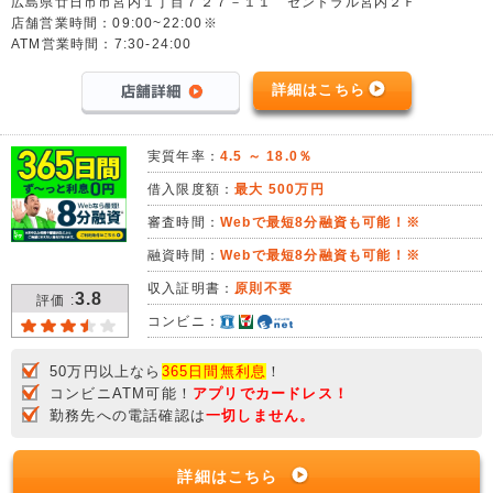
広島県廿日市市宮内１丁目７２７－１１ セントラル宮内２Ｆ
店舗営業時間：09:00~22:00※
ATM営業時間：7:30-24:00
詳細はこちら
実質年率：
4.5 ～ 18.0％
借入限度額：
最大 500万円
審査時間：
Webで最短8分融資も可能！※
融資時間：
Webで最短8分融資も可能！※
収入証明書：
原則不要
3.8
評価 :
コンビニ：
50万円以上なら
365日間無利息
！
コンビニATM可能！
アプリでカードレス！
勤務先への電話確認は
一切しません。
詳細はこちら