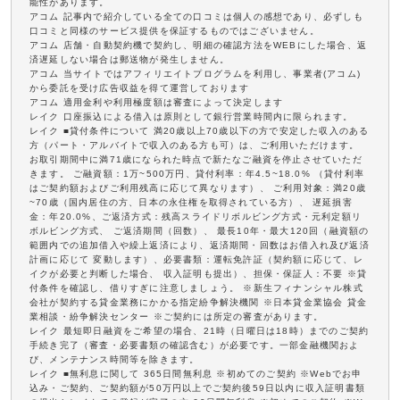
能性があります。
アコム 記事内で紹介している全ての口コミは個人の感想であり、必ずしも
口コミと同様のサービス提供を保証するものではございません。
アコム 店舗・自動契約機で契約し、明細の確認方法をWEBにした場合、返
済遅延しない場合は郵送物が発生しません。
アコム 当サイトではアフィリエイトプログラムを利用し、事業者(アコム)
から委託を受け広告収益を得て運営しております
アコム 適用金利や利用極度額は審査によって決定します
レイク 口座振込による借入は原則として銀行営業時間内に限られます。
レイク ■貸付条件について 満20歳以上70歳以下の方で安定した収入のある
方（パート・アルバイトで収入のある方も可）は、ご利用いただけます。
お取引期間中に満71歳になられた時点で新たなご融資を停止させていただ
きます。 ご融資額：1万~500万円、貸付利率：年4.5~18.0% （貸付利率
はご契約額およびご利用残高に応じて異なります）、 ご利用対象：満20歳
~70歳（国内居住の方、日本の永住権を取得されている方）、 遅延損害
金：年20.0%、ご返済方式：残高スライドリボルビング方式・元利定額リ
ボルビング方式、 ご返済期間（回数）、 最長10年・最大120回（融資額の
範囲内での追加借入や繰上返済により、返済期間・回数はお借入れ及び返済
計画に応じて 変動します）、必要書類：運転免許証（契約額に応じて、レ
イクが必要と判断した場合、 収入証明も提出）、担保・保証人：不要 ※貸
付条件を確認し、借りすぎに注意しましょう。 ※新生フィナンシャル株式
会社が契約する貸金業務にかかる指定紛争解決機関 ※日本貸金業協会 貸金
業相談・紛争解決センター ※ご契約には所定の審査があります。
レイク 最短即日融資をご希望の場合、21時（日曜日は18時）までのご契約
手続き完了（審査・必要書類の確認含む）が必要です。一部金融機関およ
び、メンテナンス時間等を除きます。
レイク ■無利息に関して 365日間無利息 ※初めてのご契約 ※Webでお申
込み・ご契約、ご契約額が50万円以上でご契約後59日以内に収入証明書類