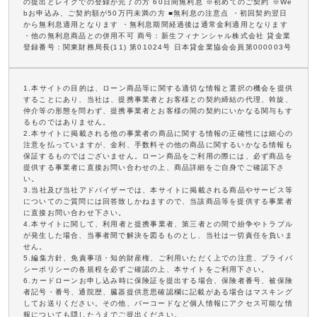
の提出とレイクでの登録が完了の方 60日間無利息 ※初めてのご契約 ※We
bお申込み、ご契約額が50万円未満の方 ■無利息の注意点 ・初回契約翌日
から無利息適用となります ・無利息期間経過後は通常金利適用となります
・他の無利息商品との併用不可 商号：新生フィナンシャル株式会社 貸金業
登録番号：関東財務局長(11) 第01024号 日本貸金業協会会員第000003号
1.本サイトの目的は、ローン商品等に関する適切な情報と選択の機会を提供
することにあり、当社は、提携事業者とお客様との契約締結の代理、斡旋、
仲介等の形態を問わず、提携事業者とお客様の間の契約にいかなる関与もす
るものではありません。
2.本サイトに掲載される他の事業者の商品に関する情報の正確性には細心の
注意を払っていますが、金利、手数料その他の商品に関するいかなる情報も
保証するものではございません。ローン商品をご利用の際には、必ず商品を
提供する事業者に直接お問い合わせの上、商品詳細をご自身でご確認下さ
い。
3.当社及び当社アドバイザーでは、本サイトに掲載される商品やサービス等
についてのご質問には回答致しかねますので、当該商品等を提供する事業者
に直接お問い合わせ下さい。
4.本サイトに関して、利用者と提携事業者、第三者との間で紛争やトラブル
が発生した場合、当事者間で解決を図るものとし、当社は一切責任を負いま
せん。
5.編集方針、免責事項・知的財産権、ご利用いただく上での注意、プライバ
シーポリシーの各規程を必ずご確認の上、本サイトをご利用下さい。
6.カードローンお申し込み時に保険証を提出する場合、保険者番号、被保険
者記号・番号、通院歴、臓器提供意思確認欄に記載がある場合はマスキング
してお送りください。その他、バーコードなど個人情報にアクセス可能な情
報についても隠したうえでご提出ください。