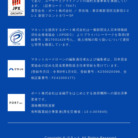
マネットカードローンの編集責任者および編集者は、日本貸金
業協会の定める貸金業務取扱主任者登録を受けています。
(登録年月日：令和8年1月9日、登録番号：K250020096、合
格証書番号：F241000177)
ポート株式会社は金融庁をはじめとする政府機関への届出済事
業者です。
適格機関投資家
有料職業紹介事業者(厚生労働省：13-ﾕ-305645)