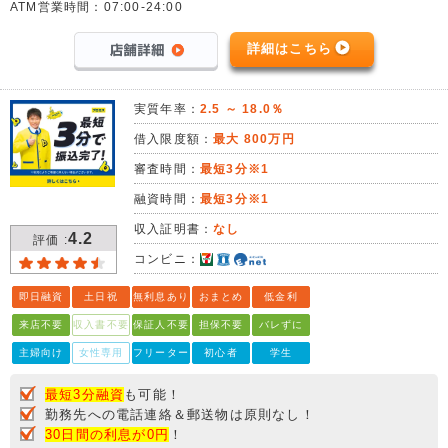
ATM営業時間：07:00-24:00
詳細はこちら
実質年率：
2.5 ～ 18.0％
借入限度額：
最大 800万円
審査時間：
最短3分※1
融資時間：
最短3分※1
収入証明書：
なし
4.2
評価 :
コンビニ：
即日融資
土日祝
無利息あり
おまとめ
低金利
来店不要
収入書不要
保証人不要
担保不要
バレずに
主婦向け
女性専用
フリーター
初心者
学生
最短3分融資
も可能！
勤務先への電話連絡＆郵送物は原則なし！
30日間の利息が0円
！