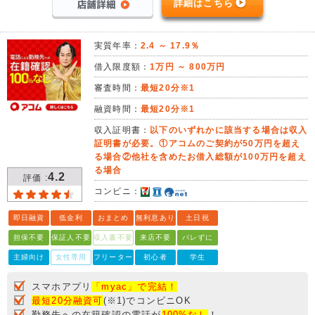
詳細はこちら
実質年率：
2.4 ～ 17.9％
借入限度額：
1万円 ～ 800万円
審査時間：
最短20分※1
融資時間：
最短20分※1
収入証明書：
以下のいずれかに該当する場合は収入
証明書が必要。①アコムのご契約が50万円を超え
る場合②他社を含めたお借入総額が100万円を超え
る場合
4.2
評価 :
コンビニ：
即日融資
低金利
おまとめ
無利息あり
土日祝
担保不要
保証人不要
収入書不要
来店不要
バレずに
主婦向け
女性専用
フリーター
初心者
学生
スマホアプリ
「myac」で完結！
最短20分融資可
(※1)でコンビニOK
勤務先への在籍確認の電話が
100%なし
！