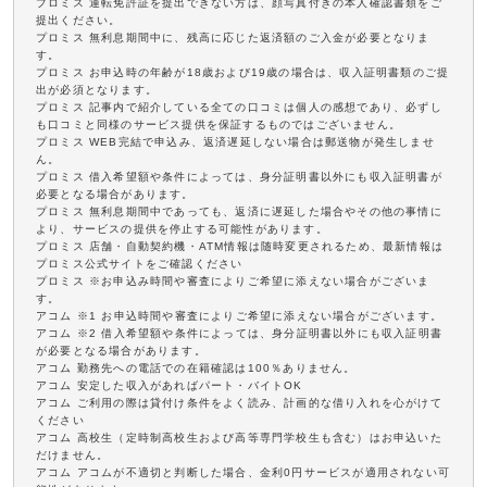
プロミス 運転免許証を提出できない方は、顔写真付きの本人確認書類をご
提出ください。
プロミス 無利息期間中に、残高に応じた返済額のご入金が必要となりま
す。
プロミス お申込時の年齢が18歳および19歳の場合は、収入証明書類のご提
出が必須となります。
プロミス 記事内で紹介している全ての口コミは個人の感想であり、必ずし
も口コミと同様のサービス提供を保証するものではございません。
プロミス WEB完結で申込み、返済遅延しない場合は郵送物が発生しませ
ん。
プロミス 借入希望額や条件によっては、身分証明書以外にも収入証明書が
必要となる場合があります。
プロミス 無利息期間中であっても、返済に遅延した場合やその他の事情に
より、サービスの提供を停止する可能性があります。
プロミス 店舗・自動契約機・ATM情報は随時変更されるため、最新情報は
プロミス公式サイトをご確認ください
プロミス ※お申込み時間や審査によりご希望に添えない場合がございま
す。
アコム ※1 お申込時間や審査によりご希望に添えない場合がございます。
アコム ※2 借入希望額や条件によっては、身分証明書以外にも収入証明書
が必要となる場合があります。
アコム 勤務先への電話での在籍確認は100％ありません。
アコム 安定した収入があればパート・バイトOK
アコム ご利用の際は貸付け条件をよく読み、計画的な借り入れを心がけて
ください
アコム 高校生（定時制高校生および高等専門学校生も含む）はお申込いた
だけません。
アコム アコムが不適切と判断した場合、金利0円サービスが適用されない可