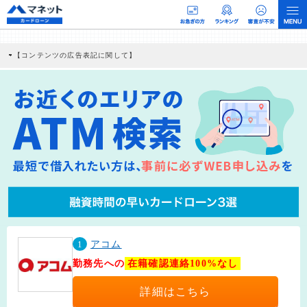
【コンテンツの広告表記に関して】
本コンテンツには、紹介している商品・商材の広告（リンク）を含む場合がありま
す。 これらの広告を経由して読者が企業ホームページを訪れ、成約が発生すると弊
社に対して企業から紹介報酬が支払われるという収益モデルです。 ただし、特定の
商品を根拠なくPRするものではなく、当編集部の調査／ユーザーへの口コミ収集な
どに基づき、公平性を担保した情報提供を行っています。
>提携企業一覧
1
アコム
勤務先への
在籍確認連絡100%なし
詳細はこちら