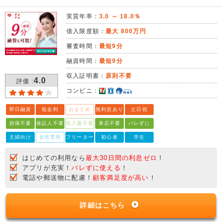
実質年率：
3.0 ～ 18.0％
借入限度額：
最大 800万円
審査時間：
最短9分
融資時間：
最短9分
収入証明書：
原則不要
4.0
評価 :
コンビニ：
即日融資
低金利
おまとめ
無利息あり
土日祝
担保不要
保証人不要
収入書不要
来店不要
バレずに
主婦向け
女性専用
フリーター
初心者
学生
はじめての利用なら
最大30日間の利息ゼロ
！
アプリが充実！
バレずに使える
！
電話や郵送物に配慮！
顧客満足度が高い
！
詳細はこちら