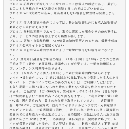
プロミス 記事内で紹介している全ての口コミは個人の感想であり、必ずし
も口コミと同様のサービス提供を保証するものではございません。
プロミス WEB完結で申込み、返済遅延しない場合は郵送物が発生しませ
ん。
プロミス 借入希望額や条件によっては、身分証明書以外にも収入証明書が
必要となる場合があります。
プロミス 無利息期間中であっても、返済に遅延した場合やその他の事情に
より、サービスの提供を停止する可能性があります。
プロミス 店舗・自動契約機・ATM情報は随時変更されるため、最新情報は
プロミス公式サイトをご確認ください
プロミス ※お申込み時間や審査によりご希望に添えない場合がございま
す。
レイク 最短即日融資をご希望の場合、21時（日曜日は18時）までのご契約
手続き完了（審査・必要書類の確認含む）が必要です。一部金融機関およ
び、メンテナンス時間等を除きます。
レイク 口座振込による借入は原則として銀行営業時間内に限られます。
レイク ■貸付条件について 満20歳以上70歳以下の方で安定した収入のある
方（パート・アルバイトで収入のある方も可）は、ご利用いただけます。
お取引期間中に満71歳になられた時点で新たなご融資を停止させていただ
きます。 ご融資額：1万~500万円、貸付利率：年4.5~18.0% （貸付利率
はご契約額およびご利用残高に応じて異なります）、 ご利用対象：満20歳
~70歳（国内居住の方、日本の永住権を取得されている方）、 遅延損害
金：年20.0%、ご返済方式：残高スライドリボルビング方式・元利定額リ
ボルビング方式、 ご返済期間（回数）、 最長10年・最大120回（融資額の
範囲内での追加借入や繰上返済により、返済期間・回数はお借入れ及び返済
計画に応じて 変動します）、必要書類：運転免許証（契約額に応じて、レ
イクが必要と判断した場合、 収入証明も提出）、担保・保証人：不要 ※貸
付条件を確認し、借りすぎに注意しましょう。 ※新生フィナンシャル株式