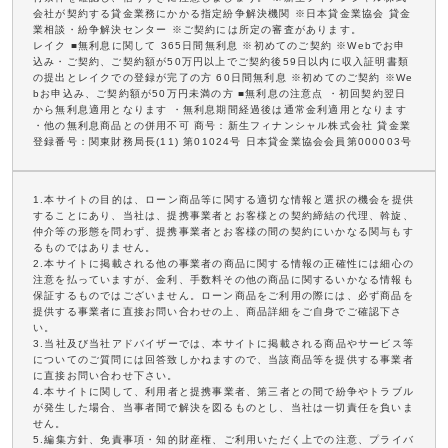
会社が契約する貸金業務にかかる指定紛争解決機関 ※日本貸金業協会 貸金
業相談・紛争解決センター ※ご契約には所定の審査があります。
レイク ■無利息に関して 365日間無利息 ※初めてのご契約 ※Webでお申
込み・ご契約、ご契約額が50万円以上でご契約後59日以内に収入証明書類
の提出とレイクでの登録が完了の方 60日間無利息 ※初めてのご契約 ※We
bお申込み、ご契約額が50万円未満の方 ■無利息の注意点 ・初回契約翌日
から無利息適用となります ・無利息期間経過後は通常金利適用となります
・他の無利息商品との併用不可 商号：新生フィナンシャル株式会社 貸金業
登録番号：関東財務局長(11) 第01024号 日本貸金業協会会員第000003号
1.本サイトの目的は、ローン商品等に関する適切な情報と選択の機会を提供
することにあり、当社は、提携事業者とお客様との契約締結の代理、斡旋、
仲介等の形態を問わず、提携事業者とお客様の間の契約にいかなる関与もす
るものではありません。
2.本サイトに掲載される他の事業者の商品に関する情報の正確性には細心の
注意を払っていますが、金利、手数料その他の商品に関するいかなる情報も
保証するものではございません。ローン商品をご利用の際には、必ず商品を
提供する事業者に直接お問い合わせの上、商品詳細をご自身でご確認下さ
い。
3.当社及び当社アドバイザーでは、本サイトに掲載される商品やサービス等
についてのご質問には回答致しかねますので、当該商品等を提供する事業者
に直接お問い合わせ下さい。
4.本サイトに関して、利用者と提携事業者、第三者との間で紛争やトラブル
が発生した場合、当事者間で解決を図るものとし、当社は一切責任を負いま
せん。
5.編集方針、免責事項・知的財産権、ご利用いただく上での注意、プライバ