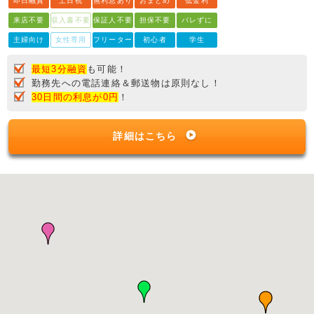
即日融資
土日祝
無利息あり
おまとめ
低金利
来店不要
収入書不要
保証人不要
担保不要
バレずに
主婦向け
女性専用
フリーター
初心者
学生
最短3分融資
も可能！
勤務先への電話連絡＆郵送物は原則なし！
30日間の利息が0円
！
詳細はこちら