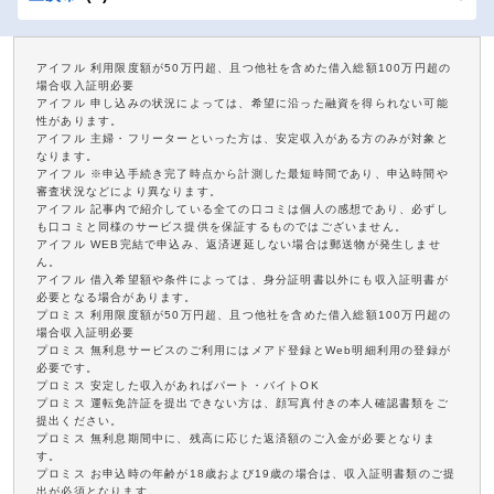
アイフル 利用限度額が50万円超、且つ他社を含めた借入総額100万円超の
場合収入証明必要
アイフル 申し込みの状況によっては、希望に沿った融資を得られない可能
性があります。
アイフル 主婦・フリーターといった方は、安定収入がある方のみが対象と
なります。
アイフル ※申込手続き完了時点から計測した最短時間であり、申込時間や
審査状況などにより異なります。
アイフル 記事内で紹介している全ての口コミは個人の感想であり、必ずし
も口コミと同様のサービス提供を保証するものではございません。
アイフル WEB完結で申込み、返済遅延しない場合は郵送物が発生しませ
ん。
アイフル 借入希望額や条件によっては、身分証明書以外にも収入証明書が
必要となる場合があります。
プロミス 利用限度額が50万円超、且つ他社を含めた借入総額100万円超の
場合収入証明必要
プロミス 無利息サービスのご利用にはメアド登録とWeb明細利用の登録が
必要です。
プロミス 安定した収入があればパート・バイトOK
プロミス 運転免許証を提出できない方は、顔写真付きの本人確認書類をご
提出ください。
プロミス 無利息期間中に、残高に応じた返済額のご入金が必要となりま
す。
プロミス お申込時の年齢が18歳および19歳の場合は、収入証明書類のご提
出が必須となります。