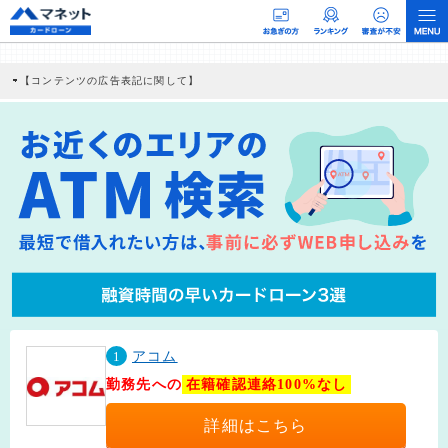
【コンテンツの広告表記に関して】
本コンテンツには、紹介している商品・商材の広告（リンク）を含む場合がありま
す。 これらの広告を経由して読者が企業ホームページを訪れ、成約が発生すると弊
社に対して企業から紹介報酬が支払われるという収益モデルです。 ただし、特定の
商品を根拠なくPRするものではなく、当編集部の調査／ユーザーへの口コミ収集な
どに基づき、公平性を担保した情報提供を行っています。
>提携企業一覧
1
アコム
勤務先への
在籍確認連絡100%なし
詳細はこちら