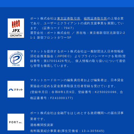
マネットカードローンの編集責任者および編集者は、日本貸金
業協会の定める貸金業務取扱主任者登録を受けています。
(登録年月日：令和8年1月9日、登録番号：K250020096、合
格証書番号：F241000177)
ポート株式会社は金融庁をはじめとする政府機関への届出済事
業者です。
適格機関投資家
有料職業紹介事業者(厚生労働省：13-ﾕ-305645)