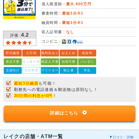
借入限度額：
最大 800万円
審査時間：
最短3分※1
融資時間：
最短3分※1
収入証明書：
なし
4.2
評価 :
コンビニ：
即日融資
土日祝
無利息あり
おまとめ
低金利
来店不要
収入書不要
保証人不要
担保不要
バレずに
主婦向け
女性専用
フリーター
初心者
学生
最短3分融資
も可能！
勤務先への電話連絡＆郵送物は原則なし！
30日間の利息が0円
！
詳細はこちら
レイクの店舗・ATM一覧
口コミ・詳細