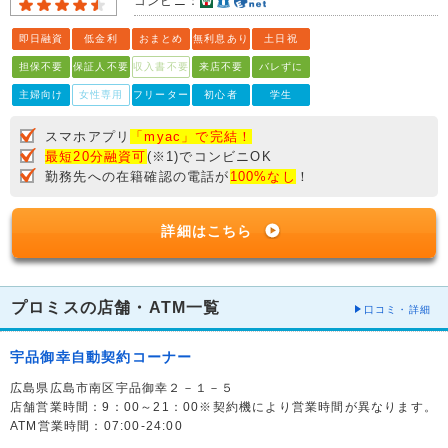
コンビニ：
即日融資
低金利
おまとめ
無利息あり
土日祝
担保不要
保証人不要
収入書不要
来店不要
バレずに
主婦向け
女性専用
フリーター
初心者
学生
スマホアプリ
「myac」で完結！
最短20分融資可
(※1)でコンビニOK
勤務先への在籍確認の電話が
100%なし
！
詳細はこちら
プロミスの店舗・ATM一覧
口コミ・詳細
宇品御幸自動契約コーナー
広島県広島市南区宇品御幸２－１－５
店舗営業時間：9：00～21：00※契約機により営業時間が異なります。
ATM営業時間：07:00-24:00