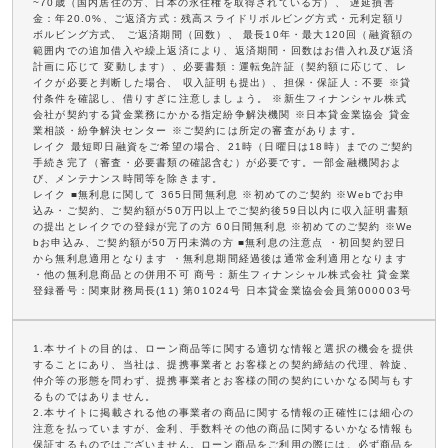
~70歳（国内居住の方、日本の永住権を取得されている方）、 遅延損害
金：年20.0%、ご返済方式：残高スライドリボルビング方式・元利定額リ
ボルビング方式、 ご返済期間（回数）、 最長10年・最大120回（融資額の
範囲内での追加借入や繰上返済により、返済期間・回数はお借入れ及び返済
計画に応じて 変動します）、必要書類：運転免許証（契約額に応じて、レ
イクが必要と判断した場合、 収入証明も提出）、担保・保証人：不要 ※貸
付条件を確認し、借りすぎに注意しましょう。 ※新生フィナンシャル株式
会社が契約する貸金業務にかかる指定紛争解決機関 ※日本貸金業協会 貸金
業相談・紛争解決センター ※ご契約には所定の審査があります。
レイク 最短即日融資をご希望の場合、21時（日曜日は18時）までのご契約
手続き完了（審査・必要書類の確認含む）が必要です。一部金融機関およ
び、メンテナンス時間等を除きます。
レイク ■無利息に関して 365日間無利息 ※初めてのご契約 ※Webでお申
込み・ご契約、ご契約額が50万円以上でご契約後59日以内に収入証明書類
の提出とレイクでの登録が完了の方 60日間無利息 ※初めてのご契約 ※We
bお申込み、ご契約額が50万円未満の方 ■無利息の注意点 ・初回契約翌日
から無利息適用となります ・無利息期間経過後は通常金利適用となります
・他の無利息商品との併用不可 商号：新生フィナンシャル株式会社 貸金業
登録番号：関東財務局長(11) 第01024号 日本貸金業協会会員第000003号
1.本サイトの目的は、ローン商品等に関する適切な情報と選択の機会を提供
することにあり、当社は、提携事業者とお客様との契約締結の代理、斡旋、
仲介等の形態を問わず、提携事業者とお客様の間の契約にいかなる関与もす
るものではありません。
2.本サイトに掲載される他の事業者の商品に関する情報の正確性には細心の
注意を払っていますが、金利、手数料その他の商品に関するいかなる情報も
保証するものではございません。ローン商品をご利用の際には、必ず商品を