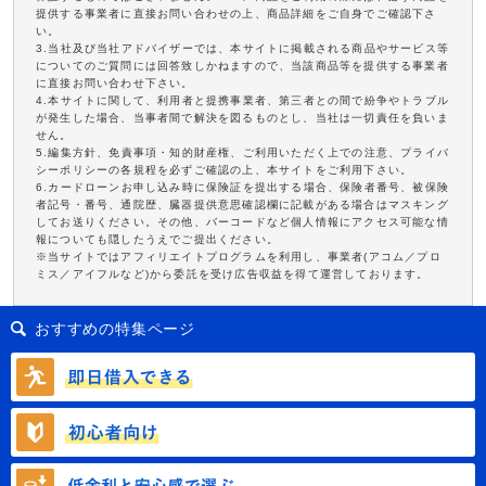
提供する事業者に直接お問い合わせの上、商品詳細をご自身でご確認下さ
い。
3.当社及び当社アドバイザーでは、本サイトに掲載される商品やサービス等
についてのご質問には回答致しかねますので、当該商品等を提供する事業者
に直接お問い合わせ下さい。
4.本サイトに関して、利用者と提携事業者、第三者との間で紛争やトラブル
が発生した場合、当事者間で解決を図るものとし、当社は一切責任を負いま
せん。
5.編集方針、免責事項・知的財産権、ご利用いただく上での注意、プライバ
シーポリシーの各規程を必ずご確認の上、本サイトをご利用下さい。
6.カードローンお申し込み時に保険証を提出する場合、保険者番号、被保険
者記号・番号、通院歴、臓器提供意思確認欄に記載がある場合はマスキング
してお送りください。その他、バーコードなど個人情報にアクセス可能な情
報についても隠したうえでご提出ください。
※当サイトではアフィリエイトプログラムを利用し、事業者(アコム／プロ
ミス／アイフルなど)から委託を受け広告収益を得て運営しております。
おすすめの特集ページ