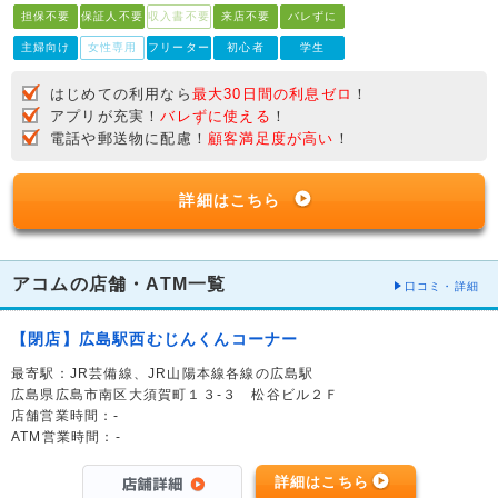
担保不要
保証人不要
収入書不要
来店不要
バレずに
主婦向け
女性専用
フリーター
初心者
学生
はじめての利用なら
最大30日間の利息ゼロ
！
アプリが充実！
バレずに使える
！
電話や郵送物に配慮！
顧客満足度が高い
！
詳細はこちら
アコムの店舗・ATM一覧
口コミ・詳細
【閉店】広島駅西むじんくんコーナー
最寄駅：JR芸備線、JR山陽本線各線の広島駅
広島県広島市南区大須賀町１３-３ 松谷ビル２Ｆ
店舗営業時間：-
ATM営業時間：-
詳細はこちら