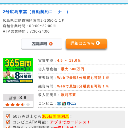
2号広島東雲（自動契約コ－ナ－）
広島県広島市南区東雲2-1050-1 1Ｆ
店舗営業時間：09:00~22:00※
ATM営業時間：7:30-24:00
詳細はこちら
実質年率：
4.5 ～ 18.0％
借入限度額：
最大 500万円
審査時間：
Webで最短8分融資も可能！※
融資時間：
Webで最短8分融資も可能！※
収入証明書：
原則不要
3.8
評価 :
コンビニ：
50万円以上なら
365日間無利息
！
コンビニATM可能！
アプリでカードレス！
勤務先への電話確認は
一切しません。