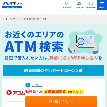
【コンテンツの広告表記に関して】
本コンテンツには、紹介している商品・商材の広告（リンク）を含む場合がありま
す。 これらの広告を経由して読者が企業ホームページを訪れ、成約が発生すると弊
社に対して企業から紹介報酬が支払われるという収益モデルです。 ただし、特定の
商品を根拠なくPRするものではなく、当編集部の調査／ユーザーへの口コミ収集な
どに基づき、公平性を担保した情報提供を行っています。
>提携企業一覧
1
アコム
勤務先への
在籍確認連絡100%なし
詳細はこちら