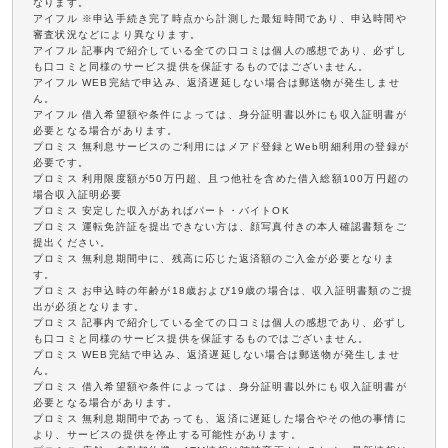
なります。
アイフル ※申込手続き完了時点から計測した最短時間であり、申込時間や
審査状況などにより異なります。
アイフル 記事内で紹介している全ての口コミは個人の感想であり、必ずし
も口コミと同様のサービス提供を保証するものではございません。
アイフル WEB完結で申込み、返済遅延しない場合は郵送物が発生しませ
ん。
アイフル 借入希望額や条件によっては、身分証明書以外にも収入証明書が
必要となる場合があります。
プロミス 無利息サービスのご利用にはメアド登録とWeb明細利用の登録が
必要です。
プロミス 利用限度額が50万円超、且つ他社を含めた借入総額100万円超の
場合収入証明必要
プロミス 安定した収入があればパート・バイトOK
プロミス 運転免許証を提出できない方は、顔写真付きの本人確認書類をご
提出ください。
プロミス 無利息期間中に、残高に応じた返済額のご入金が必要となりま
す。
プロミス お申込時の年齢が18歳および19歳の場合は、収入証明書類のご提
出が必須となります。
プロミス 記事内で紹介している全ての口コミは個人の感想であり、必ずし
も口コミと同様のサービス提供を保証するものではございません。
プロミス WEB完結で申込み、返済遅延しない場合は郵送物が発生しませ
ん。
プロミス 借入希望額や条件によっては、身分証明書以外にも収入証明書が
必要となる場合があります。
プロミス 無利息期間中であっても、返済に遅延した場合やその他の事情に
より、サービスの提供を停止する可能性があります。