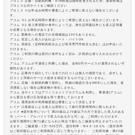
プロミス 店舗・自動契約機・ATM情報は随時変更されるため、最新情報は
プロミス公式サイトをご確認ください
プロミス ※お申込み時間や審査によりご希望に添えない場合がございま
す。
アコム ※1 お申込時間や審査によりご希望に添えない場合がございます。
アコム ※2 借入希望額や条件によっては、身分証明書以外にも収入証明書
が必要となる場合があります。
アコム 勤務先への電話での在籍確認は100％ありません。
アコム 安定した収入があればパート・バイトOK
アコム 高校生（定時制高校生および高等専門学校生も含む）はお申込いた
だけません。
アコム ご利用の際は貸付け条件をよく読み、計画的な借り入れを心がけて
ください
アコム アコムが不適切と判断した場合、金利0円サービスが適用されない可
能性があります。
アコム 記事内で紹介している全ての口コミは個人の感想であり、必ずしも
口コミと同様のサービス提供を保証するものではございません。
アコム 店舗・自動契約機で契約し、明細の確認方法をWEBにした場合、返
済遅延しない場合は郵送物が発生しません。
アコム 当サイトではアフィリエイトプログラムを利用し、事業者(アコム)
から委託を受け広告収益を得て運営しております
アコム 適用金利や利用極度額は審査によって決定します
レイク 口座振込による借入は原則として銀行営業時間内に限られます。
レイク ■貸付条件について 満20歳以上70歳以下の方で安定した収入のある
方（パート・アルバイトで収入のある方も可）は、ご利用いただけます。
お取引期間中に満71歳になられた時点で新たなご融資を停止させていただ
きます。 ご融資額：1万~500万円、貸付利率：年4.5~18.0% （貸付利率
はご契約額およびご利用残高に応じて異なります）、 ご利用対象：満20歳