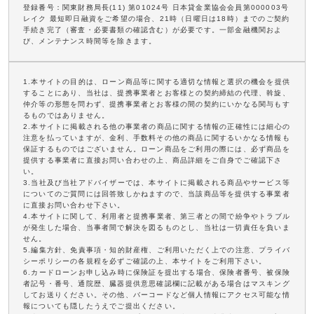
登録番号：関東財務局長(11) 第01024号 日本貸金業協会会員第000003号
レイク 最短即日融資をご希望の場合、21時（日曜日は18時）までのご契約
手続き完了（審査・必要書類の確認含む）が必要です。一部金融機関およ
び、メンテナンス時間等を除きます。
1.本サイトの目的は、ローン商品等に関する適切な情報と選択の機会を提供
することにあり、当社は、提携事業者とお客様との契約締結の代理、斡旋、
仲介等の形態を問わず、提携事業者とお客様の間の契約にいかなる関与もす
るものではありません。
2.本サイトに掲載される他の事業者の商品に関する情報の正確性には細心の
注意を払っていますが、金利、手数料その他の商品に関するいかなる情報も
保証するものではございません。ローン商品をご利用の際には、必ず商品を
提供する事業者に直接お問い合わせの上、商品詳細をご自身でご確認下さ
い。
3.当社及び当社アドバイザーでは、本サイトに掲載される商品やサービス等
についてのご質問には回答致しかねますので、当該商品等を提供する事業者
に直接お問い合わせ下さい。
4.本サイトに関して、利用者と提携事業者、第三者との間で紛争やトラブル
が発生した場合、当事者間で解決を図るものとし、当社は一切責任を負いま
せん。
5.編集方針、免責事項・知的財産権、ご利用いただく上での注意、プライバ
シーポリシーの各規程を必ずご確認の上、本サイトをご利用下さい。
6.カードローンお申し込み時に保険証を提出する場合、保険者番号、被保険
者記号・番号、通院歴、臓器提供意思確認欄に記載がある場合はマスキング
してお送りください。その他、バーコードなど個人情報にアクセス可能な情
報についても隠したうえでご提出ください。