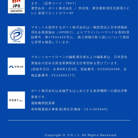
マネットカードローンの編集責任者および編集者は、日本貸金
業協会の定める貸金業務取扱主任者登録を受けています。
(登録年月日：令和8年1月9日、登録番号：K250020096、合
格証書番号：F241000177)
ポート株式会社は金融庁をはじめとする政府機関への届出済事
業者です。
適格機関投資家
有料職業紹介事業者(厚生労働省：13-ﾕ-305645)