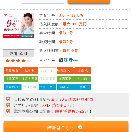
実質年率：
3.0 ～ 18.0％
借入限度額：
最大 800万円
審査時間：
最短9分
融資時間：
最短9分
収入証明書：
原則不要
4.0
評価 :
コンビニ：
即日融資
低金利
おまとめ
無利息あり
土日祝
担保不要
保証人不要
収入書不要
来店不要
バレずに
主婦向け
女性専用
フリーター
初心者
学生
はじめての利用なら
最大30日間の利息ゼロ
！
アプリが充実！
バレずに使える
！
電話や郵送物に配慮！
顧客満足度が高い
！
詳細はこちら