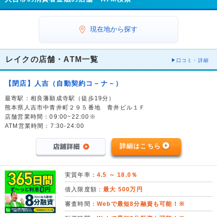
現在地から探す
レイクの店舗・ATM一覧
口コミ・詳細
【閉店】人吉（自動契約コ－ナ－）
最寄駅：相良藩願成寺駅（徒歩19分）
熊本県人吉市中青井町２９５番地 青井ビル１Ｆ
店舗営業時間：09:00~22:00※
ATM営業時間：7:30-24:00
詳細はこちら
実質年率：
4.5 ～ 18.0％
借入限度額：
最大 500万円
審査時間：
Webで最短8分融資も可能！※