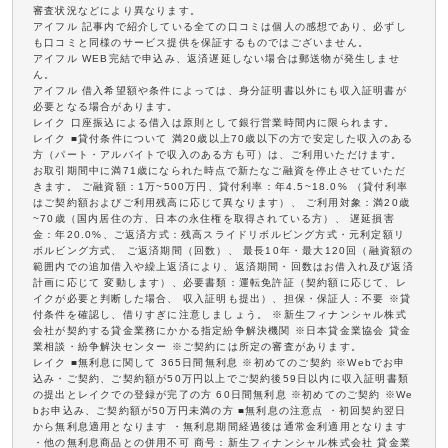
審査状況などにより異なります。
アイフル 記事内で紹介している全ての口コミは個人の感想であり、必ずし
も口コミと同様のサービス提供を保証するものではございません。
アイフル WEB完結で申込み、返済遅延しない場合は郵送物が発生しませ
ん。
アイフル 借入希望額や条件によっては、身分証明書以外にも収入証明書が
必要となる場合があります。
レイク 口座振込による借入は原則として銀行営業時間内に限られます。
レイク ■貸付条件について 満20歳以上70歳以下の方で安定した収入のある
方（パート・アルバイトで収入のある方も可）は、ご利用いただけます。
お取引期間中に満71歳になられた時点で新たなご融資を停止させていただ
きます。 ご融資額：1万~500万円、貸付利率：年4.5~18.0% （貸付利率
はご契約額およびご利用残高に応じて異なります）、 ご利用対象：満20歳
~70歳（国内居住の方、日本の永住権を取得されている方）、 遅延損害
金：年20.0%、ご返済方式：残高スライドリボルビング方式・元利定額リ
ボルビング方式、 ご返済期間（回数）、 最長10年・最大120回（融資額の
範囲内での追加借入や繰上返済により、返済期間・回数はお借入れ及び返済
計画に応じて 変動します）、必要書類：運転免許証（契約額に応じて、レ
イクが必要と判断した場合、 収入証明も提出）、担保・保証人：不要 ※貸
付条件を確認し、借りすぎに注意しましょう。 ※新生フィナンシャル株式
会社が契約する貸金業務にかかる指定紛争解決機関 ※日本貸金業協会 貸金
業相談・紛争解決センター ※ご契約には所定の審査があります。
レイク ■無利息に関して 365日間無利息 ※初めてのご契約 ※Webでお申
込み・ご契約、ご契約額が50万円以上でご契約後59日以内に収入証明書類
の提出とレイクでの登録が完了の方 60日間無利息 ※初めてのご契約 ※We
bお申込み、ご契約額が50万円未満の方 ■無利息の注意点 ・初回契約翌日
から無利息適用となります ・無利息期間経過後は通常金利適用となります
・他の無利息商品との併用不可 商号：新生フィナンシャル株式会社 貸金業