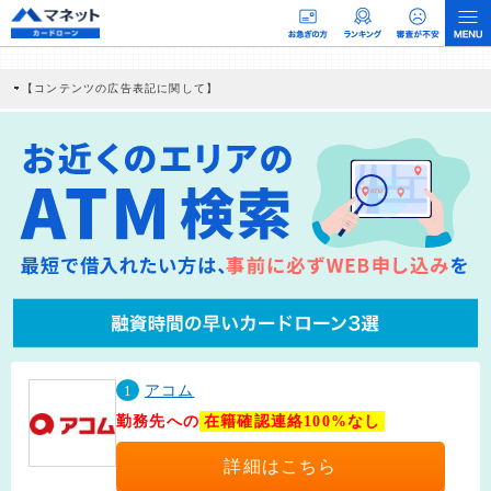
【コンテンツの広告表記に関して】
本コンテンツには、紹介している商品・商材の広告（リンク）を含む場合がありま
す。 これらの広告を経由して読者が企業ホームページを訪れ、成約が発生すると弊
社に対して企業から紹介報酬が支払われるという収益モデルです。 ただし、特定の
商品を根拠なくPRするものではなく、当編集部の調査／ユーザーへの口コミ収集な
どに基づき、公平性を担保した情報提供を行っています。
>提携企業一覧
1
アコム
勤務先への
在籍確認連絡100%なし
詳細はこちら