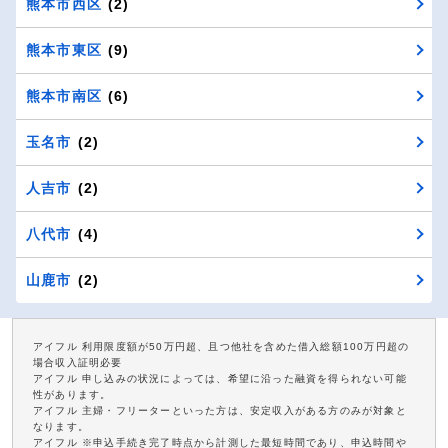
熊本市西区
(2)
熊本市東区
(9)
熊本市南区
(6)
玉名市
(2)
人吉市
(2)
八代市
(4)
山鹿市
(2)
アイフル 利用限度額が50万円超、且つ他社を含めた借入総額100万円超の
場合収入証明必要
アイフル 申し込みの状況によっては、希望に沿った融資を得られない可能
性があります。
アイフル 主婦・フリーターといった方は、安定収入がある方のみが対象と
なります。
アイフル ※申込手続き完了時点から計測した最短時間であり、申込時間や