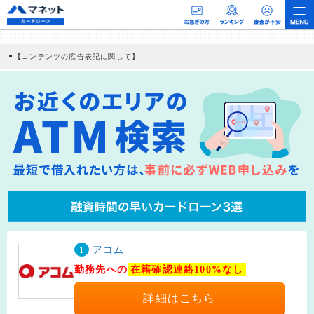
【コンテンツの広告表記に関して】
本コンテンツには、紹介している商品・商材の広告（リンク）を含む場合がありま
す。 これらの広告を経由して読者が企業ホームページを訪れ、成約が発生すると弊
社に対して企業から紹介報酬が支払われるという収益モデルです。 ただし、特定の
商品を根拠なくPRするものではなく、当編集部の調査／ユーザーへの口コミ収集な
どに基づき、公平性を担保した情報提供を行っています。
>提携企業一覧
1
アコム
勤務先への
在籍確認連絡100%なし
詳細はこちら