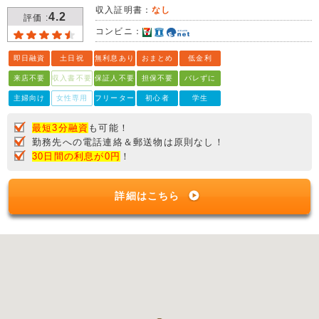
収入証明書：
なし
4.2
評価 :
コンビニ：
即日融資
土日祝
無利息あり
おまとめ
低金利
来店不要
収入書不要
保証人不要
担保不要
バレずに
主婦向け
女性専用
フリーター
初心者
学生
最短3分融資
も可能！
勤務先への電話連絡＆郵送物は原則なし！
30日間の利息が0円
！
詳細はこちら