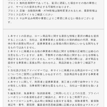
プロミス 無利息期間中であっても、返済に遅延した場合やその他の事情に
より、サービスの提供を停止する可能性があります。
プロミス 店舗・自動契約機・ATM情報は随時変更されるため、最新情報は
プロミス公式サイトをご確認ください
プロミス ※お申込み時間や審査によりご希望に添えない場合がございま
す。
1.本サイトの目的は、ローン商品等に関する適切な情報と選択の機会を提供
することにあり、当社は、提携事業者とお客様との契約締結の代理、斡旋、
仲介等の形態を問わず、提携事業者とお客様の間の契約にいかなる関与もす
るものではありません。
2.本サイトに掲載される他の事業者の商品に関する情報の正確性には細心の
注意を払っていますが、金利、手数料その他の商品に関するいかなる情報も
保証するものではございません。ローン商品をご利用の際には、必ず商品を
提供する事業者に直接お問い合わせの上、商品詳細をご自身でご確認下さ
い。
3.当社及び当社アドバイザーでは、本サイトに掲載される商品やサービス等
についてのご質問には回答致しかねますので、当該商品等を提供する事業者
に直接お問い合わせ下さい。
4.本サイトに関して、利用者と提携事業者、第三者との間で紛争やトラブル
が発生した場合、当事者間で解決を図るものとし、当社は一切責任を負いま
せん。
5.編集方針、免責事項・知的財産権、ご利用いただく上での注意、プライバ
シーポリシーの各規程を必ずご確認の上、本サイトをご利用下さい。
6.カードローンお申し込み時に保険証を提出する場合、保険者番号、被保険
者記号・番号、通院歴、臓器提供意思確認欄に記載がある場合はマスキング