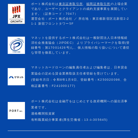
マネットカードローンの編集責任者および編集者は、日本貸金
業協会の定める貸金業務取扱主任者登録を受けています。
(登録年月日：令和8年1月9日、登録番号：K250020096、合
格証書番号：F241000177)
ポート株式会社は金融庁をはじめとする政府機関への届出済事
業者です。
適格機関投資家
有料職業紹介事業者(厚生労働省：13-ﾕ-305645)