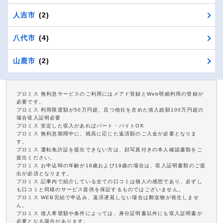
人吉市
(2)
八代市
(4)
山鹿市
(2)
プロミス 無利息サービスのご利用にはメアド登録とWeb明細利用の登録が
必要です。
プロミス 利用限度額が50万円超、且つ他社を含めた借入総額100万円超の
場合収入証明必要
プロミス 安定した収入があればパート・バイトOK
プロミス 無利息期間中に、残高に応じた返済額のご入金が必要となりま
す。
プロミス 運転免許証を提出できない方は、顔写真付きの本人確認書類をご
提出ください。
プロミス お申込時の年齢が18歳および19歳の場合は、収入証明書類のご提
出が必須となります。
プロミス 記事内で紹介している全ての口コミは個人の感想であり、必ずし
も口コミと同様のサービス提供を保証するものではございません。
プロミス WEB完結で申込み、返済遅延しない場合は郵送物が発生しませ
ん。
プロミス 借入希望額や条件によっては、身分証明書以外にも収入証明書が
必要となる場合があります。