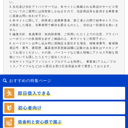
い。
3.当社及び当社アドバイザーでは、本サイトに掲載される商品やサービス等
についてのご質問には回答致しかねますので、当該商品等を提供する事業者
に直接お問い合わせ下さい。
4.本サイトに関して、利用者と提携事業者、第三者との間で紛争やトラブル
が発生した場合、当事者間で解決を図るものとし、当社は一切責任を負いま
せん。
5.編集方針、免責事項・知的財産権、ご利用いただく上での注意、プライバ
シーポリシーの各規程を必ずご確認の上、本サイトをご利用下さい。
6.カードローンお申し込み時に保険証を提出する場合、保険者番号、被保険
者記号・番号、通院歴、臓器提供意思確認欄に記載がある場合はマスキング
してお送りください。その他、バーコードなど個人情報にアクセス可能な情
報についても隠したうえでご提出ください。
※当サイトではアフィリエイトプログラムを利用し、事業者(アコム／プロ
ミス／アイフルなど)から委託を受け広告収益を得て運営しております。
おすすめの特集ページ