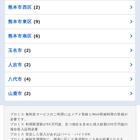
熊本市西区
(2)
熊本市東区
(9)
熊本市南区
(6)
玉名市
(2)
人吉市
(2)
八代市
(4)
山鹿市
(2)
プロミス 無利息サービスのご利用にはメアド登録とWeb明細利用の登録が
必要です。
プロミス 利用限度額が50万円超、且つ他社を含めた借入総額100万円超の
場合収入証明必要
プロミス 安定した収入があればパート・バイトOK
プロミス 無利息期間中に、残高に応じた返済額のご入金が必要となりま