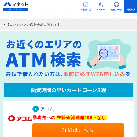
【コンテンツの広告表記に関して】
本コンテンツには、紹介している商品・商材の広告（リンク）を含む場合がありま
す。 これらの広告を経由して読者が企業ホームページを訪れ、成約が発生すると弊
社に対して企業から紹介報酬が支払われるという収益モデルです。 ただし、特定の
商品を根拠なくPRするものではなく、当編集部の調査／ユーザーへの口コミ収集な
どに基づき、公平性を担保した情報提供を行っています。
>提携企業一覧
1
アコム
勤務先への
在籍確認連絡100%なし
詳細はこちら