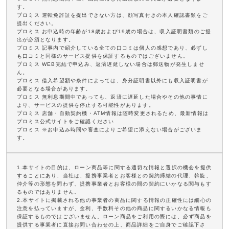
す。
プロミス 運転免許証を提出できない方は、顔写真付きの本人確認書類をご
提出ください。
プロミス お申込時の年齢が18歳および19歳の場合は、収入証明書類のご提
出が必須となります。
プロミス 記事内で紹介している全ての口コミは個人の感想であり、必ずし
も口コミと同様のサービス提供を保証するものではございません。
プロミス WEB完結で申込み、返済遅延しない場合は郵送物が発生しませ
ん。
プロミス 借入希望額や条件によっては、身分証明書以外にも収入証明書が
必要となる場合があります。
プロミス 無利息期間中であっても、返済に遅延した場合やその他の事情に
より、サービスの提供を停止する可能性があります。
プロミス 店舗・自動契約機・ATM情報は随時変更されるため、最新情報は
プロミス公式サイトをご確認ください
プロミス ※お申込み時間や審査によりご希望に添えない場合がございま
す。
1.本サイトの目的は、ローン商品等に関する適切な情報と選択の機会を提供
することにあり、当社は、提携事業者とお客様との契約締結の代理、斡旋、
仲介等の形態を問わず、提携事業者とお客様の間の契約にいかなる関与もす
るものではありません。
2.本サイトに掲載される他の事業者の商品に関する情報の正確性には細心の
注意を払っていますが、金利、手数料その他の商品に関するいかなる情報も
保証するものではございません。ローン商品をご利用の際には、必ず商品を
提供する事業者に直接お問い合わせの上、商品詳細をご自身でご確認下さ