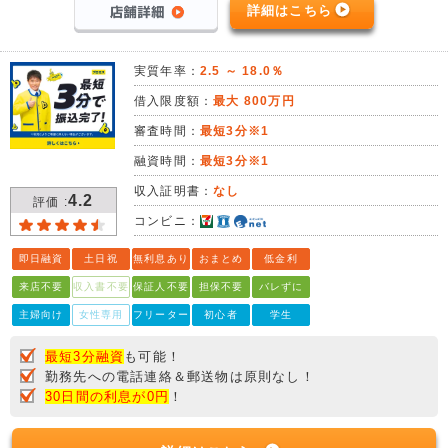
詳細はこちら
実質年率：
2.5 ～ 18.0％
借入限度額：
最大 800万円
審査時間：
最短3分※1
融資時間：
最短3分※1
収入証明書：
なし
4.2
評価 :
コンビニ：
即日融資
土日祝
無利息あり
おまとめ
低金利
来店不要
収入書不要
保証人不要
担保不要
バレずに
主婦向け
女性専用
フリーター
初心者
学生
最短3分融資
も可能！
勤務先への電話連絡＆郵送物は原則なし！
30日間の利息が0円
！