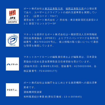
マネットカードローンの編集責任者および編集者は、日本貸金
業協会の定める貸金業務取扱主任者登録を受けています。
(登録年月日：令和8年1月9日、登録番号：K250020096、合
格証書番号：F241000177)
ポート株式会社は金融庁をはじめとする政府機関への届出済事
業者です。
適格機関投資家
有料職業紹介事業者(厚生労働省：13-ﾕ-305645)