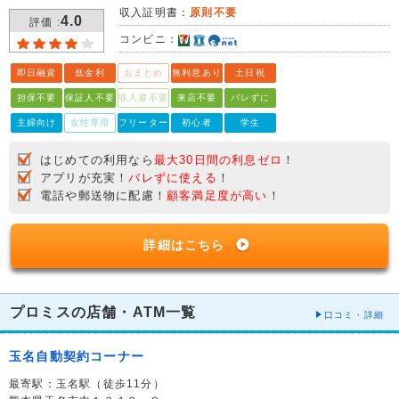
収入証明書：
原則不要
4.0
評価 :
コンビニ：
即日融資
低金利
おまとめ
無利息あり
土日祝
担保不要
保証人不要
収入書不要
来店不要
バレずに
主婦向け
女性専用
フリーター
初心者
学生
はじめての利用なら
最大30日間の利息ゼロ
！
アプリが充実！
バレずに使える
！
電話や郵送物に配慮！
顧客満足度が高い
！
詳細はこちら
プロミスの店舗・ATM一覧
口コミ・詳細
玉名自動契約コーナー
最寄駅：玉名駅（徒歩11分）