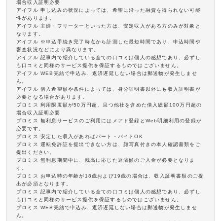
場合収入証明必要
アイフル 申し込みの状況によっては、希望に沿った融資を得られない可能
性があります。
アイフル 主婦・フリーターといった方は、安定収入がある方のみが対象と
なります。
アイフル ※申込手続き完了時点から計測した最短時間であり、申込時間や
審査状況などにより異なります。
アイフル 記事内で紹介している全ての口コミは個人の感想であり、必ずし
も口コミと同様のサービス提供を保証するものではございません。
アイフル WEB完結で申込み、返済遅延しない場合は郵送物が発生しませ
ん。
アイフル 借入希望額や条件によっては、身分証明書以外にも収入証明書が
必要となる場合があります。
プロミス 利用限度額が50万円超、且つ他社を含めた借入総額100万円超の
場合収入証明必要
プロミス 無利息サービスのご利用にはメアド登録とWeb明細利用の登録が
必要です。
プロミス 安定した収入があればパート・バイトOK
プロミス 運転免許証を提出できない方は、顔写真付きの本人確認書類をご
提出ください。
プロミス 無利息期間中に、残高に応じた返済額のご入金が必要となりま
す。
プロミス お申込時の年齢が18歳および19歳の場合は、収入証明書類のご提
出が必須となります。
プロミス 記事内で紹介している全ての口コミは個人の感想であり、必ずし
も口コミと同様のサービス提供を保証するものではございません。
プロミス WEB完結で申込み、返済遅延しない場合は郵送物が発生しませ
ん。