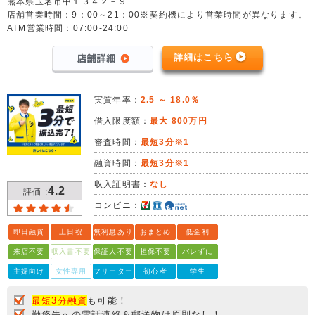
熊本県玉名市中１３４２－９
店舗営業時間：9：00～21：00※契約機により営業時間が異なります。
ATM営業時間：07:00-24:00
詳細はこちら
実質年率：
2.5 ～ 18.0％
借入限度額：
最大 800万円
審査時間：
最短3分※1
融資時間：
最短3分※1
収入証明書：
なし
4.2
評価 :
コンビニ：
即日融資
土日祝
無利息あり
おまとめ
低金利
来店不要
収入書不要
保証人不要
担保不要
バレずに
主婦向け
女性専用
フリーター
初心者
学生
最短3分融資
も可能！
勤務先への電話連絡＆郵送物は原則なし！