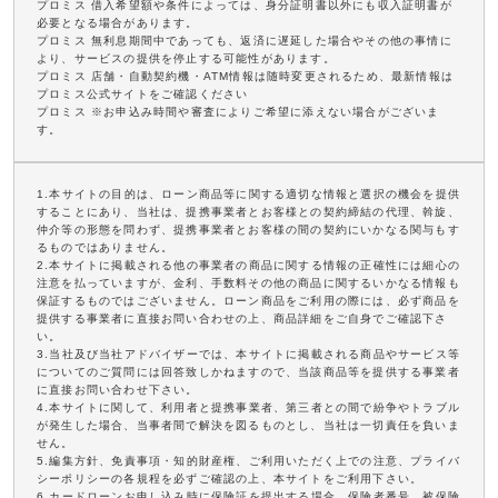
プロミス 借入希望額や条件によっては、身分証明書以外にも収入証明書が
必要となる場合があります。
プロミス 無利息期間中であっても、返済に遅延した場合やその他の事情に
より、サービスの提供を停止する可能性があります。
プロミス 店舗・自動契約機・ATM情報は随時変更されるため、最新情報は
プロミス公式サイトをご確認ください
プロミス ※お申込み時間や審査によりご希望に添えない場合がございま
す。
1.本サイトの目的は、ローン商品等に関する適切な情報と選択の機会を提供
することにあり、当社は、提携事業者とお客様との契約締結の代理、斡旋、
仲介等の形態を問わず、提携事業者とお客様の間の契約にいかなる関与もす
るものではありません。
2.本サイトに掲載される他の事業者の商品に関する情報の正確性には細心の
注意を払っていますが、金利、手数料その他の商品に関するいかなる情報も
保証するものではございません。ローン商品をご利用の際には、必ず商品を
提供する事業者に直接お問い合わせの上、商品詳細をご自身でご確認下さ
い。
3.当社及び当社アドバイザーでは、本サイトに掲載される商品やサービス等
についてのご質問には回答致しかねますので、当該商品等を提供する事業者
に直接お問い合わせ下さい。
4.本サイトに関して、利用者と提携事業者、第三者との間で紛争やトラブル
が発生した場合、当事者間で解決を図るものとし、当社は一切責任を負いま
せん。
5.編集方針、免責事項・知的財産権、ご利用いただく上での注意、プライバ
シーポリシーの各規程を必ずご確認の上、本サイトをご利用下さい。
6.カードローンお申し込み時に保険証を提出する場合、保険者番号、被保険