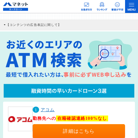
【コンテンツの広告表記に関して】
本コンテンツには、紹介している商品・商材の広告（リンク）を含む場合がありま
す。 これらの広告を経由して読者が企業ホームページを訪れ、成約が発生すると弊
社に対して企業から紹介報酬が支払われるという収益モデルです。 ただし、特定の
商品を根拠なくPRするものではなく、当編集部の調査／ユーザーへの口コミ収集な
どに基づき、公平性を担保した情報提供を行っています。
>提携企業一覧
1
アコム
勤務先への
在籍確認連絡100%なし
詳細はこちら