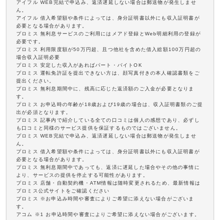
アイフル WEB完結で申込み、返済遅延しない場合は郵送物が発生しませ
ん。
アイフル 借入希望額や条件によっては、身分証明書以外にも収入証明書が
必要となる場合があります。
プロミス 無利息サービスのご利用にはメアド登録とWeb明細利用の登録が
必要です。
プロミス 利用限度額が50万円超、且つ他社を含めた借入総額100万円超の
場合収入証明必要
プロミス 安定した収入があればパート・バイトOK
プロミス 運転免許証を提出できない方は、顔写真付きの本人確認書類をご
提出ください。
プロミス 無利息期間中に、残高に応じた返済額のご入金が必要となりま
す。
プロミス お申込時の年齢が18歳および19歳の場合は、収入証明書類のご提
出が必須となります。
プロミス 記事内で紹介している全ての口コミは個人の感想であり、必ずし
も口コミと同様のサービス提供を保証するものではございません。
プロミス WEB完結で申込み、返済遅延しない場合は郵送物が発生しませ
ん。
プロミス 借入希望額や条件によっては、身分証明書以外にも収入証明書が
必要となる場合があります。
プロミス 無利息期間中であっても、返済に遅延した場合やその他の事情に
より、サービスの提供を停止する可能性があります。
プロミス 店舗・自動契約機・ATM情報は随時変更されるため、最新情報は
プロミス公式サイトをご確認ください
プロミス ※お申込み時間や審査によりご希望に添えない場合がございま
す。
アコム ※1 お申込時間や審査によりご希望に添えない場合がございます。