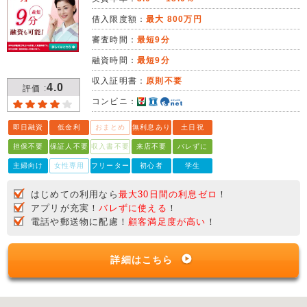
借入限度額：
最大 800万円
審査時間：
最短9分
融資時間：
最短9分
収入証明書：
原則不要
4.0
評価 :
コンビニ：
即日融資
低金利
おまとめ
無利息あり
土日祝
担保不要
保証人不要
収入書不要
来店不要
バレずに
主婦向け
女性専用
フリーター
初心者
学生
はじめての利用なら
最大30日間の利息ゼロ
！
アプリが充実！
バレずに使える
！
電話や郵送物に配慮！
顧客満足度が高い
！
詳細はこちら