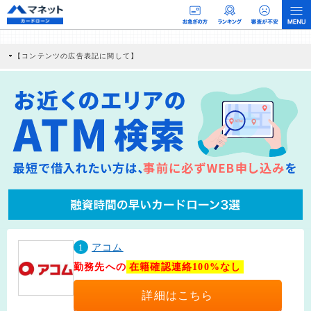
【コンテンツの広告表記に関して】
本コンテンツには、紹介している商品・商材の広告（リンク）を含む場合がありま
す。 これらの広告を経由して読者が企業ホームページを訪れ、成約が発生すると弊
社に対して企業から紹介報酬が支払われるという収益モデルです。 ただし、特定の
商品を根拠なくPRするものではなく、当編集部の調査／ユーザーへの口コミ収集な
どに基づき、公平性を担保した情報提供を行っています。
>提携企業一覧
1
アコム
勤務先への
在籍確認連絡100%なし
詳細はこちら