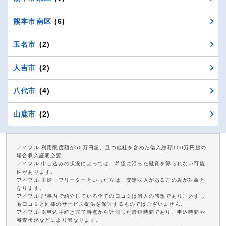
熊本市南区
(6)
玉名市
(2)
人吉市
(2)
八代市
(4)
山鹿市
(2)
アイフル 利用限度額が50万円超、且つ他社を含めた借入総額100万円超の
場合収入証明必要
アイフル 申し込みの状況によっては、希望に沿った融資を得られない可能
性があります。
アイフル 主婦・フリーターといった方は、安定収入がある方のみが対象と
なります。
アイフル 記事内で紹介している全ての口コミは個人の感想であり、必ずし
も口コミと同様のサービス提供を保証するものではございません。
アイフル ※申込手続き完了時点から計測した最短時間であり、申込時間や
審査状況などにより異なります。