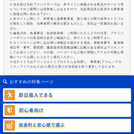
3.当社及び当社アドバイザーでは、本サイトに掲載される商品やサービス等
についてのご質問には回答致しかねますので、当該商品等を提供する事業者
に直接お問い合わせ下さい。
4.本サイトに関して、利用者と提携事業者、第三者との間で紛争やトラブル
が発生した場合、当事者間で解決を図るものとし、当社は一切責任を負いま
せん。
5.編集方針、免責事項・知的財産権、ご利用いただく上での注意、プライバ
シーポリシーの各規程を必ずご確認の上、本サイトをご利用下さい。
6.カードローンお申し込み時に保険証を提出する場合、保険者番号、被保険
者記号・番号、通院歴、臓器提供意思確認欄に記載がある場合はマスキング
してお送りください。その他、バーコードなど個人情報にアクセス可能な情
報についても隠したうえでご提出ください。
※当サイトではアフィリエイトプログラムを利用し、事業者(アコム／プロ
ミス／アイフルなど)から委託を受け広告収益を得て運営しております。
おすすめの特集ページ