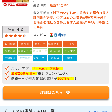
融資時間：
最短20分※1
収入証明書：
以下のいずれかに該当する場合は収入
証明書が必要。①アコムのご契約が50万円を超え
る場合②他社を含めたお借入総額が100万円を超え
る場合
4.2
評価 :
コンビニ：
即日融資
低金利
おまとめ
無利息あり
土日祝
担保不要
保証人不要
収入書不要
来店不要
バレずに
主婦向け
女性専用
フリーター
初心者
学生
スマホアプリ
「myac」で完結！
最短20分融資可
(※1)でコンビニOK
勤務先への在籍確認の電話が
100%なし
！
詳細はこちら
プロミスの店舗・ATM一覧