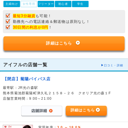
主婦向け
女性専用
フリーター
初心者
学生
最短3分融資
も可能！
勤務先への電話連絡＆郵送物は原則なし！
30日間の利息が0円
！
詳細はこちら
アイフルの店舗一覧
口コミ・詳細
【閉店】菊陽バイパス店
最寄駅：JR光の森駅
熊本県菊池郡菊陽町津久礼２１５８－２６ クオリア光の森１F
店舗営業時間：9:00～21:00
詳細はこちら
実質年率：
3.0 ～ 18.0％