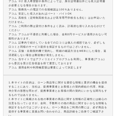
アコム ※2 借入希望額や条件によっては、身分証明書以外にも収入証明書
が必要となる場合があります。
アコム 勤務先への電話での在籍確認は100％ありません。
アコム 安定した収入があればパート・バイトOK
アコム 高校生（定時制高校生および高等専門学校生も含む）はお申込いた
だけません。
アコム ご利用の際は貸付け条件をよく読み、計画的な借り入れを心がけて
ください
アコム アコムが不適切と判断した場合、金利0円サービスが適用されない可
能性があります。
アコム 記事内で紹介している全ての口コミは個人の感想であり、必ずしも
口コミと同様のサービス提供を保証するものではございません。
アコム 店舗・自動契約機で契約し、明細の確認方法をWEBにした場合、返
済遅延しない場合は郵送物が発生しません。
アコム 当サイトではアフィリエイトプログラムを利用し、事業者(アコム)
から委託を受け広告収益を得て運営しております
アコム 適用金利や利用極度額は審査によって決定します
1.本サイトの目的は、ローン商品等に関する適切な情報と選択の機会を提供
することにあり、当社は、提携事業者とお客様との契約締結の代理、斡旋、
仲介等の形態を問わず、提携事業者とお客様の間の契約にいかなる関与もす
るものではありません。
2.本サイトに掲載される他の事業者の商品に関する情報の正確性には細心の
注意を払っていますが、金利、手数料その他の商品に関するいかなる情報も
保証するものではございません。ローン商品をご利用の際には、必ず商品を
提供する事業者に直接お問い合わせの上、商品詳細をご自身でご確認下さ
い。