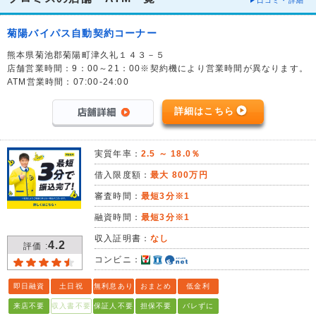
口コミ・詳細
菊陽バイパス自動契約コーナー
熊本県菊池郡菊陽町津久礼１４３－５
店舗営業時間：9：00～21：00※契約機により営業時間が異なります。
ATM営業時間：07:00-24:00
詳細はこちら
実質年率：
2.5 ～ 18.0％
借入限度額：
最大 800万円
審査時間：
最短3分※1
融資時間：
最短3分※1
収入証明書：
なし
4.2
評価 :
コンビニ：
即日融資
土日祝
無利息あり
おまとめ
低金利
来店不要
収入書不要
保証人不要
担保不要
バレずに