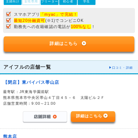
主婦向け
女性専用
フリーター
初心者
学生
スマホアプリ
「myac」で完結！
最短20分融資可
(※1)でコンビニOK
勤務先への在籍確認の電話が
100%なし
！
詳細はこちら
アイフルの店舗一覧
口コミ・詳細
【閉店】東バイパス帯山店
最寄駅：JR東海学園前駅
熊本県熊本市中央区帯山４丁目４５－６ 太陽ビル２Ｆ
店舗営業時間：9:00～21:00
詳細はこちら
熊本店