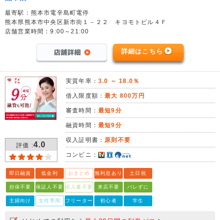
最寄駅：熊本市電辛島町電停
熊本県熊本市中央区新市街１－２２ キヨモトビル４Ｆ
店舗営業時間：9:00～21:00
詳細はこちら
実質年率：
3.0 ～ 18.0％
借入限度額：
最大 800万円
審査時間：
最短9分
融資時間：
最短9分
収入証明書：
原則不要
4.0
評価 :
コンビニ：
即日融資
低金利
おまとめ
無利息あり
土日祝
担保不要
保証人不要
収入書不要
来店不要
バレずに
主婦向け
女性専用
フリーター
初心者
学生