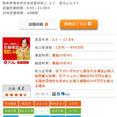
熊本県熊本市中央区新市街１-２２ 清元ビル３Ｆ
店舗営業時間：9:00～21:00※
ATM営業時間：24時間
詳細はこちら
実質年率：
2.4 ～ 17.9％
借入限度額：
1万円 ～ 800万円
審査時間：
最短20分※1
融資時間：
最短20分※1
収入証明書：
以下のいずれかに該当する場合は収入
証明書が必要。①アコムのご契約が50万円を超え
る場合②他社を含めたお借入総額が100万円を超え
る場合
4.2
評価 :
コンビニ：
即日融資
低金利
おまとめ
無利息あり
土日祝
担保不要
保証人不要
収入書不要
来店不要
バレずに