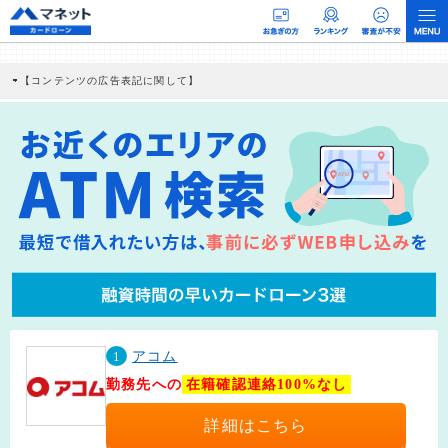
【コンテンツの広告表記に関して】
本コンテンツには、紹介している商品・商材の広告（リンク）を含む場合がありま
す。 これらの広告を経由して読者が企業ホームページを訪れ、成約が発生すると弊
社に対して企業から紹介報酬が支払われるという収益モデルです。 ただし、特定の
商品を根拠なくPRするものではなく、当編集部の調査／ユーザーへの口コミ収集な
どに基づき、公平性を担保した情報提供を行っています。
>提携企業一覧
1
アコム
勤務先への
在籍確認連絡100%なし
詳細はこちら