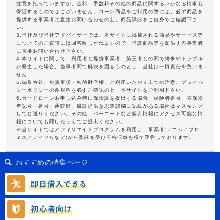
注意を払っていますが、金利、手数料その他の商品に関するいかなる情報も
保証するものではございません。ローン商品をご利用の際には、必ず商品を
提供する事業者に直接お問い合わせの上、商品詳細をご自身でご確認下さ
い。
3.当社及び当社アドバイザーでは、本サイトに掲載される商品やサービス等
についてのご質問には回答致しかねますので、当該商品等を提供する事業者
に直接お問い合わせ下さい。
4.本サイトに関して、利用者と提携事業者、第三者との間で紛争やトラブル
が発生した場合、当事者間で解決を図るものとし、当社は一切責任を負いま
せん。
5.編集方針、免責事項・知的財産権、ご利用いただく上での注意、プライバ
シーポリシーの各規程を必ずご確認の上、本サイトをご利用下さい。
6.カードローンお申し込み時に保険証を提出する場合、保険者番号、被保険
者記号・番号、通院歴、臓器提供意思確認欄に記載がある場合はマスキング
してお送りください。その他、バーコードなど個人情報にアクセス可能な情
報についても隠したうえでご提出ください。
※当サイトではアフィリエイトプログラムを利用し、事業者(アコム／プロ
ミス／アイフルなど)から委託を受け広告収益を得て運営しております。
おすすめの特集ページ