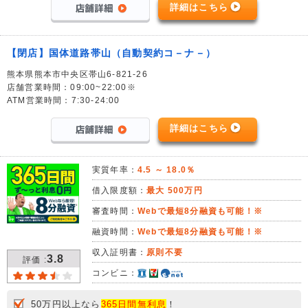
詳細はこちら
【閉店】国体道路帯山（自動契約コ－ナ－）
熊本県熊本市中央区帯山6-821-26
店舗営業時間：09:00~22:00※
ATM営業時間：7:30-24:00
詳細はこちら
実質年率：
4.5 ～ 18.0％
借入限度額：
最大 500万円
審査時間：
Webで最短8分融資も可能！※
融資時間：
Webで最短8分融資も可能！※
収入証明書：
原則不要
3.8
評価 :
コンビニ：
50万円以上なら
365日間無利息
！