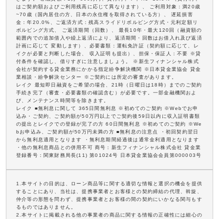
はご契約額およびご利用残高に応じて異なります）、 ご利用対象：満20歳
~70歳（国内居住の方、日本の永住権を取得されている方）、 遅延損害
金：年20.0%、ご返済方式：残高スライドリボルビング方式・元利定額リ
ボルビング方式、 ご返済期間（回数）、 最長10年・最大120回（融資額の
範囲内での追加借入や繰上返済により、返済期間・回数はお借入れ及び返済
計画に応じて 変動します）、必要書類：運転免許証（契約額に応じて、レ
イクが必要と判断した場合、 収入証明も提出）、担保・保証人：不要 ※貸
付条件を確認し、借りすぎに注意しましょう。 ※新生フィナンシャル株式
会社が契約する貸金業務にかかる指定紛争解決機関 ※日本貸金業協会 貸金
業相談・紛争解決センター ※ご契約には所定の審査があります。
レイク 最短即日融資をご希望の場合、21時（日曜日は18時）までのご契約
手続き完了（審査・必要書類の確認含む）が必要です。一部金融機関およ
び、メンテナンス時間等を除きます。
レイク ■無利息に関して 365日間無利息 ※初めてのご契約 ※Webでお申
込み・ご契約、ご契約額が50万円以上でご契約後59日以内に収入証明書類
の提出とレイクでの登録が完了の方 60日間無利息 ※初めてのご契約 ※We
bお申込み、ご契約額が50万円未満の方 ■無利息の注意点 ・初回契約翌日
から無利息適用となります ・無利息期間経過後は通常金利適用となります
・他の無利息商品との併用不可 商号：新生フィナンシャル株式会社 貸金業
登録番号：関東財務局長(11) 第01024号 日本貸金業協会会員第000003号
1.本サイトの目的は、ローン商品等に関する適切な情報と選択の機会を提供
することにあり、当社は、提携事業者とお客様との契約締結の代理、斡旋、
仲介等の形態を問わず、提携事業者とお客様の間の契約にいかなる関与もす
るものではありません。
2.本サイトに掲載される他の事業者の商品に関する情報の正確性には細心の