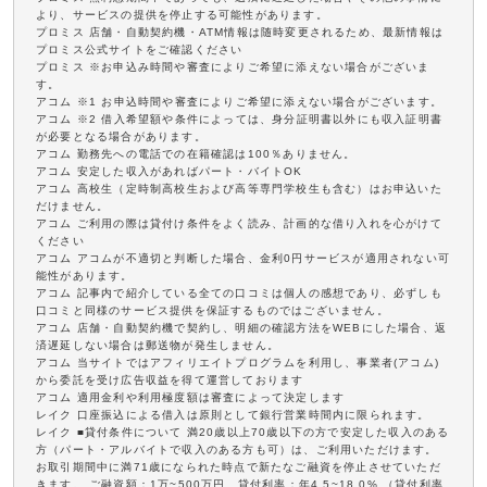
より、サービスの提供を停止する可能性があります。
プロミス 店舗・自動契約機・ATM情報は随時変更されるため、最新情報は
プロミス公式サイトをご確認ください
プロミス ※お申込み時間や審査によりご希望に添えない場合がございま
す。
アコム ※1 お申込時間や審査によりご希望に添えない場合がございます。
アコム ※2 借入希望額や条件によっては、身分証明書以外にも収入証明書
が必要となる場合があります。
アコム 勤務先への電話での在籍確認は100％ありません。
アコム 安定した収入があればパート・バイトOK
アコム 高校生（定時制高校生および高等専門学校生も含む）はお申込いた
だけません。
アコム ご利用の際は貸付け条件をよく読み、計画的な借り入れを心がけて
ください
アコム アコムが不適切と判断した場合、金利0円サービスが適用されない可
能性があります。
アコム 記事内で紹介している全ての口コミは個人の感想であり、必ずしも
口コミと同様のサービス提供を保証するものではございません。
アコム 店舗・自動契約機で契約し、明細の確認方法をWEBにした場合、返
済遅延しない場合は郵送物が発生しません。
アコム 当サイトではアフィリエイトプログラムを利用し、事業者(アコム)
から委託を受け広告収益を得て運営しております
アコム 適用金利や利用極度額は審査によって決定します
レイク 口座振込による借入は原則として銀行営業時間内に限られます。
レイク ■貸付条件について 満20歳以上70歳以下の方で安定した収入のある
方（パート・アルバイトで収入のある方も可）は、ご利用いただけます。
お取引期間中に満71歳になられた時点で新たなご融資を停止させていただ
きます。 ご融資額：1万~500万円、貸付利率：年4.5~18.0% （貸付利率