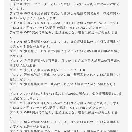
アイフル 主婦・フリーターといった方は、安定収入がある方のみが対象と
なります。
アイフル ※申込手続き完了時点から計測した最短時間であり、申込時間や
審査状況などにより異なります。
アイフル 記事内で紹介している全ての口コミは個人の感想であり、必ずし
も口コミと同様のサービス提供を保証するものではございません。
アイフル WEB完結で申込み、返済遅延しない場合は郵送物が発生しませ
ん。
アイフル 借入希望額や条件によっては、身分証明書以外にも収入証明書が
必要となる場合があります。
プロミス 無利息サービスのご利用にはメアド登録とWeb明細利用の登録が
必要です。
プロミス 利用限度額が50万円超、且つ他社を含めた借入総額100万円超の
場合収入証明必要
プロミス 安定した収入があればパート・バイトOK
プロミス 運転免許証を提出できない方は、顔写真付きの本人確認書類をご
提出ください。
プロミス 無利息期間中に、残高に応じた返済額のご入金が必要となりま
す。
プロミス お申込時の年齢が18歳および19歳の場合は、収入証明書類のご提
出が必須となります。
プロミス 記事内で紹介している全ての口コミは個人の感想であり、必ずし
も口コミと同様のサービス提供を保証するものではございません。
プロミス WEB完結で申込み、返済遅延しない場合は郵送物が発生しませ
ん。
プロミス 借入希望額や条件によっては、身分証明書以外にも収入証明書が
必要となる場合があります。
プロミス 無利息期間中であっても、返済に遅延した場合やその他の事情に