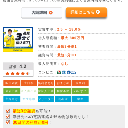
店舗営業時間：9：00～21：00※契約機により営業時間が異なります。
詳細はこちら
実質年率：
2.5 ～ 18.0％
借入限度額：
最大 800万円
審査時間：
最短3分※1
融資時間：
最短3分※1
収入証明書：
なし
4.2
評価 :
コンビニ：
即日融資
土日祝
無利息あり
おまとめ
低金利
来店不要
収入書不要
保証人不要
担保不要
バレずに
主婦向け
女性専用
フリーター
初心者
学生
最短3分融資
も可能！
勤務先への電話連絡＆郵送物は原則なし！
30日間の利息が0円
！