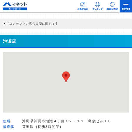
【コンテンツの広告表記に関して】
本コンテンツには、紹介している商品・商材の広告（リンク）を含む場合がありま
す。 これらの広告を経由して読者が企業ホームページを訪れ、成約が発生すると弊
社に対して企業から紹介報酬が支払われるという収益モデルです。 ただし、特定の
泡瀬店
商品を根拠なくPRするものではなく、当編集部の調査／ユーザーへの口コミ収集な
どに基づき、公平性を担保した情報提供を行っています。
>提携企業一覧
住所
沖縄県沖縄市泡瀬４丁目１２－１１ 島袋ビル１Ｆ
最寄駅
首里駅（徒歩3時間半）