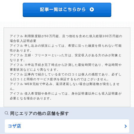
アイフル 利用限度額が50万円超、且つ他社を含めた借入総額100万円超の
場合収入証明必要
アイフル 申し込みの状況によっては、希望に沿った融資を得られない可能
性があります。
アイフル 主婦・フリーターといった方は、安定収入がある方のみが対象と
なります。
アイフル ※申込手続き完了時点から計測した最短時間であり、申込時間や
審査状況などにより異なります。
アイフル 記事内で紹介している全ての口コミは個人の感想であり、必ずし
も口コミと同様のサービス提供を保証するものではございません。
アイフル WEB完結で申込み、返済遅延しない場合は郵送物が発生しませ
ん。
アイフル 借入希望額や条件によっては、身分証明書以外にも収入証明書が
必要となる場合があります。
同じエリアの他の店舗を探す
コザ店