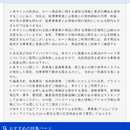
1.本サイトの目的は、ローン商品等に関する適切な情報と選択の機会を提供
することにあり、当社は、提携事業者とお客様との契約締結の代理、斡旋、
仲介等の形態を問わず、提携事業者とお客様の間の契約にいかなる関与もす
るものではありません。
2.本サイトに掲載される他の事業者の商品に関する情報の正確性には細心の
注意を払っていますが、金利、手数料その他の商品に関するいかなる情報も
保証するものではございません。ローン商品をご利用の際には、必ず商品を
提供する事業者に直接お問い合わせの上、商品詳細をご自身でご確認下さ
い。
3.当社及び当社アドバイザーでは、本サイトに掲載される商品やサービス等
についてのご質問には回答致しかねますので、当該商品等を提供する事業者
に直接お問い合わせ下さい。
4.本サイトに関して、利用者と提携事業者、第三者との間で紛争やトラブル
が発生した場合、当事者間で解決を図るものとし、当社は一切責任を負いま
せん。
5.編集方針、免責事項・知的財産権、ご利用いただく上での注意、プライバ
シーポリシーの各規程を必ずご確認の上、本サイトをご利用下さい。
6.カードローンお申し込み時に保険証を提出する場合、保険者番号、被保険
者記号・番号、通院歴、臓器提供意思確認欄に記載がある場合はマスキング
してお送りください。その他、バーコードなど個人情報にアクセス可能な情
報についても隠したうえでご提出ください。
※当サイトではアフィリエイトプログラムを利用し、事業者(アコム／プロ
ミス／アイフルなど)から委託を受け広告収益を得て運営しております。
おすすめの特集ページ