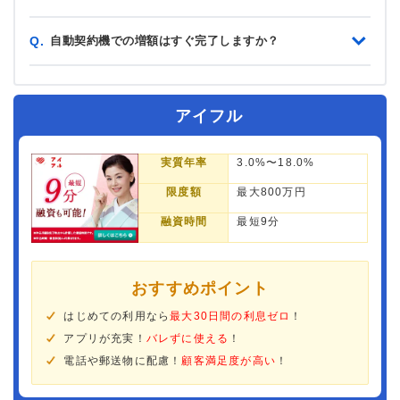
自動契約機での増額はすぐ完了しますか？
Q.
アイフル
実質年率
3.0%〜18.0%
限度額
最大800万円
融資時間
最短9分
おすすめポイント
はじめての利用なら
最大30日間の利息ゼロ
！
アプリが充実！
バレずに使える
！
電話や郵送物に配慮！
顧客満足度が高い
！