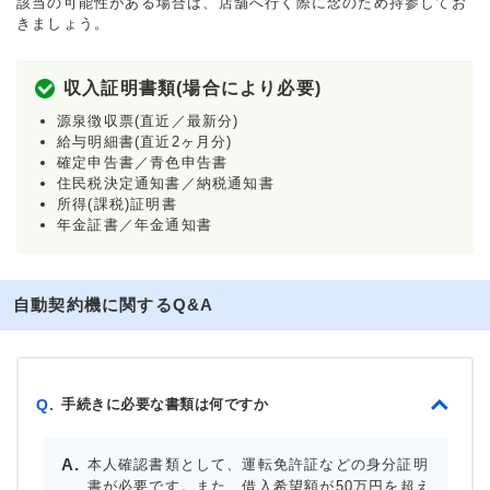
該当の可能性がある場合は、店舗へ行く際に念のため持参してお
きましょう。
収入証明書類(場合により必要)
源泉徴収票(直近／最新分)
給与明細書(直近2ヶ月分)
確定申告書／青色申告書
住民税決定通知書／納税通知書
所得(課税)証明書
年金証書／年金通知書
自動契約機に関するQ&A
手続きに必要な書類は何ですか
Q.
本人確認書類として、運転免許証などの身分証明
書が必要です。また、借入希望額が50万円を超え