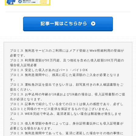
プロミス 無利息サービスのご利用にはメアド登録とWeb明細利用の登録が
必要です。
プロミス 利用限度額が50万円超、且つ他社を含めた借入総額100万円超の
場合収入証明必要
プロミス 安定した収入があればパート・バイトOK
プロミス 無利息期間中に、残高に応じた返済額のご入金が必要となりま
す。
プロミス 運転免許証を提出できない方は、顔写真付きの本人確認書類をご
提出ください。
プロミス お申込時の年齢が18歳および19歳の場合は、収入証明書類のご提
出が必須となります。
プロミス 記事内で紹介している全ての口コミは個人の感想であり、必ずし
も口コミと同様のサービス提供を保証するものではございません。
プロミス WEB完結で申込み、返済遅延しない場合は郵送物が発生しませ
ん。
プロミス 借入希望額や条件によっては、身分証明書以外にも収入証明書が
必要となる場合があります。
プロミス 無利息期間中であっても、返済に遅延した場合やその他の事情に