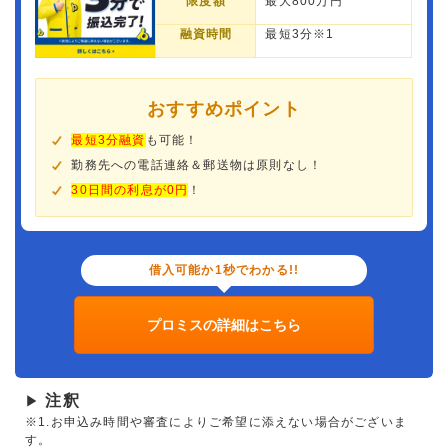
限度額
最大800万円
融資時間
最短3分※1
おすすめポイント
最短3分融資
も可能！
勤務先への電話連絡＆郵送物は原則なし！
30日間の利息が0円
！
借入可能か1秒でわかる!!
プロミスの詳細はこちら
注釈
▶
※1.お申込み時間や審査によりご希望に添えない場合がございま
す。