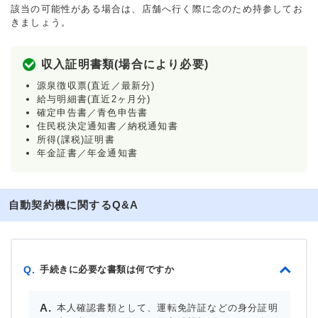
該当の可能性がある場合は、店舗へ行く際に念のため持参してお
きましょう。
収入証明書類(場合により必要)
源泉徴収票(直近／最新分)
給与明細書(直近2ヶ月分)
確定申告書／青色申告書
住民税決定通知書／納税通知書
所得(課税)証明書
年金証書／年金通知書
自動契約機に関するQ&A
手続きに必要な書類は何ですか
Q.
本人確認書類として、運転免許証などの身分証明