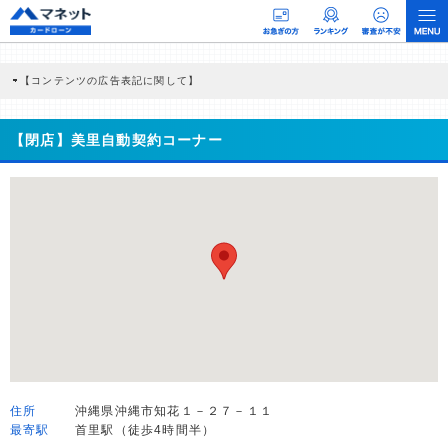
【コンテンツの広告表記に関して】
本コンテンツには、紹介している商品・商材の広告（リンク）を含む場合がありま
す。 これらの広告を経由して読者が企業ホームページを訪れ、成約が発生すると弊
社に対して企業から紹介報酬が支払われるという収益モデルです。 ただし、特定の
【閉店】美里自動契約コーナー
商品を根拠なくPRするものではなく、当編集部の調査／ユーザーへの口コミ収集な
どに基づき、公平性を担保した情報提供を行っています。
>提携企業一覧
住所
沖縄県沖縄市知花１－２７－１１
最寄駅
首里駅（徒歩4時間半）