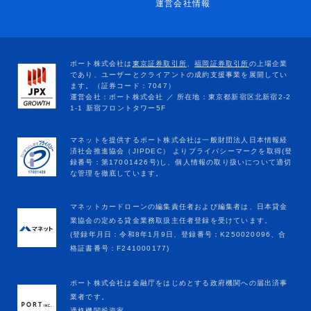
運営会社情報
マネットカードローンの編集責任者および編集者は、日本貸金
業協会の定める貸金業務取扱主任者登録を受けています。
(登録年月日：令和8年1月9日、登録番号：K250020096、合
格証書番号：F241000177)
ポート株式会社は金融庁をはじめとする政府機関への届出済事
業者です。
適格機関投資家