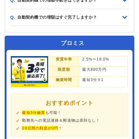
自動契約機での増額手続きはできますか？
Q.
自動契約機での増額はすぐ完了しますか？
Q.
プロミス
実質年率
2.5%〜18.0%
限度額
最大800万円
融資時間
最短3分※1
おすすめポイント
最短3分融資
も可能！
勤務先への電話連絡＆郵送物は原則なし！
30日間の利息が0円
！