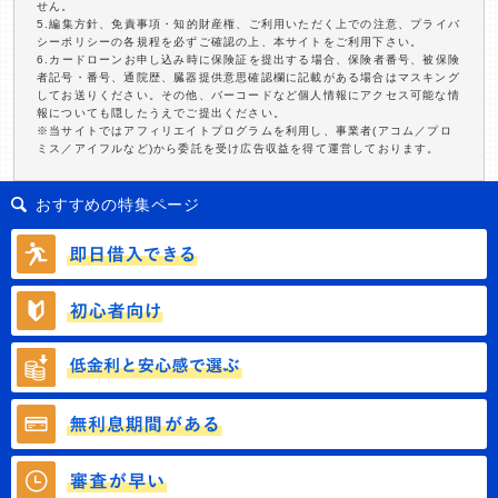
せん。
5.編集方針、免責事項・知的財産権、ご利用いただく上での注意、プライバ
シーポリシーの各規程を必ずご確認の上、本サイトをご利用下さい。
6.カードローンお申し込み時に保険証を提出する場合、保険者番号、被保険
者記号・番号、通院歴、臓器提供意思確認欄に記載がある場合はマスキング
してお送りください。その他、バーコードなど個人情報にアクセス可能な情
報についても隠したうえでご提出ください。
※当サイトではアフィリエイトプログラムを利用し、事業者(アコム／プロ
ミス／アイフルなど)から委託を受け広告収益を得て運営しております。
おすすめの特集ページ