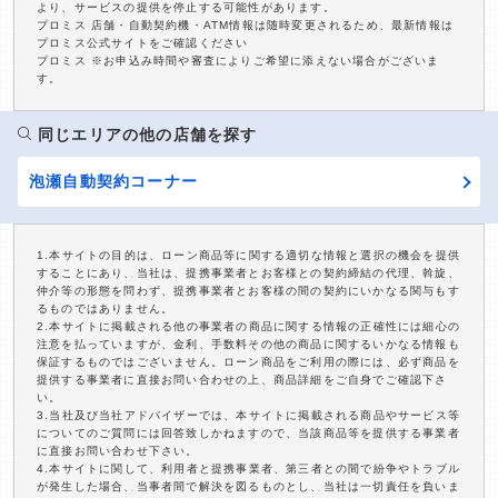
より、サービスの提供を停止する可能性があります。
プロミス 店舗・自動契約機・ATM情報は随時変更されるため、最新情報は
プロミス公式サイトをご確認ください
プロミス ※お申込み時間や審査によりご希望に添えない場合がございま
す。
同じエリアの他の店舗を探す
泡瀬自動契約コーナー
1.本サイトの目的は、ローン商品等に関する適切な情報と選択の機会を提供
することにあり、当社は、提携事業者とお客様との契約締結の代理、斡旋、
仲介等の形態を問わず、提携事業者とお客様の間の契約にいかなる関与もす
るものではありません。
2.本サイトに掲載される他の事業者の商品に関する情報の正確性には細心の
注意を払っていますが、金利、手数料その他の商品に関するいかなる情報も
保証するものではございません。ローン商品をご利用の際には、必ず商品を
提供する事業者に直接お問い合わせの上、商品詳細をご自身でご確認下さ
い。
3.当社及び当社アドバイザーでは、本サイトに掲載される商品やサービス等
についてのご質問には回答致しかねますので、当該商品等を提供する事業者
に直接お問い合わせ下さい。
4.本サイトに関して、利用者と提携事業者、第三者との間で紛争やトラブル
が発生した場合、当事者間で解決を図るものとし、当社は一切責任を負いま