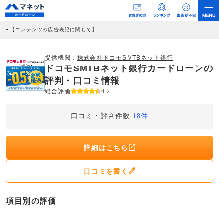
【コンテンツの広告表記に関して】
本コンテンツには、紹介している商品・商材の広告（リンク）を含む場合がありま
す。 これらの広告を経由して読者が企業ホームページを訪れ、成約が発生すると弊
社に対して企業から紹介報酬が支払われるという収益モデルです。 ただし、特定の
提供機関：
株式会社ドコモSMTBネット銀行
商品を根拠なくPRするものではなく、当編集部の調査／ユーザーへの口コミ収集な
ドコモSMTBネット銀行カードローンの
どに基づき、公平性を担保した情報提供を行っています。
>提携企業一覧
評判・口コミ情報
総合評価
4.2
口コミ・評判件数
18件
詳細はこちら
口コミを書く
項目別の評価