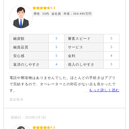
4.8
男性
30代
会社員
年収：300-499万円
融資額
5
審査スピード
5
融資品質
5
サービス
5
安心感
5
金利
4
返済のしやすさ
4
借入のしやすさ
5
電話や郵送物はありませんでした。ほとんどの手続きはアプリ
で完結するので、オペレーターとの対応がない点も良かったで
もっと詳しく読む
す。
違反報告
投稿日：2026年2月5日
4.6