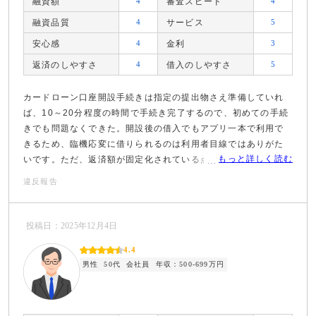
融資額
4
審査スピード
4
融資品質
4
サービス
5
安心感
4
金利
3
返済のしやすさ
4
借入のしやすさ
5
カードローン口座開設手続きは指定の提出物さえ準備していれ
ば、10～20分程度の時間で手続き完了するので、初めての手続
きでも問題なくできた。開設後の借入でもアプリ一本で利用で
きるため、臨機応変に借りられるのは利用者目線ではありがた
もっと詳しく読む
いです。ただ、返済額が固定化されている点が個人的には不便
に感じました。
違反報告
投稿日：2025年12月4日
4.4
男性
50代
会社員
年収：500-699万円