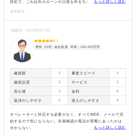
もっと詳しく読む
対応で、これ以外のローンや口座を作る気がしないです。
違反報告
投稿日：2025年9月17日
4.5
男性
60代
会社役員
年収：300-499万円
融資額
5
審査スピード
3
融資品質
5
サービス
5
安心感
5
金利
4
返済のしやすさ
5
借入のしやすさ
4
オペレーターと対応する必要がなく、すべてWEB、メールで完
結するので気にならない。在籍確認の電話が実際にあったかは
もっと詳しく読む
分からない。