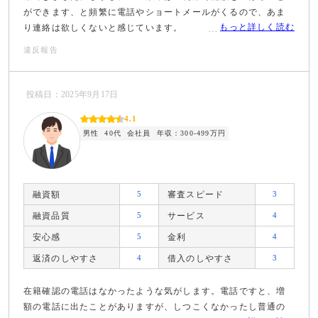
ができます、と頻繁に電話やショートメールがくるので、あま
もっと詳しく読む
り連絡は欲しくないと感じています。
違反報告
投稿日：2025年9月17日
4.1
男性
40代
会社員
年収：300-499万円
融資額
5
審査スピード
3
融資品質
5
サービス
4
安心感
5
金利
4
返済のしやすさ
4
借入のしやすさ
3
在籍確認の電話はなかったような気がします。電話ですと、増
額の電話に出たことがありますが、しつこくなかったし普通の