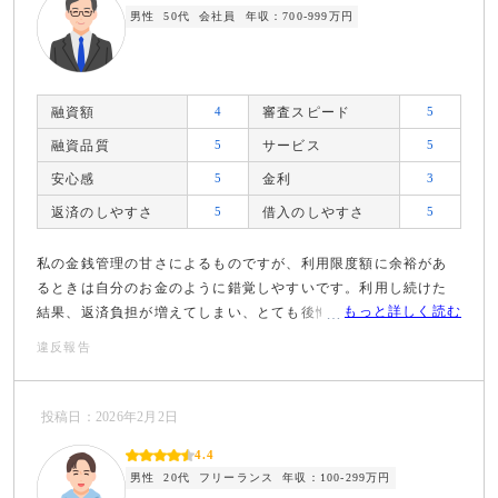
男性
50代
会社員
年収：700-999万円
融資額
4
審査スピード
5
融資品質
5
サービス
5
安心感
5
金利
3
返済のしやすさ
5
借入のしやすさ
5
私の金銭管理の甘さによるものですが、利用限度額に余裕があ
るときは自分のお金のように錯覚しやすいです。利用し続けた
もっと詳しく読む
結果、返済負担が増えてしまい、とても後悔しています。
違反報告
投稿日：2026年2月2日
4.4
男性
20代
フリーランス
年収：100-299万円