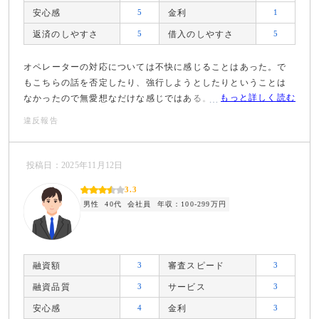
安心感
5
金利
1
返済のしやすさ
5
借入のしやすさ
5
オペレーターの対応については不快に感じることはあった。で
もこちらの話を否定したり、強行しようとしたりということは
もっと詳しく読む
なかったので無愛想なだけな感じではある。
違反報告
投稿日：2025年11月12日
3.3
男性
40代
会社員
年収：100-299万円
融資額
3
審査スピード
3
融資品質
3
サービス
3
安心感
4
金利
3