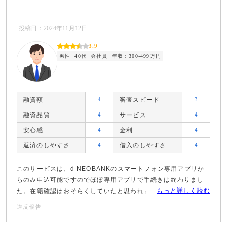
投稿日：2024年11月12日
3.9
男性
40代
会社員
年収：300-499万円
融資額
4
審査スピード
3
融資品質
4
サービス
4
安心感
4
金利
4
返済のしやすさ
4
借入のしやすさ
4
このサービスは、d NEOBANKのスマートフォン専⽤アプリか
らのみ申込可能ですのでほぼ専用アプリで手続きは終わりまし
もっと詳しく読む
た。在籍確認はおそらくしていたと思われます。
違反報告