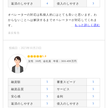
返済のしやすさ
4
借入のしやすさ
3
オペレーターの対応は私個人的にはとても良いと思います。わ
からないことへは解決するまでオペレーターが対応してくれま
もっと詳しく読む
す。
違反報告
投稿日：2025年10月23日
5.0
女性
30代
会社員
年収：300-499万円
融資額
5
審査スピード
5
融資品質
5
サービス
5
安心感
5
金利
5
返済のしやすさ
5
借入のしやすさ
5