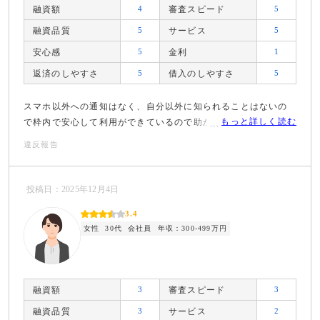
融資額
4
審査スピード
5
融資品質
5
サービス
5
安心感
5
金利
1
返済のしやすさ
5
借入のしやすさ
5
スマホ以外への通知はなく、自分以外に知られることはないの
もっと詳しく読む
で枠内で安心して利用ができているので助かっている。
違反報告
投稿日：2025年12月4日
3.4
女性
30代
会社員
年収：300-499万円
融資額
3
審査スピード
3
融資品質
3
サービス
2