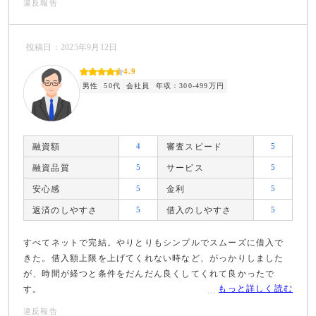
違反報告
投稿日：2025年9月12日
4.9
男性
50代
会社員
年収：300-499万円
融資額
4
審査スピード
5
融資品質
5
サービス
5
安心感
5
金利
5
返済のしやすさ
5
借入のしやすさ
5
すべてネットで完結。やりとりもシンプルでスムーズに借入で
きた。借入額上限を上げてくれない時など、がっかりしました
が、時間が経つと条件をだんだん良くしてくれて良かったで
もっと詳しく読む
す。
違反報告