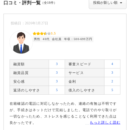
口コミ・評判一覧
（全18件）
投稿日：2026年3月27日
3.5
男性
40代
会社員
年収：500-699万円
融資額
3
審査スピード
4
融資品質
3
サービス
3
安心感
3
金利
2
返済のしやすさ
5
借入のしやすさ
5
在籍確認の電話に対応しなかったため、連絡の有無は不明です
が、手続きはネットだけで完結しました。電話でのやり取りが
一切なかったため、ストレスを感じることなく利用できた点は
もっと詳しく読む
良かったです。