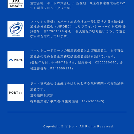
マネットカードローンの編集責任者および編集者は、日本貸金
業協会の定める貸金業務取扱主任者登録を受けています。
(登録年月日：令和8年1月9日、登録番号：K250020096、合
格証書番号：F241000177)
ポート株式会社は金融庁をはじめとする政府機関への届出済事
業者です。
適格機関投資家
有料職業紹介事業者(厚生労働省：13-ﾕ-305645)
お申し込み