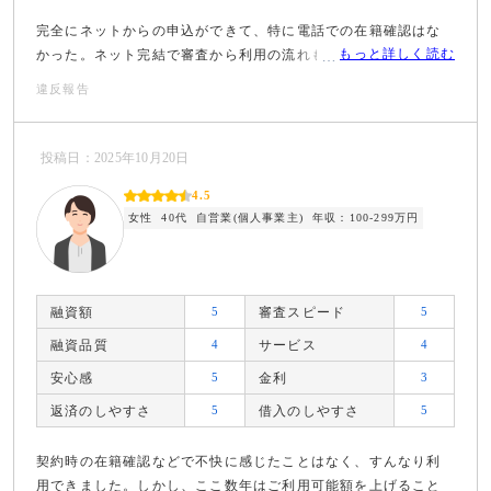
完全にネットからの申込ができて、特に電話での在籍確認はな
もっと詳しく読む
かった。ネット完結で審査から利用の流れも早かった。
違反報告
投稿日：2025年10月20日
4.5
女性
40代
自営業(個人事業主)
年収：100-299万円
融資額
5
審査スピード
5
融資品質
4
サービス
4
安心感
5
金利
3
返済のしやすさ
5
借入のしやすさ
5
契約時の在籍確認などで不快に感じたことはなく、すんなり利
用できました。しかし、ここ数年はご利用可能額を上げること