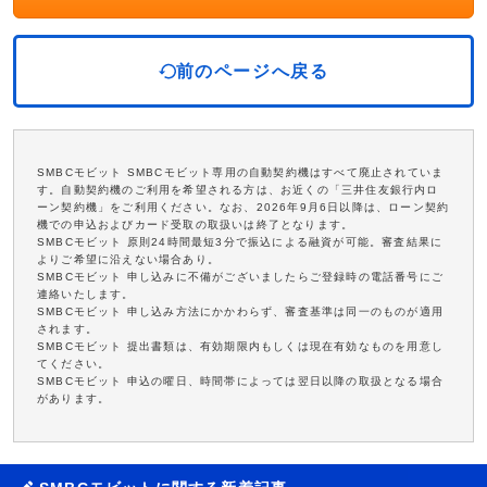
前のページへ戻る
SMBCモビット SMBCモビット専用の自動契約機はすべて廃止されていま
す。自動契約機のご利用を希望される方は、お近くの「三井住友銀行内ロ
ーン契約機」をご利用ください。なお、2026年9月6日以降は、ローン契約
機での申込およびカード受取の取扱いは終了となります。
SMBCモビット 原則24時間最短3分で振込による融資が可能。審査結果に
よりご希望に沿えない場合あり。
SMBCモビット 申し込みに不備がございましたらご登録時の電話番号にご
連絡いたします。
SMBCモビット 申し込み方法にかかわらず、審査基準は同一のものが適用
されます。
SMBCモビット 提出書類は、有効期限内もしくは現在有効なものを用意し
てください。
SMBCモビット 申込の曜日、時間帯によっては翌日以降の取扱となる場合
があります。