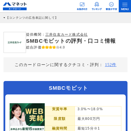
【コンテンツの広告表記に関して】
本コンテンツには、紹介している商品・商材の広告（リンク）を含む場合がありま
す。 これらの広告を経由して読者が企業ホームページを訪れ、成約が発生すると弊
社に対して企業から紹介報酬が支払われるという収益モデルです。 ただし、特定の
提供機関：
三井住友カード株式会社
商品を根拠なくPRするものではなく、当編集部の調査／ユーザーへの口コミ収集な
SMBCモビットの評判・口コミ情報
どに基づき、公平性を担保した情報提供を行っています。
>提携企業一覧
総合評価
4.0
このカードローンに関するクチコミ・評判：
152件
SMBCモビット
実質年率
3.0%〜18.0%
限度額
最大800万円
融資時間
最短15分※1