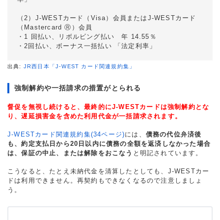
（2）J-WESTカード（Visa）会員またはJ-WESTカード
（Mastercard Ⓡ）会員
・1 回払い、リボルビング払い 年 14.55％
・2回払い、ボーナス一括払い 「法定利率」
出典:
JR西日本「J-WEST カード関連規約集」
強制解約や一括請求の措置がとられる
督促を無視し続けると、最終的にJ-WESTカードは強制解約とな
り、遅延損害金を含めた利用代金が一括請求されます。
J-WESTカード関連規約集(34ページ)
には、
債務の代位弁済後
も、約定支払日から20日以内に債務の全額を返済しなかった場合
は、保証の中止、または解除をおこなう
と明記されています。
こうなると、たとえ未納代金を清算したとしても、J-WESTカー
ドは利用できません。再契約もできなくなるので注意しましょ
う。