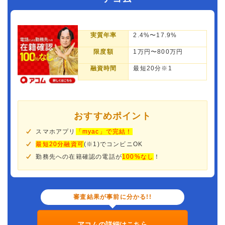
実質年率
2.4%〜17.9%
限度額
1万円〜800万円
融資時間
最短20分※1
おすすめポイント
スマホアプリ
「myac」で完結！
最短20分融資可
(※1)でコンビニOK
勤務先への在籍確認の電話が
100%なし
！
審査結果が事前に分かる!!
アコムの詳細はこちら