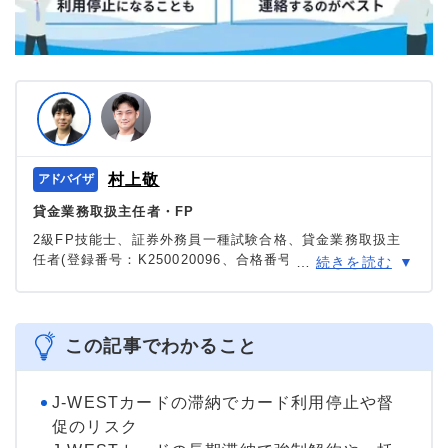
村上敬
貸金業務取扱主任者・FP
2級FP技能士、証券外務員一種試験合格、貸金業務取扱主
任者(登録番号：K250020096、合格番号：第F241000177
…
続きを読む
号)。
大学を卒業後、証券外務員一種試験に合格。カードロー
ン、FX、不動産、保険など、多くの金融領域における情報
メディアの編集・監修に携わり、実績は計2000本以上。ロ
この記事でわかること
ーン利用者へのインタビューなども多数実施し、専門知識
と事実に基づいた信頼性の高い情報発信を心がけている。
＞＞公式ページ
J-WESTカードの滞納でカード利用停止や督
促のリスク