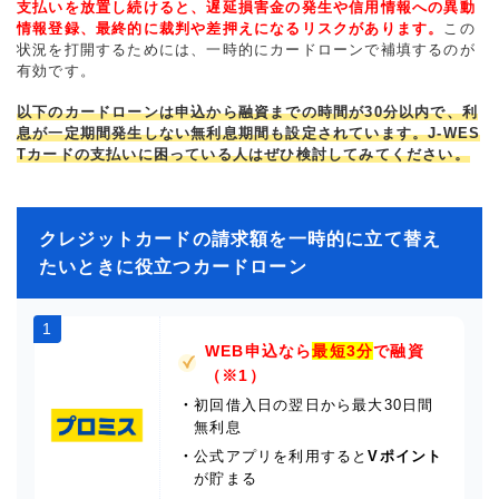
支払いを放置し続けると、遅延損害金の発生や信用情報への異動
情報登録、最終的に裁判や差押えになるリスクがあります。
この
状況を打開するためには、一時的にカードローンで補填するのが
有効です。
以下のカードローンは申込から融資までの時間が30分以内で、利
息が一定期間発生しない無利息期間も設定されています。J-WES
Tカードの支払いに困っている人はぜひ検討してみてください。
クレジットカードの請求額を一時的に立て替え
たいときに役立つカードローン
1
WEB申込なら
最短3分
で融資
（※1）
・
初回借入日の翌日から最大30日間
無利息
・
公式アプリを利用すると
Vポイント
が貯まる