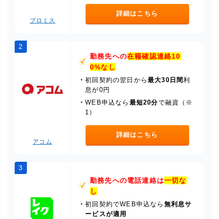
詳細はこちら
プロミス
2
勤務先への
在籍確認連絡10
0%なし
・
初回契約の翌日から
最大30日間
利
息が0円
・
WEB申込なら
最短20分
で融資（※
1）
詳細はこちら
アコム
3
勤務先への電話連絡は
一切な
し
・
初回契約でWEB申込なら
無利息サ
ービスが適用