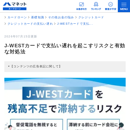
カードローン
基礎知識
その他お金の悩み
クレジットカード
クレジットカードの支払い遅れ
J-WESTカードで支払...
2026年07月15日更新
J-WESTカードで支払い遅れを起こすリスクと有効
な対処法
【コンテンツの広告表記に関して】
本コンテンツには、紹介している商品・商材の広告（リンク）を含む場合があ
ります。 これらの広告を経由して読者が企業ホームページを訪れ、成約が発生
すると弊社に対して企業から紹介報酬が支払われるという収益モデルです。 た
だし、特定の商品を根拠なくPRするものではなく、当編集部の調査／ユーザー
への口コミ収集などに基づき、公平性を担保した情報提供を行っています。
>提携企業一覧