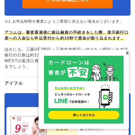
※1.お申込時間や審査によりご希望に添えない場合がございます。
アコムは、審査通過後に振込融資の手続きをした際、楽天銀行口
座への入金なら申込受付から約10秒で資金が振り込まれます。
ほかにも、三菱UFJ銀行・三井住友銀行・ゆうちょ銀行・みずほ
X
銀行の口座は約1分で振込融資ができるため、これらの口座をJ-
WESTの返済口座に設定している人は、すばやく資金を用意でき
るでしょう。
アイフル
アイフル
実質年率
3.0%〜18.0%
限度額
最大800万円