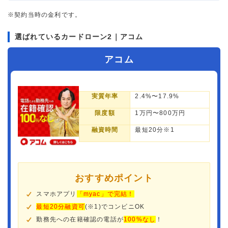
借入金額
7万円
※契約当時の金利です。
金利
年17.8%
選ばれているカードローン2｜アコム
審査時間
3時間以内
アコム
借入事実の把握
誰も知らない
実質年率
2.4%〜17.9%
重視した点
審査の容易さ
限度額
1万円〜800万円
融資時間
最短20分※1
おすすめポイント
スマホアプリ
「myac」で完結！
最短20分融資可
(※1)でコンビニOK
勤務先への在籍確認の電話が
100%なし
！