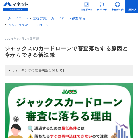
カードローン
基礎知識
カードローン審査落ち
ジャックスのカードローン...
2026年07月24日更新
ジャックスのカードローンで審査落ちする原因と
今からできる解決策
【コンテンツの広告表記に関して】
本コンテンツには、紹介している商品・商材の広告（リンク）を含む場合があ
ります。 これらの広告を経由して読者が企業ホームページを訪れ、成約が発生
すると弊社に対して企業から紹介報酬が支払われるという収益モデルです。 た
だし、特定の商品を根拠なくPRするものではなく、当編集部の調査／ユーザー
への口コミ収集などに基づき、公平性を担保した情報提供を行っています。
>提携企業一覧