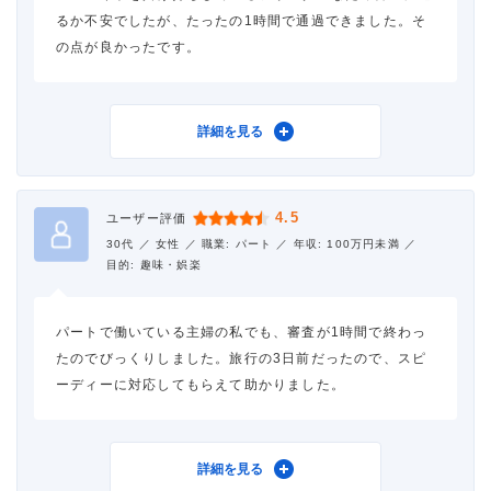
借入事実の把握
誰も知らない
るか不安でしたが、たったの1時間で通過できました。そ
の点が良かったです。
重視した点
審査の容易さ、借入スピー
ド、借入の容易さ、会社の
知名度・信頼性
利用したカードローン
アイフル
詳細を見る
借入金額
30万円
4.5
ユーザー評価
金利
年18.0%
30代 ／
女性 ／
職業: パート ／
年収: 100万円未満 ／
目的: 趣味・娯楽
審査時間
1時間以内
パートで働いている主婦の私でも、審査が1時間で終わっ
借入事実の把握
誰も知らない
たのでびっくりしました。旅行の3日前だったので、スピ
ーディーに対応してもらえて助かりました。
重視した点
審査の容易さ、借入スピー
ド
利用したカードローン
アイフル
詳細を見る