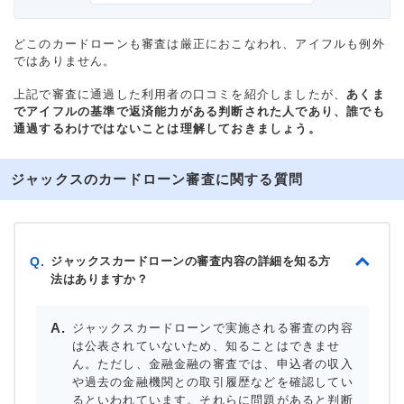
借入金額
5万円
どこのカードローンも審査は厳正におこなわれ、アイフルも例外
ではありません。
金利
年18.0%
上記で審査に通過した利用者の口コミを紹介しましたが、
あくま
でアイフルの基準で返済能力がある判断された人であり、誰でも
審査時間
1時間以内
通過するわけではないことは理解しておきましょう。
借入事実の把握
誰も知らない
ジャックスのカードローン審査に関する質問
重視した点
審査の容易さ、借入スピー
ド
ジャックスカードローンの審査内容の詳細を知る方
Q.
法はありますか？
ジャックスカードローンで実施される審査の内容
は公表されていないため、知ることはできませ
ん。ただし、金融金融の審査では、申込者の収入
や過去の金融機関との取引履歴などを確認してい
るといわれています。それらに問題があると判断