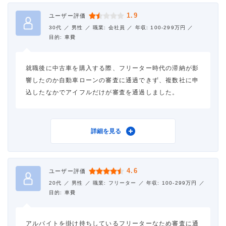
1.9
ユーザー評価
30代 ／
男性 ／
職業: 会社員 ／
年収: 100-299万円 ／
目的: 車費
就職後に中古車を購入する際、フリーター時代の滞納が影
響したのか自動車ローンの審査に通過できず、複数社に申
込したなかでアイフルだけが審査を通過しました。
利用したカードローン
アイフル
詳細を見る
借入金額
80万円
4.6
ユーザー評価
金利
年18.0%
20代 ／
男性 ／
職業: フリーター ／
年収: 100-299万円 ／
目的: 車費
審査時間
当日中
アルバイトを掛け持ちしているフリーターなため審査に通