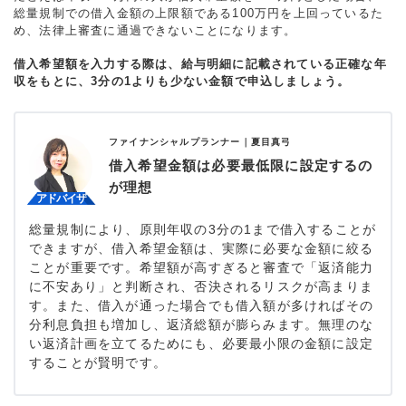
総量規制での借入金額の上限額である100万円を上回っているた
め、法律上審査に通過できないことになります。
借入希望額を入力する際は、給与明細に記載されている正確な年
収をもとに、3分の1よりも少ない金額で申込しましょう。
ファイナンシャルプランナー｜
夏目真弓
借入希望金額は必要最低限に設定するの
が理想
総量規制により、原則年収の3分の1まで借入することが
できますが、借入希望金額は、実際に必要な金額に絞る
ことが重要です。希望額が高すぎると審査で「返済能力
に不安あり」と判断され、否決されるリスクが高まりま
す。また、借入が通った場合でも借入額が多ければその
分利息負担も増加し、返済総額が膨らみます。無理のな
い返済計画を立てるためにも、必要最小限の金額に設定
することが賢明です。