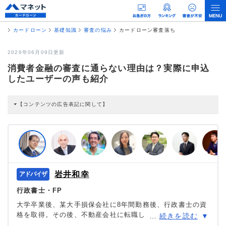
カードローン
基礎知識
審査の悩み
カードローン審査落ち
2026年06月09日更新
消費者金融の審査に通らない理由は？実際に申込
したユーザーの声も紹介
【コンテンツの広告表記に関して】
本コンテンツには、紹介している商品・商材の広告（リンク）を含む場合があ
ります。 これらの広告を経由して読者が企業ホームページを訪れ、成約が発生
すると弊社に対して企業から紹介報酬が支払われるという収益モデルです。 た
だし、特定の商品を根拠なくPRするものではなく、当編集部の調査／ユーザー
への口コミ収集などに基づき、公平性を担保した情報提供を行っています。
>提携企業一覧
岩井和幸
行政書士・FP
大学卒業後、某大手損保会社に8年間勤務後、行政書士の資
格を取得。その後、不動産会社に転職し、在職中に
宅地建
…
続きを読む
物取引士
の資格を取得。賃貸物件の仲介、家賃管理、リフ