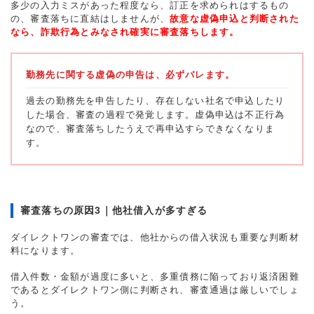
多少の入力ミスがあった程度なら、訂正を求められはするもの
の、審査落ちに直結はしませんが、
故意な虚偽申込と判断された
なら、詐欺行為とみなされ確実に審査落ちします。
勤務先に関する虚偽の申告は、必ずバレます。
過去の勤務先を申告したり、存在しない社名で申込したり
した場合、審査の過程で発覚します。虚偽申込は不正行為
なので、審査落ちしたうえで再申込すらできなくなりま
す。
審査落ちの原因3｜他社借入が多すぎる
ダイレクトワンの審査では、他社からの借入状況も重要な判断材
料になります。
借入件数・金額が過度に多いと、多重債務に陥っており返済困難
であるとダイレクトワン側に判断され、審査通過は厳しいでしょ
う。