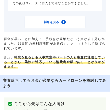
その後はスムーズに借入まで進むことができました。
借入事実の把握
誰も知らない
重視した点
借入スピード
利用したカードローン
ダイレクトワン
詳細を見る
借入金額
10万円
審査が早いことに加えて、手続きが簡単だという声が多く見られ
ました。55日間の無利息期間がある点も、メリットとして挙げら
金利
年18.0%
れています。
また、
審査時間
職業を見ると個人事業主やパートの人も審査に通過してい
当日中
ることから、柔軟に対応している消費者金融であることがうかが
えます。
借入事実の把握
誰も知らない
審査落ちしてもお金が必要ならカードローンを検討してみ
重視した点
借入スピード
よう
ここから先はこんな人向け