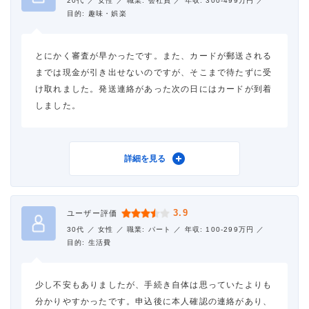
20代 ／
女性 ／
職業: 会社員 ／
年収: 300-499万円 ／
目的: 趣味・娯楽
金利
年18.0%
とにかく審査が早かったです。また、カードが郵送される
審査時間
当日中
までは現金が引き出せないのですが、そこまで待たずに受
け取れました。発送連絡があった次の日にはカードが到着
借入事実の把握
誰も知らない
しました。
重視した点
審査の容易さ
利用したカードローン
ダイレクトワン
詳細を見る
3.9
ユーザー評価
借入金額
30万円
30代 ／
女性 ／
職業: パート ／
年収: 100-299万円 ／
目的: 生活費
金利
年18.0%
少し不安もありましたが、手続き自体は思っていたよりも
審査時間
当日中
分かりやすかったです。申込後に本人確認の連絡があり、