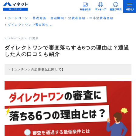
カードローン
基礎知識
金融機関
消費者金融
中小消費者金融
ダイレクトワンで審査落ち...
2026年07月23日更新
ダイレクトワンで審査落ちする6つの理由は？通過
した人の口コミも紹介
【コンテンツの広告表記に関して】
本コンテンツには、紹介している商品・商材の広告（リンク）を含む場合があ
ります。 これらの広告を経由して読者が企業ホームページを訪れ、成約が発生
すると弊社に対して企業から紹介報酬が支払われるという収益モデルです。 た
だし、特定の商品を根拠なくPRするものではなく、当編集部の調査／ユーザー
への口コミ収集などに基づき、公平性を担保した情報提供を行っています。
>提携企業一覧