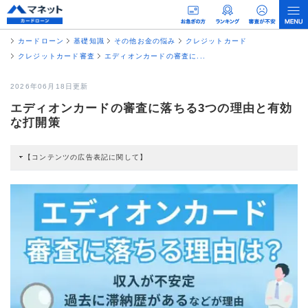
カードローン
基礎知識
その他お金の悩み
クレジットカード
クレジットカード審査
エディオンカードの審査に...
2026年06月18日更新
エディオンカードの審査に落ちる3つの理由と有効
な打開策
【コンテンツの広告表記に関して】
本コンテンツには、紹介している商品・商材の広告（リンク）を含む場合があ
ります。 これらの広告を経由して読者が企業ホームページを訪れ、成約が発生
すると弊社に対して企業から紹介報酬が支払われるという収益モデルです。 た
だし、特定の商品を根拠なくPRするものではなく、当編集部の調査／ユーザー
への口コミ収集などに基づき、公平性を担保した情報提供を行っています。
>提携企業一覧