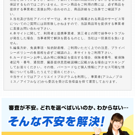
保証するものではございません。ローン商品をご利用の際には、必ず商品を
提供する事業者に直接お問い合わせの上、商品詳細をご自身でご確認下さ
い。
3.当社及び当社アドバイザーでは、本サイトに掲載される商品やサービス等
についてのご質問には回答致しかねますので、当該商品等を提供する事業者
に直接お問い合わせ下さい。
4.本サイトに関して、利用者と提携事業者、第三者との間で紛争やトラブル
が発生した場合、当事者間で解決を図るものとし、当社は一切責任を負いま
せん。
5.編集方針、免責事項・知的財産権、ご利用いただく上での注意、プライバ
シーポリシーの各規程を必ずご確認の上、本サイトをご利用下さい。
6.カードローンお申し込み時に保険証を提出する場合、保険者番号、被保険
者記号・番号、通院歴、臓器提供意思確認欄に記載がある場合はマスキング
してお送りください。その他、バーコードなど個人情報にアクセス可能な情
報についても隠したうえでご提出ください。
※当サイトではアフィリエイトプログラムを利用し、事業者(アコム／プロ
ミス／アイフルなど)から委託を受け広告収益を得て運営しております。