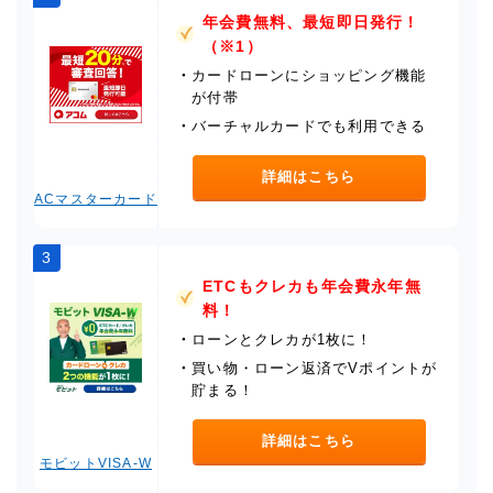
年会費無料、最短即日発行！
（※1）
・
カードローンにショッピング機能
が付帯
・
バーチャルカードでも利用できる
詳細はこちら
ACマスターカード
3
ETCもクレカも年会費永年無
料！
・
ローンとクレカが1枚に！
・
買い物・ローン返済でVポイントが
貯まる！
詳細はこちら
モビットVISA-W