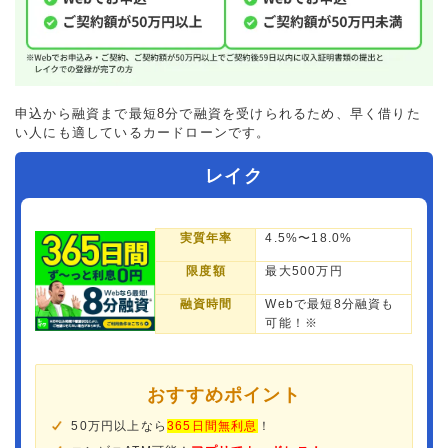
申込から融資まで最短8分で融資を受けられるため、早く借りた
い人にも適しているカードローンです。
レイク
実質年率
4.5%〜18.0%
限度額
最大500万円
融資時間
Webで最短8分融資も
可能！※
おすすめポイント
50万円以上なら
365日間無利息
！