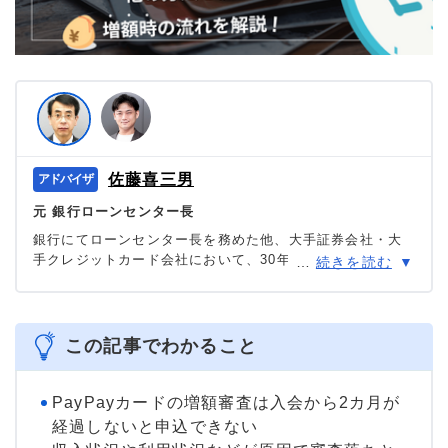
佐藤喜三男
元 銀行ローンセンター長
銀行にてローンセンター長を務めた他、大手証券会社・大
手クレジットカード会社において、30年に渡り審査を中心
…
続きを読む
に様々な職種を担当。現在は「共生プランニング」の代表
を務め、ファイナンシャルプランナー兼相続診断士とし
て、多くの消費者の力になっている。
＞＞公式ページ
この記事でわかること
PayPayカードの増額審査は入会から2カ月が
経過しないと申込できない