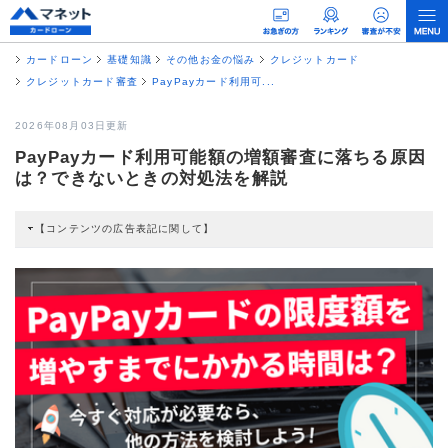
カードローン
基礎知識
その他お金の悩み
クレジットカード
クレジットカード審査
PayPayカード利用可...
2026年08月03日更新
PayPayカード利用可能額の増額審査に落ちる原因
は？できないときの対処法を解説
【コンテンツの広告表記に関して】
本コンテンツには、紹介している商品・商材の広告（リンク）を含む場合があ
ります。 これらの広告を経由して読者が企業ホームページを訪れ、成約が発生
すると弊社に対して企業から紹介報酬が支払われるという収益モデルです。 た
だし、特定の商品を根拠なくPRするものではなく、当編集部の調査／ユーザー
への口コミ収集などに基づき、公平性を担保した情報提供を行っています。
>提携企業一覧