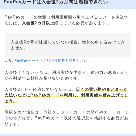
PayPayカードは入会後2カ月間は増額できない
PayPayカードの増額（利用限度額を引き上げること）を申込す
るには、
入会後2カ月以上
経っている必要があります。
入会後2カ月が経過していない場合、増枠の申し込みはでき
ません。
出典:
PayPayカード「ご利用可能枠を増枠したい」
入会後間もないうちは、利用実績が少なく、信用力があるかどう
かを判断する材料が足りないためです。
入会後2カ月が経過していない人は、
日々の買い物やまとまった
支払いなどにPayPayカードを利用し、利用実績を積み上げまし
ょう。
増額を急ぐ場合は、他社クレジットカードの発行や
カードローン
での借入
など、PayPayカード以外の選択肢を検討する必要があ
ります。