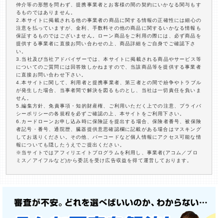
仲介等の形態を問わず、提携事業者とお客様の間の契約にいかなる関与もす
るものではありません。
2.本サイトに掲載される他の事業者の商品に関する情報の正確性には細心の
注意を払っていますが、金利、手数料その他の商品に関するいかなる情報も
保証するものではございません。ローン商品をご利用の際には、必ず商品を
提供する事業者に直接お問い合わせの上、商品詳細をご自身でご確認下さ
い。
3.当社及び当社アドバイザーでは、本サイトに掲載される商品やサービス等
についてのご質問には回答致しかねますので、当該商品等を提供する事業者
に直接お問い合わせ下さい。
4.本サイトに関して、利用者と提携事業者、第三者との間で紛争やトラブル
が発生した場合、当事者間で解決を図るものとし、当社は一切責任を負いま
せん。
5.編集方針、免責事項・知的財産権、ご利用いただく上での注意、プライバ
シーポリシーの各規程を必ずご確認の上、本サイトをご利用下さい。
6.カードローンお申し込み時に保険証を提出する場合、保険者番号、被保険
者記号・番号、通院歴、臓器提供意思確認欄に記載がある場合はマスキング
してお送りください。その他、バーコードなど個人情報にアクセス可能な情
報についても隠したうえでご提出ください。
※当サイトではアフィリエイトプログラムを利用し、事業者(アコム／プロ
ミス／アイフルなど)から委託を受け広告収益を得て運営しております。