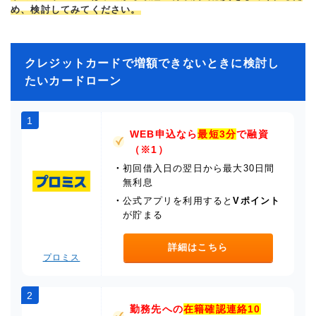
め、検討してみてください。
クレジットカードで増額できないときに検討し
たいカードローン
1
WEB申込なら
最短3分
で融資
（※1）
・
初回借入日の翌日から最大30日間
無利息
・
公式アプリを利用すると
Vポイント
が貯まる
詳細はこちら
プロミス
2
勤務先への
在籍確認連絡10