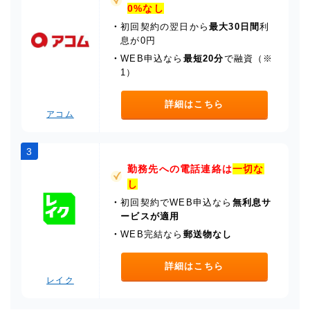
0%なし
・
初回契約の翌日から
最大30日間
利
息が0円
・
WEB申込なら
最短20分
で融資（※
1）
詳細はこちら
アコム
3
勤務先への電話連絡は
一切な
し
・
初回契約でWEB申込なら
無利息サ
ービスが適用
・
WEB完結なら
郵送物なし
詳細はこちら
レイク