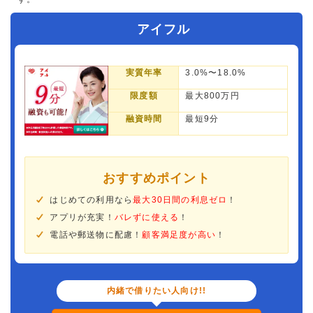
アイフル
実質年率
3.0%〜18.0%
限度額
最大800万円
融資時間
最短9分
おすすめポイント
はじめての利用なら
最大30日間の利息ゼロ
！
アプリが充実！
バレずに使える
！
電話や郵送物に配慮！
顧客満足度が高い
！
内緒で借りたい人向け!!