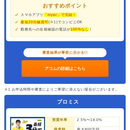
おすすめポイント
スマホアプリ
「myac」で完結！
最短20分融資可
(※1)でコンビニOK
勤務先への在籍確認の電話が
100%なし
！
審査結果が事前に分かる!!
アコムの詳細はこちら
※1.お申込時間や審査によりご希望に添えない場合がございます。
プロミス
実質年率
2.5%〜18.0%
限度額
最大800万円