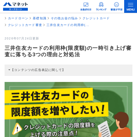
カードローン
基礎知識
その他お金の悩み
クレジットカード
クレジットカード審査
三井住友カードの利用枠(...
2026年07月24日更新
三井住友カードの利用枠(限度額)の一時引き上げ審
査に落ちる3つの理由と対処法
【コンテンツの広告表記に関して】
本コンテンツには、紹介している商品・商材の広告（リンク）を含む場合があ
ります。 これらの広告を経由して読者が企業ホームページを訪れ、成約が発生
すると弊社に対して企業から紹介報酬が支払われるという収益モデルです。 た
だし、特定の商品を根拠なくPRするものではなく、当編集部の調査／ユーザー
への口コミ収集などに基づき、公平性を担保した情報提供を行っています。
>提携企業一覧