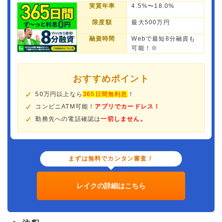
実質年率
4.5%〜18.0%
限度額
最大500万円
融資時間
Webで最短8分融資も
可能！※
おすすめポイント
50万円以上なら
365日間無利息
！
コンビニATM可能！
アプリでカードレス！
勤務先への電話確認は
一切しません。
まずは無料でカンタン審査！
レイクの詳細はこちら