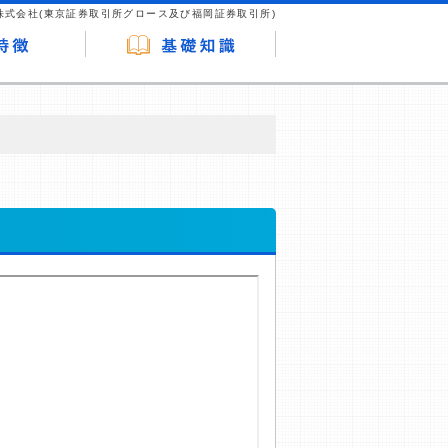
株式会社(東京証券取引所グロース及び福岡証券取引所)
が企業ホームページを訪れ、成約が発生する
はなく、当編集部の調査／ユーザーへの口コ