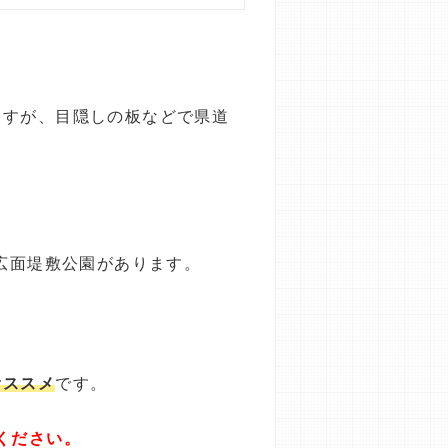
ますが、目隠しの板などで県道
広面堤敷公園があります。
オススメ
です。
ください。