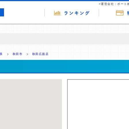
>運営会社：ポート
の広告（リンク）を含む場合があります。 これらの広告を経由して読者
るという収益モデルです。 ただし、特定の商品を根拠なくPRするもので
県
秋田市
秋田広面店
報提供を行っています。