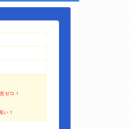
利息ゼロ
！
高い
！