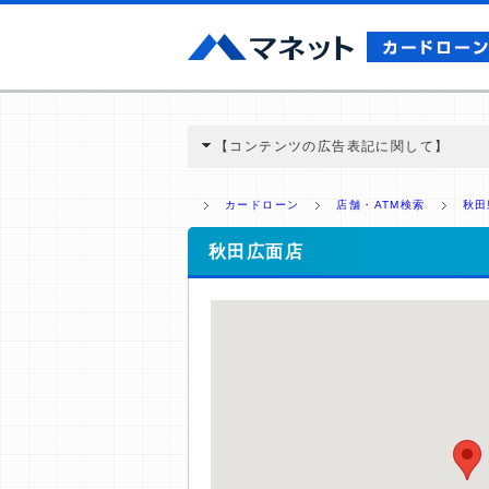
【コンテンツの広告表記に関して】
本コンテンツには、紹介している商品・商材
と弊社に対して企業から紹介報酬が支払われ
カードローン
店舗・ATM検索
秋田
ミ収集などに基づき、公平性を担保した情
>提携企業一覧
秋田広面店