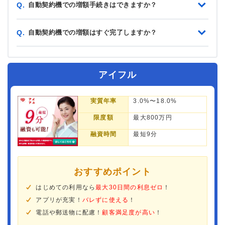
自動契約機での増額手続きはできますか？
Q.
自動契約機での増額はすぐ完了しますか？
Q.
アイフル
実質年率
3.0%〜18.0%
限度額
最大800万円
融資時間
最短9分
おすすめポイント
はじめての利用なら
最大30日間の利息ゼロ
！
アプリが充実！
バレずに使える
！
電話や郵送物に配慮！
顧客満足度が高い
！