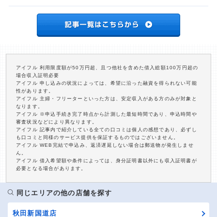
アイフル 利用限度額が50万円超、且つ他社を含めた借入総額100万円超の
場合収入証明必要
アイフル 申し込みの状況によっては、希望に沿った融資を得られない可能
性があります。
アイフル 主婦・フリーターといった方は、安定収入がある方のみが対象と
なります。
アイフル ※申込手続き完了時点から計測した最短時間であり、申込時間や
審査状況などにより異なります。
アイフル 記事内で紹介している全ての口コミは個人の感想であり、必ずし
も口コミと同様のサービス提供を保証するものではございません。
アイフル WEB完結で申込み、返済遅延しない場合は郵送物が発生しませ
ん。
アイフル 借入希望額や条件によっては、身分証明書以外にも収入証明書が
必要となる場合があります。
同じエリアの他の店舗を探す
秋田新国道店