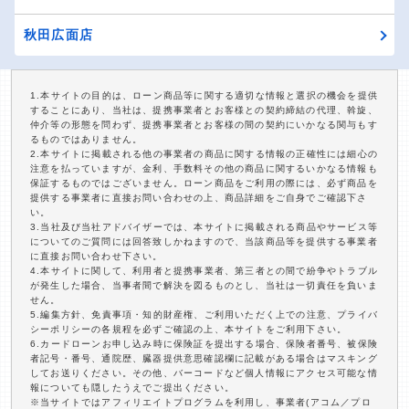
秋田広面店
1.本サイトの目的は、ローン商品等に関する適切な情報と選択の機会を提供
することにあり、当社は、提携事業者とお客様との契約締結の代理、斡旋、
仲介等の形態を問わず、提携事業者とお客様の間の契約にいかなる関与もす
るものではありません。
2.本サイトに掲載される他の事業者の商品に関する情報の正確性には細心の
注意を払っていますが、金利、手数料その他の商品に関するいかなる情報も
保証するものではございません。ローン商品をご利用の際には、必ず商品を
提供する事業者に直接お問い合わせの上、商品詳細をご自身でご確認下さ
い。
3.当社及び当社アドバイザーでは、本サイトに掲載される商品やサービス等
についてのご質問には回答致しかねますので、当該商品等を提供する事業者
に直接お問い合わせ下さい。
4.本サイトに関して、利用者と提携事業者、第三者との間で紛争やトラブル
が発生した場合、当事者間で解決を図るものとし、当社は一切責任を負いま
せん。
5.編集方針、免責事項・知的財産権、ご利用いただく上での注意、プライバ
シーポリシーの各規程を必ずご確認の上、本サイトをご利用下さい。
6.カードローンお申し込み時に保険証を提出する場合、保険者番号、被保険
者記号・番号、通院歴、臓器提供意思確認欄に記載がある場合はマスキング
してお送りください。その他、バーコードなど個人情報にアクセス可能な情
報についても隠したうえでご提出ください。
※当サイトではアフィリエイトプログラムを利用し、事業者(アコム／プロ