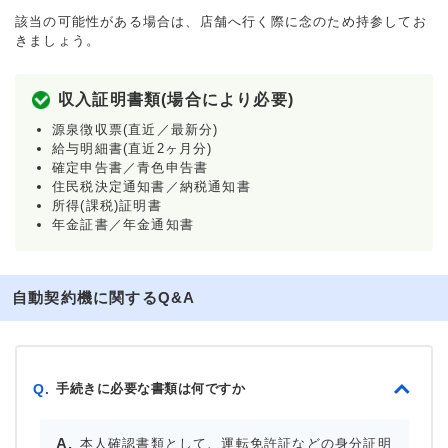
該当の可能性がある場合は、店舗へ行く際に念のため持参してお
きましょう。
収入証明書類(場合により必要)
源泉徴収票(直近／最新分)
給与明細書(直近2ヶ月分)
確定申告書／青色申告書
住民税決定通知書／納税通知書
所得(課税)証明書
年金証書／年金通知書
自動契約機に関するQ&A
手続きに必要な書類は何ですか
Q.
本人確認書類として、運転免許証などの身分証明