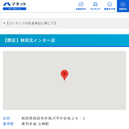
【コンテンツの広告表記に関して】
本コンテンツには、紹介している商品・商材の広告（リンク）を含む場合がありま
す。 これらの広告を経由して読者が企業ホームページを訪れ、成約が発生すると弊
社に対して企業から紹介報酬が支払われるという収益モデルです。 ただし、特定の
【閉店】秋田北インター店
商品を根拠なくPRするものではなく、当編集部の調査／ユーザーへの口コミ収集な
どに基づき、公平性を担保した情報提供を行っています。
>提携企業一覧
住所
秋田県秋田市外旭川字中谷地２８－１
最寄駅
奥羽本線 土崎駅