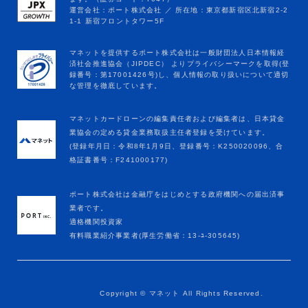
マネットカードローンの編集責任者および編集者は、日本貸金
業協会の定める貸金業務取扱主任者登録を受けています。
(登録年月日：令和8年1月9日、登録番号：K250020096、合
格証書番号：F241000177)
ポート株式会社は金融庁をはじめとする政府機関への届出済事
業者です。
適格機関投資家
有料職業紹介事業者(厚生労働省：13-ﾕ-305645)