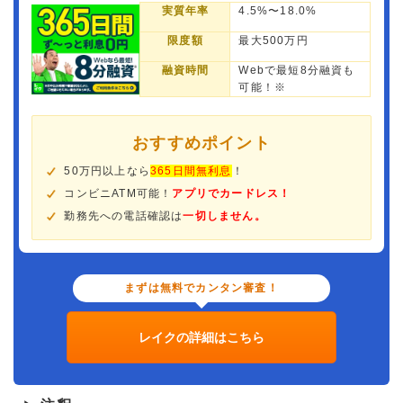
実質年率
4.5%〜18.0%
限度額
最大500万円
融資時間
Webで最短8分融資も
可能！※
おすすめポイント
50万円以上なら
365日間無利息
！
コンビニATM可能！
アプリでカードレス！
勤務先への電話確認は
一切しません。
まずは無料でカンタン審査！
レイクの詳細はこちら