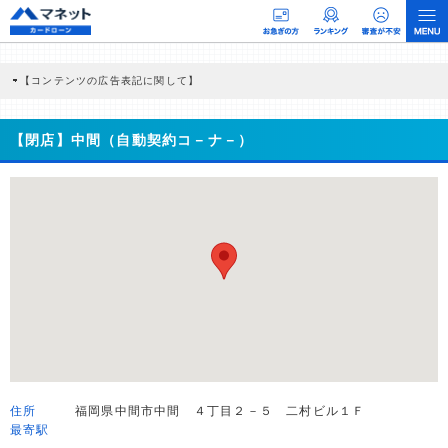
【コンテンツの広告表記に関して】
本コンテンツには、紹介している商品・商材の広告（リンク）を含む場合がありま
す。 これらの広告を経由して読者が企業ホームページを訪れ、成約が発生すると弊
社に対して企業から紹介報酬が支払われるという収益モデルです。 ただし、特定の
【閉店】中間（自動契約コ－ナ－）
商品を根拠なくPRするものではなく、当編集部の調査／ユーザーへの口コミ収集な
どに基づき、公平性を担保した情報提供を行っています。
>提携企業一覧
住所
福岡県中間市中間 ４丁目２－５ 二村ビル１Ｆ
最寄駅