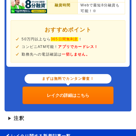
融資時間
Webで最短8分融資も
可能！※
おすすめポイント
50万円以上なら
365日間無利息
！
コンビニATM可能！
アプリでカードレス！
勤務先への電話確認は
一切しません。
まずは無料でカンタン審査！
レイクの詳細はこちら
注釈
▶
レイクに関する新着記事一覧