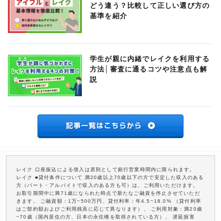
どう違う？比較して正しい選び方の
基準を紹介
学生が親に内緒でレイクを利用する
方法│審査に通るコツや注意点も解
説
レイク 口座振込による借入は原則として銀行営業時間内に限られます。
レイク ■貸付条件について 満20歳以上70歳以下の方で安定した収入のある
方（パート・アルバイトで収入のある方も可）は、ご利用いただけます。
お取引期間中に満71歳になられた時点で新たなご融資を停止させていただ
きます。 ご融資額：1万~500万円、貸付利率：年4.5~18.0% （貸付利率
はご契約額およびご利用残高に応じて異なります）、 ご利用対象：満20歳
~70歳（国内居住の方、日本の永住権を取得されている方）、 遅延損害