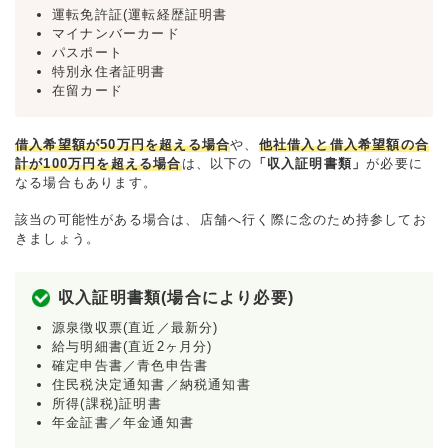
運転免許証(運転経歴証明書
マイナンバーカード
パスポート
特別永住者証明書
在留カード
借入希望額が50万円を超える場合
や、
他社借入と借入希望額の合
計が100万円を超える場合
は、以下の
「収入証明書類」
が必要に
なる場合もあります。
該当の可能性がある場合は、店舗へ行く際に念のため持参してお
きましょう。
収入証明書類(場合により必要)
源泉徴収票(直近／最新分)
給与明細書(直近2ヶ月分)
確定申告書／青色申告書
住民税決定通知書／納税通知書
所得(課税)証明書
年金証書／年金通知書