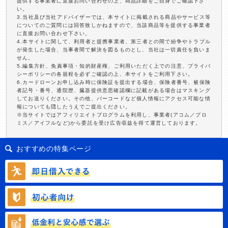
提供する事業者に直接お問い合わせの上、商品詳細をご自身でご確認下さ
い。
3.当社及び当社アドバイザーでは、本サイトに掲載される商品やサービス等
についてのご質問には回答致しかねますので、当該商品等を提供する事業者
に直接お問い合わせ下さい。
4.本サイトに関して、利用者と提携事業者、第三者との間で紛争やトラブル
が発生した場合、当事者間で解決を図るものとし、当社は一切責任を負いま
せん。
5.編集方針、免責事項・知的財産権、ご利用いただく上での注意、プライバ
シーポリシーの各規程を必ずご確認の上、本サイトをご利用下さい。
6.カードローンお申し込み時に保険証を提出する場合、保険者番号、被保険
者記号・番号、通院歴、臓器提供意思確認欄に記載がある場合はマスキング
してお送りください。その他、バーコードなど個人情報にアクセス可能な情
報についても隠したうえでご提出ください。
※当サイトではアフィリエイトプログラムを利用し、事業者(アコム／プロ
ミス／アイフルなど)から委託を受け広告収益を得て運営しております。
おすすめの特集ページ