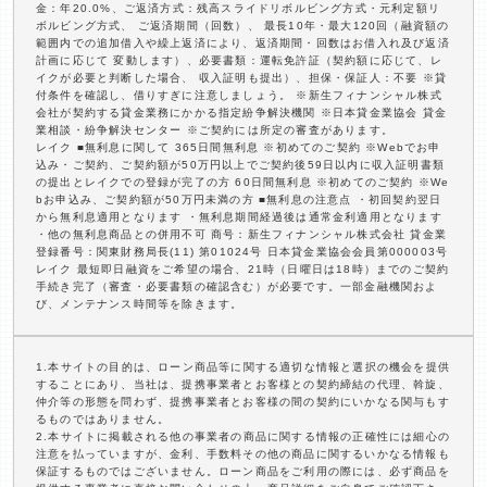
金：年20.0%、ご返済方式：残高スライドリボルビング方式・元利定額リ
ボルビング方式、 ご返済期間（回数）、 最長10年・最大120回（融資額の
範囲内での追加借入や繰上返済により、返済期間・回数はお借入れ及び返済
計画に応じて 変動します）、必要書類：運転免許証（契約額に応じて、レ
イクが必要と判断した場合、 収入証明も提出）、担保・保証人：不要 ※貸
付条件を確認し、借りすぎに注意しましょう。 ※新生フィナンシャル株式
会社が契約する貸金業務にかかる指定紛争解決機関 ※日本貸金業協会 貸金
業相談・紛争解決センター ※ご契約には所定の審査があります。
レイク ■無利息に関して 365日間無利息 ※初めてのご契約 ※Webでお申
込み・ご契約、ご契約額が50万円以上でご契約後59日以内に収入証明書類
の提出とレイクでの登録が完了の方 60日間無利息 ※初めてのご契約 ※We
bお申込み、ご契約額が50万円未満の方 ■無利息の注意点 ・初回契約翌日
から無利息適用となります ・無利息期間経過後は通常金利適用となります
・他の無利息商品との併用不可 商号：新生フィナンシャル株式会社 貸金業
登録番号：関東財務局長(11) 第01024号 日本貸金業協会会員第000003号
レイク 最短即日融資をご希望の場合、21時（日曜日は18時）までのご契約
手続き完了（審査・必要書類の確認含む）が必要です。一部金融機関およ
び、メンテナンス時間等を除きます。
1.本サイトの目的は、ローン商品等に関する適切な情報と選択の機会を提供
することにあり、当社は、提携事業者とお客様との契約締結の代理、斡旋、
仲介等の形態を問わず、提携事業者とお客様の間の契約にいかなる関与もす
るものではありません。
2.本サイトに掲載される他の事業者の商品に関する情報の正確性には細心の
注意を払っていますが、金利、手数料その他の商品に関するいかなる情報も
保証するものではございません。ローン商品をご利用の際には、必ず商品を