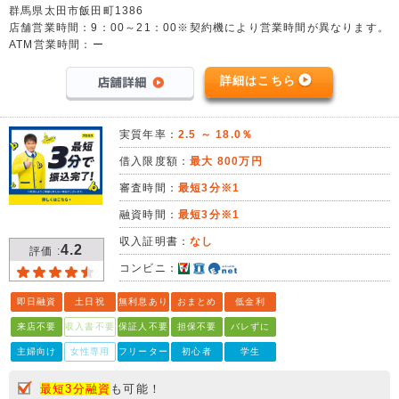
群馬県太田市飯田町1386
店舗営業時間：9：00～21：00※契約機により営業時間が異なります。
ATM営業時間：ー
詳細はこちら
実質年率：
2.5 ～ 18.0％
借入限度額：
最大 800万円
審査時間：
最短3分※1
融資時間：
最短3分※1
収入証明書：
なし
4.2
評価 :
コンビニ：
即日融資
土日祝
無利息あり
おまとめ
低金利
来店不要
収入書不要
保証人不要
担保不要
バレずに
主婦向け
女性専用
フリーター
初心者
学生
最短3分融資
も可能！