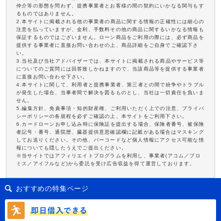
仲介等の形態を問わず、提携事業者とお客様の間の契約にいかなる関与もす
るものではありません。
2.本サイトに掲載される他の事業者の商品に関する情報の正確性には細心の
注意を払っていますが、金利、手数料その他の商品に関するいかなる情報も
保証するものではございません。ローン商品をご利用の際には、必ず商品を
提供する事業者に直接お問い合わせの上、商品詳細をご自身でご確認下さ
い。
3.当社及び当社アドバイザーでは、本サイトに掲載される商品やサービス等
についてのご質問には回答致しかねますので、当該商品等を提供する事業者
に直接お問い合わせ下さい。
4.本サイトに関して、利用者と提携事業者、第三者との間で紛争やトラブル
が発生した場合、当事者間で解決を図るものとし、当社は一切責任を負いま
せん。
5.編集方針、免責事項・知的財産権、ご利用いただく上での注意、プライバ
シーポリシーの各規程を必ずご確認の上、本サイトをご利用下さい。
6.カードローンお申し込み時に保険証を提出する場合、保険者番号、被保険
者記号・番号、通院歴、臓器提供意思確認欄に記載がある場合はマスキング
してお送りください。その他、バーコードなど個人情報にアクセス可能な情
報についても隠したうえでご提出ください。
※当サイトではアフィリエイトプログラムを利用し、事業者(アコム／プロ
ミス／アイフルなど)から委託を受け広告収益を得て運営しております。
おすすめの特集ページ