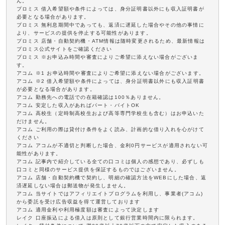
ん。
プロミス 借入希望額や条件によっては、身分証明書以外にも収入証明書が
必要となる場合があります。
プロミス 無利息期間中であっても、返済に遅延した場合やその他の事情に
より、サービスの提供を停止する可能性があります。
プロミス 店舗・自動契約機・ATM情報は随時変更されるため、最新情報は
プロミス公式サイトをご確認ください
プロミス ※お申込み時間や審査によりご希望に添えない場合がございま
す。
アコム ※1 お申込時間や審査によりご希望に添えない場合がございます。
アコム ※2 借入希望額や条件によっては、身分証明書以外にも収入証明書
が必要となる場合があります。
アコム 勤務先への電話での在籍確認は100％ありません。
アコム 安定した収入があればパート・バイトOK
アコム 高校生（定時制高校生および高等専門学校生も含む）はお申込いた
だけません。
アコム ご利用の際は貸付け条件をよく読み、計画的な借り入れを心がけて
ください
アコム アコムが不適切と判断した場合、金利0円サービスが適用されない可
能性があります。
アコム 記事内で紹介している全ての口コミは個人の感想であり、必ずしも
口コミと同様のサービス提供を保証するものではございません。
アコム 店舗・自動契約機で契約し、明細の確認方法をWEBにした場合、返
済遅延しない場合は郵送物が発生しません。
アコム 当サイトではアフィリエイトプログラムを利用し、事業者(アコム)
から委託を受け広告収益を得て運営しております
アコム 適用金利や利用極度額は審査によって決定します
レイク 口座振込による借入は原則として銀行営業時間内に限られます。