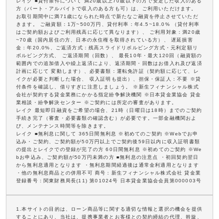
レイク ■貸付条件について 満20歳以上70歳以下の方で安定した収入のある
方（パート・アルバイトで収入のある方も可）は、ご利用いただけます。
お取引期間中に満71歳になられた時点で新たなご融資を停止させていただ
きます。 ご融資額：1万~500万円、貸付利率：年4.5~18.0% （貸付利率
はご契約額およびご利用残高に応じて異なります）、 ご利用対象：満20歳
~70歳（国内居住の方、日本の永住権を取得されている方）、 遅延損害
金：年20.0%、ご返済方式：残高スライドリボルビング方式・元利定額リ
ボルビング方式、 ご返済期間（回数）、 最長10年・最大120回（融資額の
範囲内での追加借入や繰上返済により、返済期間・回数はお借入れ及び返済
計画に応じて 変動します）、必要書類：運転免許証（契約額に応じて、レ
イクが必要と判断した場合、 収入証明も提出）、担保・保証人：不要 ※貸
付条件を確認し、借りすぎに注意しましょう。 ※新生フィナンシャル株式
会社が契約する貸金業務にかかる指定紛争解決機関 ※日本貸金業協会 貸金
業相談・紛争解決センター ※ご契約には所定の審査があります。
レイク 最短即日融資をご希望の場合、21時（日曜日は18時）までのご契約
手続き完了（審査・必要書類の確認含む）が必要です。一部金融機関およ
び、メンテナンス時間等を除きます。
レイク ■無利息に関して 365日間無利息 ※初めてのご契約 ※Webでお申
込み・ご契約、ご契約額が50万円以上でご契約後59日以内に収入証明書類
の提出とレイクでの登録が完了の方 60日間無利息 ※初めてのご契約 ※We
bお申込み、ご契約額が50万円未満の方 ■無利息の注意点 ・初回契約翌日
から無利息適用となります ・無利息期間経過後は通常金利適用となります
・他の無利息商品との併用不可 商号：新生フィナンシャル株式会社 貸金業
登録番号：関東財務局長(11) 第01024号 日本貸金業協会会員第000003号
1.本サイトの目的は、ローン商品等に関する適切な情報と選択の機会を提供
することにあり、当社は、提携事業者とお客様との契約締結の代理、斡旋、