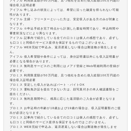
アイフル 利用限度額が50万円超、且つ他社を含めた借入総額100万円超の
場合収入証明必要
アイフル 申し込みの状況によっては、希望に沿った融資を得られない可能
性があります。
アイフル 主婦・フリーターといった方は、安定収入がある方のみが対象と
なります。
アイフル ※申込手続き完了時点から計測した最短時間であり、申込時間や
審査状況などにより異なります。
アイフル 記事内で紹介している全ての口コミは個人の感想であり、必ずし
も口コミと同様のサービス提供を保証するものではございません。
アイフル WEB完結で申込み、返済遅延しない場合は郵送物が発生しませ
ん。
アイフル 借入希望額や条件によっては、身分証明書以外にも収入証明書が
必要となる場合があります。
プロミス 無利息サービスのご利用にはメアド登録とWeb明細利用の登録が
必要です。
プロミス 利用限度額が50万円超、且つ他社を含めた借入総額100万円超の
場合収入証明必要
プロミス 安定した収入があればパート・バイトOK
プロミス 運転免許証を提出できない方は、顔写真付きの本人確認書類をご
提出ください。
プロミス 無利息期間中に、残高に応じた返済額のご入金が必要となりま
す。
プロミス お申込時の年齢が18歳および19歳の場合は、収入証明書類のご提
出が必須となります。
プロミス 記事内で紹介している全ての口コミは個人の感想であり、必ずし
も口コミと同様のサービス提供を保証するものではございません。
プロミス WEB完結で申込み、返済遅延しない場合は郵送物が発生しませ