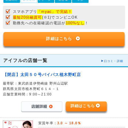
スマホアプリ
「myac」で完結！
最短20分融資可
(※1)でコンビニOK
勤務先への在籍確認の電話が
100%なし
！
詳細はこちら
アイフルの店舗一覧
口コミ・詳細
【閉店】太田５０号バイパス植木野町店
最寄駅：東武鉄道伊勢崎線 野州山辺駅
群馬県太田市植木野町６１４－１
店舗営業時間：9:00～21:00
詳細はこちら
実質年率：
3.0 ～ 18.0％