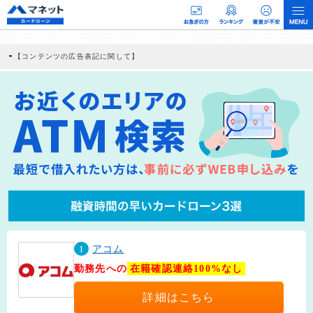
【コンテンツの広告表記に関して】
本コンテンツには、紹介している商品・商材の広告（リンク）を含む場合がありま
す。 これらの広告を経由して読者が企業ホームページを訪れ、成約が発生すると弊
社に対して企業から紹介報酬が支払われるという収益モデルです。 ただし、特定の
商品を根拠なくPRするものではなく、当編集部の調査／ユーザーへの口コミ収集な
どに基づき、公平性を担保した情報提供を行っています。
>提携企業一覧
1
アコム
勤務先への
在籍確認連絡100%なし
詳細はこちら