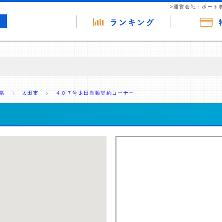
>運営会社：ポート
の広告（リンク）を含む場合があります。 これらの広告を経由して読者
るという収益モデルです。 ただし、特定の商品を根拠なくPRするもので
県
太田市
４０７号太田自動契約コーナー
報提供を行っています。