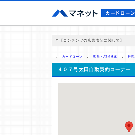
【コンテンツの広告表記に関して】
本コンテンツには、紹介している商品・商材
と弊社に対して企業から紹介報酬が支払われ
カードローン
店舗・ATM検索
群馬
ミ収集などに基づき、公平性を担保した情
>提携企業一覧
４０７号太田自動契約コーナー