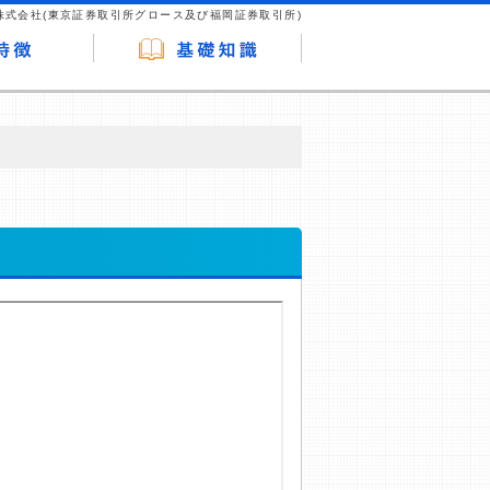
株式会社(東京証券取引所グロース及び福岡証券取引所)
が企業ホームページを訪れ、成約が発生する
はなく、当編集部の調査／ユーザーへの口コ