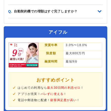
自動契約機での増額はすぐ完了しますか？
Q.
アイフル
実質年率
3.0%〜18.0%
限度額
最大800万円
融資時間
最短9分
おすすめポイント
はじめての利用なら
最大30日間の利息ゼロ
！
アプリが充実！
バレずに使える
！
電話や郵送物に配慮！
顧客満足度が高い
！