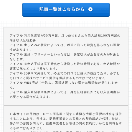
アイフル 利用限度額が50万円超、且つ他社を含めた借入総額100万円超の
場合収入証明必要
アイフル 申し込みの状況によっては、希望に沿った融資を得られない可能
性があります。
アイフル 主婦・フリーターといった方は、安定収入がある方のみが対象と
なります。
アイフル ※申込手続き完了時点から計測した最短時間であり、申込時間や
審査状況などにより異なります。
アイフル 記事内で紹介している全ての口コミは個人の感想であり、必ずし
も口コミと同様のサービス提供を保証するものではございません。
アイフル WEB完結で申込み、返済遅延しない場合は郵送物が発生しませ
ん。
アイフル 借入希望額や条件によっては、身分証明書以外にも収入証明書が
必要となる場合があります。
1.本サイトの目的は、ローン商品等に関する適切な情報と選択の機会を提供
することにあり、当社は、提携事業者とお客様との契約締結の代理、斡旋、
仲介等の形態を問わず、提携事業者とお客様の間の契約にいかなる関与もす
るものではありません。