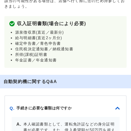
該当の可能性がある場合は、店舗へ行く際に念のため持参してお
きましょう。
収入証明書類(場合により必要)
源泉徴収票(直近／最新分)
給与明細書(直近2ヶ月分)
確定申告書／青色申告書
住民税決定通知書／納税通知書
所得(課税)証明書
年金証書／年金通知書
自動契約機に関するQ&A
手続きに必要な書類は何ですか
Q.
本人確認書類として、運転免許証などの身分証明
書が必要です。また、借入希望額が50万円を超え