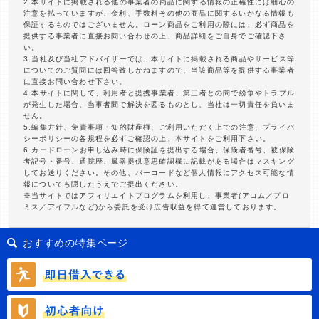
2.本サイトに掲載される他の事業者の商品に関する情報の正確性には細心の
注意を払っていますが、金利、手数料その他の商品に関するいかなる情報も
保証するものではございません。ローン商品をご利用の際には、必ず商品を
提供する事業者に直接お問い合わせの上、商品詳細をご自身でご確認下さ
い。
3.当社及び当社アドバイザーでは、本サイトに掲載される商品やサービス等
についてのご質問には回答致しかねますので、当該商品等を提供する事業者
に直接お問い合わせ下さい。
4.本サイトに関して、利用者と提携事業者、第三者との間で紛争やトラブル
が発生した場合、当事者間で解決を図るものとし、当社は一切責任を負いま
せん。
5.編集方針、免責事項・知的財産権、ご利用いただく上での注意、プライバ
シーポリシーの各規程を必ずご確認の上、本サイトをご利用下さい。
6.カードローンお申し込み時に保険証を提出する場合、保険者番号、被保険
者記号・番号、通院歴、臓器提供意思確認欄に記載がある場合はマスキング
してお送りください。その他、バーコードなど個人情報にアクセス可能な情
報についても隠したうえでご提出ください。
※当サイトではアフィリエイトプログラムを利用し、事業者(アコム／プロ
ミス／アイフルなど)から委託を受け広告収益を得て運営しております。
おすすめの特集ページ