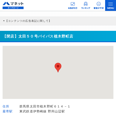
【コンテンツの広告表記に関して】
本コンテンツには、紹介している商品・商材の広告（リンク）を含む場合がありま
す。 これらの広告を経由して読者が企業ホームページを訪れ、成約が発生すると弊
社に対して企業から紹介報酬が支払われるという収益モデルです。 ただし、特定の
【閉店】太田５０号バイパス植木野町店
商品を根拠なくPRするものではなく、当編集部の調査／ユーザーへの口コミ収集な
どに基づき、公平性を担保した情報提供を行っています。
>提携企業一覧
住所
群馬県太田市植木野町６１４－１
最寄駅
東武鉄道伊勢崎線 野州山辺駅