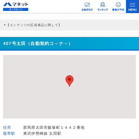
【コンテンツの広告表記に関して】
本コンテンツには、紹介している商品・商材の広告（リンク）を含む場合がありま
す。 これらの広告を経由して読者が企業ホームページを訪れ、成約が発生すると弊
社に対して企業から紹介報酬が支払われるという収益モデルです。 ただし、特定の
407号太田（自動契約コ－ナ－）
商品を根拠なくPRするものではなく、当編集部の調査／ユーザーへの口コミ収集な
どに基づき、公平性を担保した情報提供を行っています。
>提携企業一覧
住所
群馬県太田市飯塚町１４４２番地
最寄駅
東武伊勢崎線 太田駅