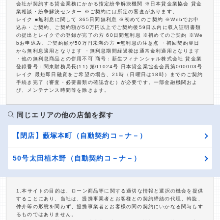
会社が契約する貸金業務にかかる指定紛争解決機関 ※日本貸金業協会 貸金
業相談・紛争解決センター ※ご契約には所定の審査があります。
レイク ■無利息に関して 365日間無利息 ※初めてのご契約 ※Webでお申
込み・ご契約、ご契約額が50万円以上でご契約後59日以内に収入証明書類
の提出とレイクでの登録が完了の方 60日間無利息 ※初めてのご契約 ※We
bお申込み、ご契約額が50万円未満の方 ■無利息の注意点 ・初回契約翌日
から無利息適用となります ・無利息期間経過後は通常金利適用となります
・他の無利息商品との併用不可 商号：新生フィナンシャル株式会社 貸金業
登録番号：関東財務局長(11) 第01024号 日本貸金業協会会員第000003号
レイク 最短即日融資をご希望の場合、21時（日曜日は18時）までのご契約
手続き完了（審査・必要書類の確認含む）が必要です。一部金融機関およ
び、メンテナンス時間等を除きます。
同じエリアの他の店舗を探す
【閉店】藪塚本町（自動契約コ－ナ－）
50号太田植木野（自動契約コ－ナ－）
1.本サイトの目的は、ローン商品等に関する適切な情報と選択の機会を提供
することにあり、当社は、提携事業者とお客様との契約締結の代理、斡旋、
仲介等の形態を問わず、提携事業者とお客様の間の契約にいかなる関与もす
るものではありません。