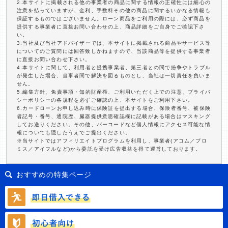
2.本サイトに掲載される他の事業者の商品に関する情報の正確性には細心の
注意を払っていますが、金利、手数料その他の商品に関するいかなる情報も
保証するものではございません。ローン商品をご利用の際には、必ず商品を
提供する事業者に直接お問い合わせの上、商品詳細をご自身でご確認下さ
い。
3.当社及び当社アドバイザーでは、本サイトに掲載される商品やサービス等
についてのご質問には回答致しかねますので、当該商品等を提供する事業者
に直接お問い合わせ下さい。
4.本サイトに関して、利用者と提携事業者、第三者との間で紛争やトラブル
が発生した場合、当事者間で解決を図るものとし、当社は一切責任を負いま
せん。
5.編集方針、免責事項・知的財産権、ご利用いただく上での注意、プライバ
シーポリシーの各規程を必ずご確認の上、本サイトをご利用下さい。
6.カードローンお申し込み時に保険証を提出する場合、保険者番号、被保険
者記号・番号、通院歴、臓器提供意思確認欄に記載がある場合はマスキング
してお送りください。その他、バーコードなど個人情報にアクセス可能な情
報についても隠したうえでご提出ください。
※当サイトではアフィリエイトプログラムを利用し、事業者(アコム／プロ
ミス／アイフルなど)から委託を受け広告収益を得て運営しております。
おすすめの特集ページ