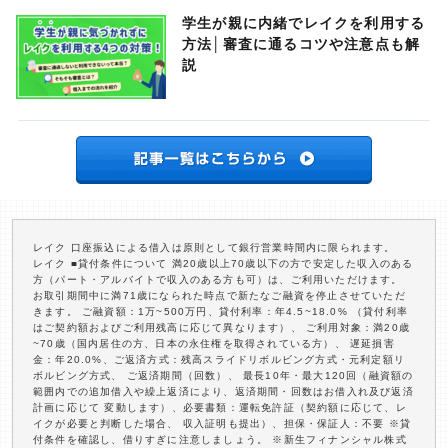
学生が親に内緒でレイクを利用する
方法│審査に通るコツや注意点も解
説
レイク 口座振込による借入は原則として銀行営業時間内に限られます。
レイク ■貸付条件について 満20歳以上70歳以下の方で安定した収入のある
方（パート・アルバイトで収入のある方も可）は、ご利用いただけます。
お取引期間中に満71歳になられた時点で新たなご融資を停止させていただ
きます。 ご融資額：1万~500万円、貸付利率：年4.5~18.0% （貸付利率
はご契約額およびご利用残高に応じて異なります）、 ご利用対象：満20歳
~70歳（国内居住の方、日本の永住権を取得されている方）、 遅延損害
金：年20.0%、ご返済方式：残高スライドリボルビング方式・元利定額リ
ボルビング方式、 ご返済期間（回数）、 最長10年・最大120回（融資額の
範囲内での追加借入や繰上返済により、返済期間・回数はお借入れ及び返済
計画に応じて 変動します）、必要書類：運転免許証（契約額に応じて、レ
イクが必要と判断した場合、 収入証明も提出）、担保・保証人：不要 ※貸
付条件を確認し、借りすぎに注意しましょう。 ※新生フィナンシャル株式