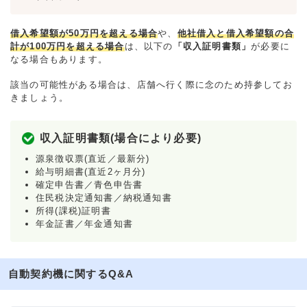
借入希望額が50万円を超える場合
や、
他社借入と借入希望額の合
計が100万円を超える場合
は、以下の
「収入証明書類」
が必要に
なる場合もあります。
該当の可能性がある場合は、店舗へ行く際に念のため持参してお
きましょう。
収入証明書類(場合により必要)
源泉徴収票(直近／最新分)
給与明細書(直近2ヶ月分)
確定申告書／青色申告書
住民税決定通知書／納税通知書
所得(課税)証明書
年金証書／年金通知書
自動契約機に関するQ&A