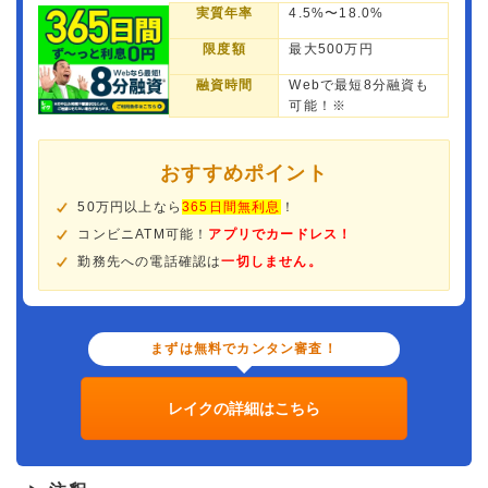
実質年率
4.5%〜18.0%
限度額
最大500万円
融資時間
Webで最短8分融資も
可能！※
おすすめポイント
50万円以上なら
365日間無利息
！
コンビニATM可能！
アプリでカードレス！
勤務先への電話確認は
一切しません。
まずは無料でカンタン審査！
レイクの詳細はこちら