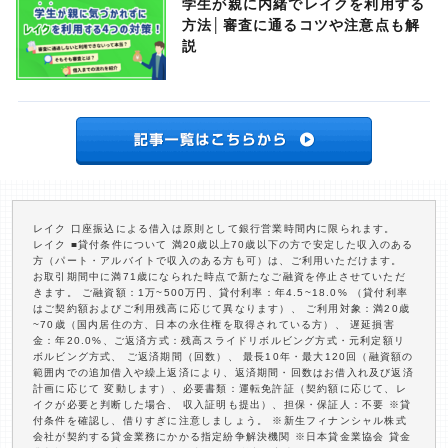
学生が親に内緒でレイクを利用する
方法│審査に通るコツや注意点も解
説
レイク 口座振込による借入は原則として銀行営業時間内に限られます。
レイク ■貸付条件について 満20歳以上70歳以下の方で安定した収入のある
方（パート・アルバイトで収入のある方も可）は、ご利用いただけます。
お取引期間中に満71歳になられた時点で新たなご融資を停止させていただ
きます。 ご融資額：1万~500万円、貸付利率：年4.5~18.0% （貸付利率
はご契約額およびご利用残高に応じて異なります）、 ご利用対象：満20歳
~70歳（国内居住の方、日本の永住権を取得されている方）、 遅延損害
金：年20.0%、ご返済方式：残高スライドリボルビング方式・元利定額リ
ボルビング方式、 ご返済期間（回数）、 最長10年・最大120回（融資額の
範囲内での追加借入や繰上返済により、返済期間・回数はお借入れ及び返済
計画に応じて 変動します）、必要書類：運転免許証（契約額に応じて、レ
イクが必要と判断した場合、 収入証明も提出）、担保・保証人：不要 ※貸
付条件を確認し、借りすぎに注意しましょう。 ※新生フィナンシャル株式
会社が契約する貸金業務にかかる指定紛争解決機関 ※日本貸金業協会 貸金