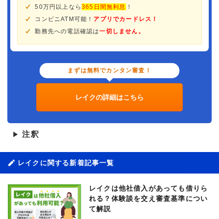
50万円以上なら
365日間無利息
！
コンビニATM可能！
アプリでカードレス！
勤務先への電話確認は
一切しません。
まずは無料でカンタン審査！
レイクの詳細はこちら
注釈
▶
レイクに関する新着記事一覧
レイクは他社借入があっても借りら
れる？体験談を交え審査基準につい
て解説