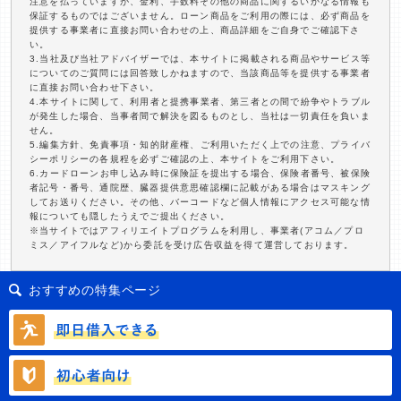
注意を払っていますが、金利、手数料その他の商品に関するいかなる情報も
保証するものではございません。ローン商品をご利用の際には、必ず商品を
提供する事業者に直接お問い合わせの上、商品詳細をご自身でご確認下さ
い。
3.当社及び当社アドバイザーでは、本サイトに掲載される商品やサービス等
についてのご質問には回答致しかねますので、当該商品等を提供する事業者
に直接お問い合わせ下さい。
4.本サイトに関して、利用者と提携事業者、第三者との間で紛争やトラブル
が発生した場合、当事者間で解決を図るものとし、当社は一切責任を負いま
せん。
5.編集方針、免責事項・知的財産権、ご利用いただく上での注意、プライバ
シーポリシーの各規程を必ずご確認の上、本サイトをご利用下さい。
6.カードローンお申し込み時に保険証を提出する場合、保険者番号、被保険
者記号・番号、通院歴、臓器提供意思確認欄に記載がある場合はマスキング
してお送りください。その他、バーコードなど個人情報にアクセス可能な情
報についても隠したうえでご提出ください。
※当サイトではアフィリエイトプログラムを利用し、事業者(アコム／プロ
ミス／アイフルなど)から委託を受け広告収益を得て運営しております。
おすすめの特集ページ