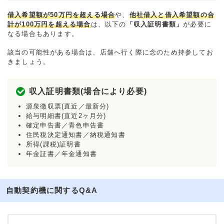
借入希望額が50万円を超える場合
や、
他社借入と借入希望額の合
計が100万円を超える場合
は、以下の
「収入証明書類」
が必要に
なる場合もあります。
該当の可能性がある場合は、店舗へ行く際に念のため持参してお
きましょう。
収入証明書類(場合により必要)
源泉徴収票(直近／最新分)
給与明細書(直近2ヶ月分)
確定申告書／青色申告書
住民税決定通知書／納税通知書
所得(課税)証明書
年金証書／年金通知書
自動契約機に関するQ&A