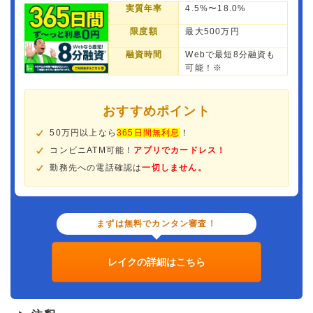
実質年率
4.5%〜18.0%
限度額
最大500万円
融資時間
Webで最短8分融資も
可能！※
おすすめポイント
50万円以上なら
365日間無利息
！
コンビニATM可能！
アプリでカードレス！
勤務先への電話確認は
一切しません。
まずは無料でカンタン審査！
レイクの詳細はこちら