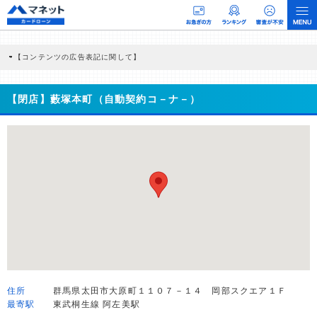
【コンテンツの広告表記に関して】
本コンテンツには、紹介している商品・商材の広告（リンク）を含む場合がありま
す。 これらの広告を経由して読者が企業ホームページを訪れ、成約が発生すると弊
社に対して企業から紹介報酬が支払われるという収益モデルです。 ただし、特定の
【閉店】藪塚本町（自動契約コ－ナ－）
商品を根拠なくPRするものではなく、当編集部の調査／ユーザーへの口コミ収集な
どに基づき、公平性を担保した情報提供を行っています。
>提携企業一覧
住所
群馬県太田市大原町１１０７－１４ 岡部スクエア１Ｆ
最寄駅
東武桐生線 阿左美駅