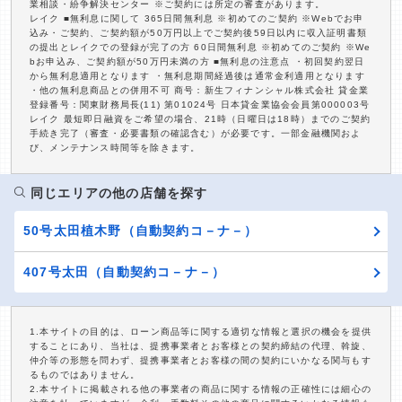
業相談・紛争解決センター ※ご契約には所定の審査があります。
レイク ■無利息に関して 365日間無利息 ※初めてのご契約 ※Webでお申
込み・ご契約、ご契約額が50万円以上でご契約後59日以内に収入証明書類
の提出とレイクでの登録が完了の方 60日間無利息 ※初めてのご契約 ※We
bお申込み、ご契約額が50万円未満の方 ■無利息の注意点 ・初回契約翌日
から無利息適用となります ・無利息期間経過後は通常金利適用となります
・他の無利息商品との併用不可 商号：新生フィナンシャル株式会社 貸金業
登録番号：関東財務局長(11) 第01024号 日本貸金業協会会員第000003号
レイク 最短即日融資をご希望の場合、21時（日曜日は18時）までのご契約
手続き完了（審査・必要書類の確認含む）が必要です。一部金融機関およ
び、メンテナンス時間等を除きます。
同じエリアの他の店舗を探す
50号太田植木野（自動契約コ－ナ－）
407号太田（自動契約コ－ナ－）
1.本サイトの目的は、ローン商品等に関する適切な情報と選択の機会を提供
することにあり、当社は、提携事業者とお客様との契約締結の代理、斡旋、
仲介等の形態を問わず、提携事業者とお客様の間の契約にいかなる関与もす
るものではありません。
2.本サイトに掲載される他の事業者の商品に関する情報の正確性には細心の