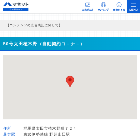
【コンテンツの広告表記に関して】
本コンテンツには、紹介している商品・商材の広告（リンク）を含む場合がありま
す。 これらの広告を経由して読者が企業ホームページを訪れ、成約が発生すると弊
社に対して企業から紹介報酬が支払われるという収益モデルです。 ただし、特定の
50号太田植木野（自動契約コ－ナ－）
商品を根拠なくPRするものではなく、当編集部の調査／ユーザーへの口コミ収集な
どに基づき、公平性を担保した情報提供を行っています。
>提携企業一覧
住所
群馬県太田市植木野町７２４
最寄駅
東武伊勢崎線 野州山辺駅