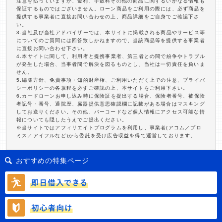
注意を払っていますが、金利、手数料その他の商品に関するいかなる情報も
保証するものではございません。ローン商品をご利用の際には、必ず商品を
提供する事業者に直接お問い合わせの上、商品詳細をご自身でご確認下さ
い。
3.当社及び当社アドバイザーでは、本サイトに掲載される商品やサービス等
についてのご質問には回答致しかねますので、当該商品等を提供する事業者
に直接お問い合わせ下さい。
4.本サイトに関して、利用者と提携事業者、第三者との間で紛争やトラブル
が発生した場合、当事者間で解決を図るものとし、当社は一切責任を負いま
せん。
5.編集方針、免責事項・知的財産権、ご利用いただく上での注意、プライバ
シーポリシーの各規程を必ずご確認の上、本サイトをご利用下さい。
6.カードローンお申し込み時に保険証を提出する場合、保険者番号、被保険
者記号・番号、通院歴、臓器提供意思確認欄に記載がある場合はマスキング
してお送りください。その他、バーコードなど個人情報にアクセス可能な情
報についても隠したうえでご提出ください。
※当サイトではアフィリエイトプログラムを利用し、事業者(アコム／プロ
ミス／アイフルなど)から委託を受け広告収益を得て運営しております。
おすすめの特集ページ