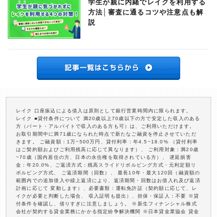
学生が親に内緒でレイクを利用する
方法│審査に通るコツや注意点も解
説
レイク 口座振込による借入は原則として銀行営業時間内に限られます。
レイク ■貸付条件について 満20歳以上70歳以下の方で安定した収入のある
方（パート・アルバイトで収入のある方も可）は、ご利用いただけます。
お取引期間中に満71歳になられた時点で新たなご融資を停止させていただ
きます。 ご融資額：1万~500万円、貸付利率：年4.5~18.0% （貸付利率
はご契約額およびご利用残高に応じて異なります）、 ご利用対象：満20歳
~70歳（国内居住の方、日本の永住権を取得されている方）、 遅延損害
金：年20.0%、ご返済方式：残高スライドリボルビング方式・元利定額リ
ボルビング方式、 ご返済期間（回数）、 最長10年・最大120回（融資額の
範囲内での追加借入や繰上返済により、返済期間・回数はお借入れ及び返済
計画に応じて 変動します）、必要書類：運転免許証（契約額に応じて、レ
イクが必要と判断した場合、 収入証明も提出）、担保・保証人：不要 ※貸
付条件を確認し、借りすぎに注意しましょう。 ※新生フィナンシャル株式
会社が契約する貸金業務にかかる指定紛争解決機関 ※日本貸金業協会 貸金