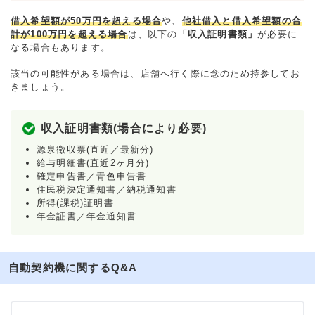
借入希望額が50万円を超える場合
や、
他社借入と借入希望額の合
計が100万円を超える場合
は、以下の
「収入証明書類」
が必要に
なる場合もあります。
該当の可能性がある場合は、店舗へ行く際に念のため持参してお
きましょう。
収入証明書類(場合により必要)
源泉徴収票(直近／最新分)
給与明細書(直近2ヶ月分)
確定申告書／青色申告書
住民税決定通知書／納税通知書
所得(課税)証明書
年金証書／年金通知書
自動契約機に関するQ&A