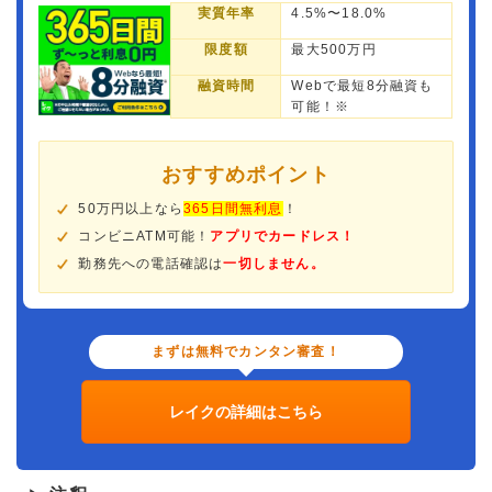
実質年率
4.5%〜18.0%
限度額
最大500万円
融資時間
Webで最短8分融資も
可能！※
おすすめポイント
50万円以上なら
365日間無利息
！
コンビニATM可能！
アプリでカードレス！
勤務先への電話確認は
一切しません。
まずは無料でカンタン審査！
レイクの詳細はこちら