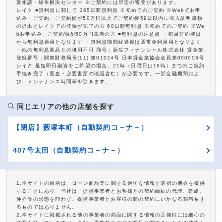
業相談・紛争解決センター ※ご契約には所定の審査があります。
レイク ■無利息に関して 365日間無利息 ※初めてのご契約 ※Webでお申
込み・ご契約、ご契約額が50万円以上でご契約後59日以内に収入証明書類
の提出とレイクでの登録が完了の方 60日間無利息 ※初めてのご契約 ※We
bお申込み、ご契約額が50万円未満の方 ■無利息の注意点 ・初回契約翌日
から無利息適用となります ・無利息期間経過後は通常金利適用となります
・他の無利息商品との併用不可 商号：新生フィナンシャル株式会社 貸金業
登録番号：関東財務局長(11) 第01024号 日本貸金業協会会員第000003号
レイク 最短即日融資をご希望の場合、21時（日曜日は18時）までのご契約
手続き完了（審査・必要書類の確認含む）が必要です。一部金融機関およ
び、メンテナンス時間等を除きます。
同じエリアの他の店舗を探す
【閉店】藪塚本町（自動契約コ－ナ－）
407号太田（自動契約コ－ナ－）
1.本サイトの目的は、ローン商品等に関する適切な情報と選択の機会を提供
することにあり、当社は、提携事業者とお客様との契約締結の代理、斡旋、
仲介等の形態を問わず、提携事業者とお客様の間の契約にいかなる関与もす
るものではありません。
2.本サイトに掲載される他の事業者の商品に関する情報の正確性には細心の