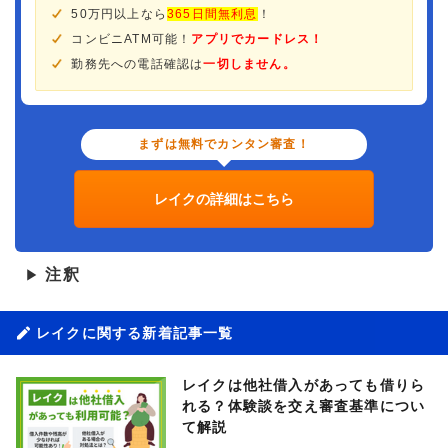
50万円以上なら
365日間無利息
！
コンビニATM可能！
アプリでカードレス！
勤務先への電話確認は
一切しません。
まずは無料でカンタン審査！
レイクの詳細はこちら
注釈
▶
レイクに関する新着記事一覧
レイクは他社借入があっても借りら
れる？体験談を交え審査基準につい
て解説