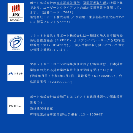
マネットカードローンの編集責任者および編集者は、日本貸金
業協会の定める貸金業務取扱主任者登録を受けています。
(登録年月日：令和8年1月9日、登録番号：K250020096、合
格証書番号：F241000177)
ポート株式会社は金融庁をはじめとする政府機関への届出済事
業者です。
適格機関投資家
有料職業紹介事業者(厚生労働省：13-ﾕ-305645)