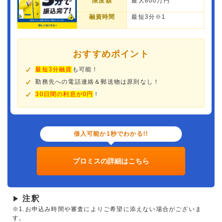
限度額
最大800万円
融資時間
最短3分※1
おすすめポイント
最短3分融資
も可能！
勤務先への電話連絡＆郵送物は原則なし！
30日間の利息が0円
！
借入可能か1秒でわかる!!
プロミスの詳細はこちら
注釈
▶
※1.お申込み時間や審査によりご希望に添えない場合がございま
す。