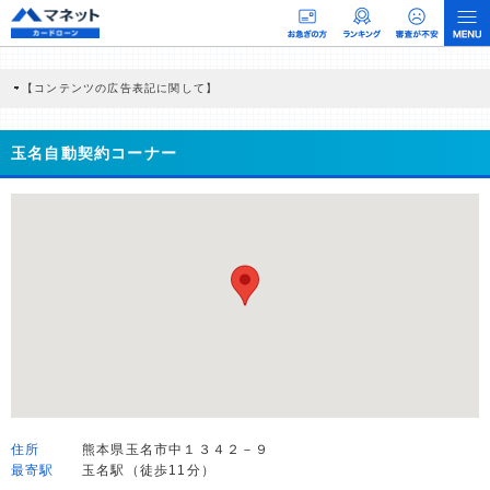
【コンテンツの広告表記に関して】
本コンテンツには、紹介している商品・商材の広告（リンク）を含む場合がありま
す。 これらの広告を経由して読者が企業ホームページを訪れ、成約が発生すると弊
社に対して企業から紹介報酬が支払われるという収益モデルです。 ただし、特定の
玉名自動契約コーナー
商品を根拠なくPRするものではなく、当編集部の調査／ユーザーへの口コミ収集な
どに基づき、公平性を担保した情報提供を行っています。
>提携企業一覧
住所
熊本県玉名市中１３４２－９
最寄駅
玉名駅（徒歩11分）