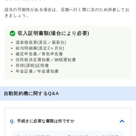
該当の可能性がある場合は、店舗へ行く際に念のため持参してお
きましょう。
収入証明書類(場合により必要)
源泉徴収票(直近／最新分)
給与明細書(直近2ヶ月分)
確定申告書／青色申告書
住民税決定通知書／納税通知書
所得(課税)証明書
年金証書／年金通知書
自動契約機に関するQ&A
手続きに必要な書類は何ですか
Q.