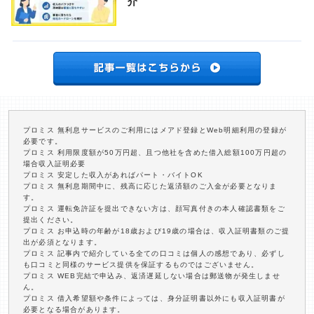
介
プロミス 無利息サービスのご利用にはメアド登録とWeb明細利用の登録が
必要です。
プロミス 利用限度額が50万円超、且つ他社を含めた借入総額100万円超の
場合収入証明必要
プロミス 安定した収入があればパート・バイトOK
プロミス 無利息期間中に、残高に応じた返済額のご入金が必要となりま
す。
プロミス 運転免許証を提出できない方は、顔写真付きの本人確認書類をご
提出ください。
プロミス お申込時の年齢が18歳および19歳の場合は、収入証明書類のご提
出が必須となります。
プロミス 記事内で紹介している全ての口コミは個人の感想であり、必ずし
も口コミと同様のサービス提供を保証するものではございません。
プロミス WEB完結で申込み、返済遅延しない場合は郵送物が発生しませ
ん。
プロミス 借入希望額や条件によっては、身分証明書以外にも収入証明書が
必要となる場合があります。