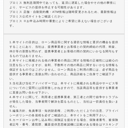
プロミス 無利息期間中であっても、返済に遅延した場合やその他の事情に
より、サービスの提供を停止する可能性があります。
プロミス 店舗・自動契約機・ATM情報は随時変更されるため、最新情報は
プロミス公式サイトをご確認ください
プロミス ※お申込み時間や審査によりご希望に添えない場合がございま
す。
1.本サイトの目的は、ローン商品等に関する適切な情報と選択の機会を提供
することにあり、当社は、提携事業者とお客様との契約締結の代理、斡旋、
仲介等の形態を問わず、提携事業者とお客様の間の契約にいかなる関与もす
るものではありません。
2.本サイトに掲載される他の事業者の商品に関する情報の正確性には細心の
注意を払っていますが、金利、手数料その他の商品に関するいかなる情報も
保証するものではございません。ローン商品をご利用の際には、必ず商品を
提供する事業者に直接お問い合わせの上、商品詳細をご自身でご確認下さ
い。
3.当社及び当社アドバイザーでは、本サイトに掲載される商品やサービス等
についてのご質問には回答致しかねますので、当該商品等を提供する事業者
に直接お問い合わせ下さい。
4.本サイトに関して、利用者と提携事業者、第三者との間で紛争やトラブル
が発生した場合、当事者間で解決を図るものとし、当社は一切責任を負いま
せん。
5.編集方針、免責事項・知的財産権、ご利用いただく上での注意、プライバ
シーポリシーの各規程を必ずご確認の上、本サイトをご利用下さい。
6.カードローンお申し込み時に保険証を提出する場合、保険者番号、被保険
者記号・番号、通院歴、臓器提供意思確認欄に記載がある場合はマスキング